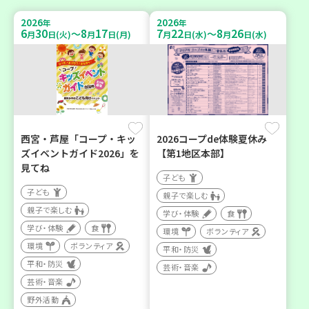
2026
2026
年
年
6
30
8
17
7
22
8
26
～
～
月
日(火)
月
日(月)
月
日(水)
月
日(水)
西宮・芦屋「コープ・キッ
2026コープde体験夏休み
ズイベントガイド2026」を
【第1地区本部】
見てね
子ども
子ども
親子で楽しむ
親子で楽しむ
学び・体験
食
学び・体験
食
環境
ボランティア
環境
ボランティア
平和・防災
平和・防災
芸術・音楽
芸術・音楽
野外活動