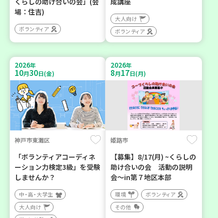
くらしの助け合いの会」(会
成講座
場：住吉)
大人向け
ボランティア
ボランティア
2026
2026
年
年
10
30
8
17
月
日(金)
月
日(月)
神戸市東灘区
姫路市
「ボランティアコーディネ
【募集】8/17(月) ~くらしの
ーション力検定3級」を受験
助け合いの会 活動の説明
しませんか？
会～in第７地区本部
中・高・大学生
環境
ボランティア
大人向け
その他