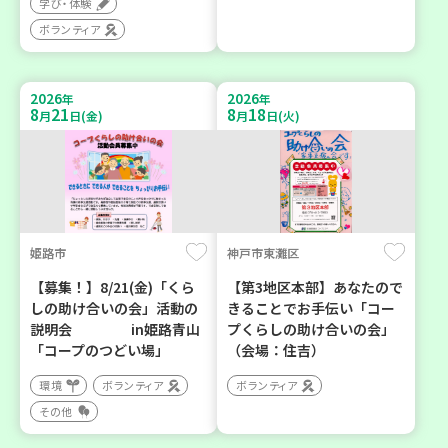
学び・体験
ボランティア
2026
2026
年
年
8
21
8
18
月
日(金)
月
日(火)
姫路市
神戸市東灘区
【募集！】8/21(金)「くら
【第3地区本部】あなたので
しの助け合いの会」活動の
きることでお手伝い「コー
説明会 in姫路青山
プくらしの助け合いの会」
「コープのつどい場」
（会場：住吉）
環境
ボランティア
ボランティア
その他