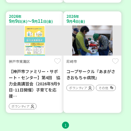
2026
2026
年
年
9
9
9
11
9
4
～
月
日(水)
月
日(金)
月
日(金)
神戸市東灘区
尼崎市
【神戸市ファミリー・サポ
コープサークル『あまがさ
ート・センター】第4回 協
きおもちゃ病院』
力会員講習会（2026年9月9
ボランティア
その他
日･11日開催）子育てを応
援…
ボランティア
1