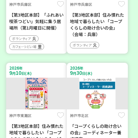
神戸市兵庫区
神戸市兵庫区
【第3地区本部】「ふれあい
【第3地区本部】住み慣れた
喫茶つどい」気軽に集う居
地域で暮らしたい 「コープ
場所（第1月曜日に開催）
くらしの助け合いの会」
（会場：兵庫）
ボランティア
ボランティア
カフェ・つどい場
2026
2026
年
年
9
10
9
30
月
日(木)
月
日(水)
神戸市東灘区
神戸市北区
【第3地区本部】住み慣れた
「コープくらしの助け合い
地域で暮らしたい 「コープ
の会」コーディネーター養