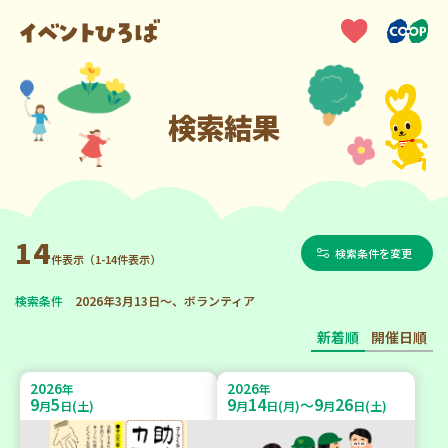
検索結果
14
検索条件を変更
件表示（1-14件表示）
検索条件
2026年3月13日～、ボランティア
新着順
開催日順
2026
2026
年
年
9
5
9
14
9
26
～
月
日(土)
月
日(月)
月
日(土)