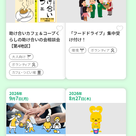
助け合いカフェ＆コープく
「フードドライブ」集中受
らしの助け合いの会相談会
け付け！
【第4地区】
環境
ボランティア
大人向け
ボランティア
カフェ・つどい場
2026
2026
年
年
9
7
8
27
月
日(月)
月
日(木)