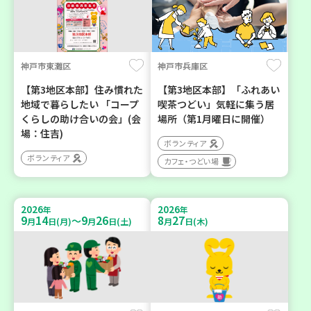
神戸市東灘区
神戸市兵庫区
【第3地区本部】住み慣れた
【第3地区本部】「ふれあい
地域で暮らしたい 「コープ
喫茶つどい」気軽に集う居
くらしの助け合いの会」(会
場所（第1月曜日に開催）
場：住吉)
ボランティア
ボランティア
カフェ・つどい場
2026
2026
年
年
9
14
9
26
8
27
～
月
日(月)
月
日(土)
月
日(木)