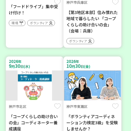
神戸市兵庫区
「フードドライブ」集中受
【第3地区本部】住み慣れた
け付け！
地域で暮らしたい 「コープ
環境
ボランティア
くらしの助け合いの会」
（会場：兵庫）
ボランティア
2026
2026
年
年
9
30
10
30
月
日(水)
月
日(金)
神戸市北区
神戸市東灘区
「コープくらしの助け合い
「ボランティアコーディネ
の会」コーディネーター養
ーション力検定3級」を受験
成講座
しませんか？