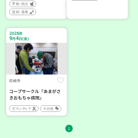
平和・防災
芸術・音楽
2026
年
9
4
月
日(金)
尼崎市
コープサークル『あまがさ
きおもちゃ病院』
ボランティア
その他
1