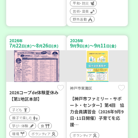
平和・防災
芸術・音楽
野外活動
2026
2026
年
年
7
22
8
26
9
9
9
11
～
～
月
日(水)
月
日(水)
月
日(水)
月
日(金)
神戸市東灘区
2026コープde体験夏休み
【神戸市ファミリー・サポ
【第1地区本部】
ート・センター】第4回 協
子ども
力会員講習会（2026年9月9
日･11日開催）子育てを応
親子で楽しむ
援…
学び・体験
食
環境
ボランティア
ボランティア