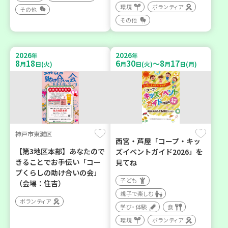
環境
ボランティア
その他
その他
2026
2026
年
年
8
18
6
30
8
17
～
月
日(火)
月
日(火)
月
日(月)
神戸市東灘区
西宮・芦屋「コープ・キッ
【第3地区本部】あなたので
ズイベントガイド2026」を
きることでお手伝い「コー
見てね
プくらしの助け合いの会」
子ども
（会場：住吉）
親子で楽しむ
ボランティア
学び・体験
食
環境
ボランティア