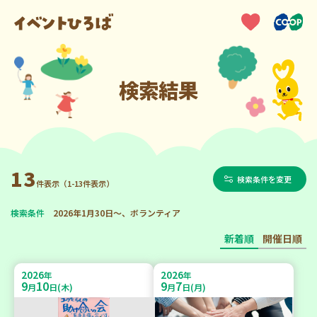
検索結果
13
検索条件を変更
件表示（1-13件表示）
検索条件
2026年1月30日～、ボランティア
新着順
開催日順
2026
2026
年
年
9
10
9
7
月
日(木)
月
日(月)