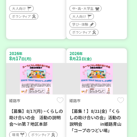
大人向け
中・高・大学生
ボランティア
大人向け
学び・体験
ボランティア
2026
2026
年
年
8
17
8
21
月
日(月)
月
日(金)
姫路市
姫路市
【募集】8/17(月) ~くらしの
【募集！】8/21(金)「くら
助け合いの会 活動の説明
しの助け合いの会」活動の
会～in第７地区本部
説明会 in姫路青山
「コープのつどい場」
環境
ボランティア