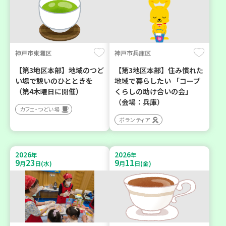
神戸市東灘区
神戸市兵庫区
【第3地区本部】地域のつど
【第3地区本部】住み慣れた
い場で憩いのひとときを
地域で暮らしたい 「コープ
（第4木曜日に開催）
くらしの助け合いの会」
（会場：兵庫）
カフェ・つどい場
ボランティア
2026
2026
年
年
9
23
9
11
月
日(水)
月
日(金)