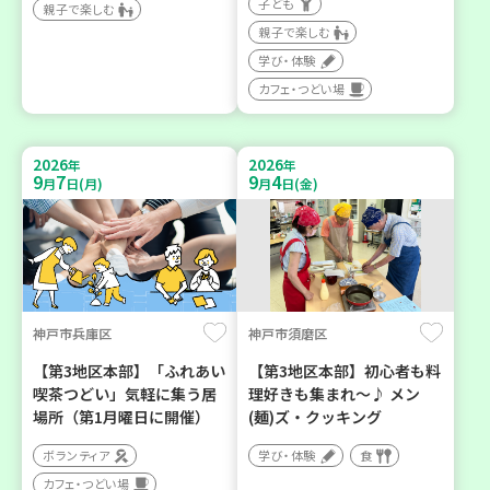
子ども
親子で楽しむ
親子で楽しむ
学び・体験
カフェ・つどい場
2026
2026
年
年
9
7
9
4
月
日(月)
月
日(金)
神戸市兵庫区
神戸市須磨区
【第3地区本部】「ふれあい
【第3地区本部】初心者も料
喫茶つどい」気軽に集う居
理好きも集まれ～♪ メン
場所（第1月曜日に開催）
(麺)ズ・クッキング
ボランティア
学び・体験
食
カフェ・つどい場