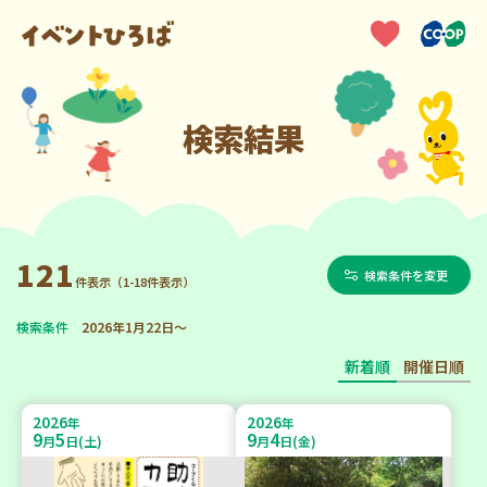
検索結果
121
検索条件を変更
件表示（1-18件表示）
検索条件
2026年1月22日～
新着順
開催日順
2026
2026
年
年
9
5
9
4
月
日(土)
月
日(金)