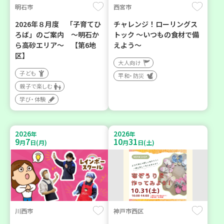
明石市
西宮市
2026年８月度 「子育てひ
チャレンジ！ローリングス
ろば」のご案内 ～明石か
トック ～いつもの食材で備
ら高砂エリア～ 【第6地
えよう～
区】
大人向け
子ども
平和・防災
親子で楽しむ
学び・体験
2026
2026
年
年
9
7
10
31
月
日(月)
月
日(土)
川西市
神戸市西区