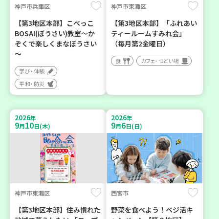
神戸市兵庫区
神戸市東灘区
【第3地区本部】こべっこ
【第3地区本部】「ふれあい
BOSAI(ぼうさい)教室～か
ティールームすみれ会」
ぞくで楽しくまなぼうさい
（毎月第2金曜日）
～
食
カフェ・つどい場
学び・体験
平和・防災
2026
2026
年
年
9
10
9
6
月
日(木)
月
日(日)
神戸市東灘区
西宮市
【第3地区本部】住み慣れた
野菜を食べよう！ベジ活キ