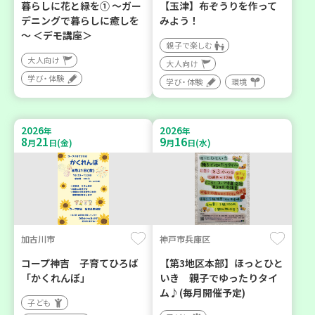
暮らしに花と緑を① ～ガー
【玉津】布ぞうりを作って
デニングで暮らしに癒しを
みよう！
～ ＜デモ講座＞
親子で楽しむ
大人向け
大人向け
学び・体験
学び・体験
環境
2026
2026
年
年
8
21
9
16
月
日(金)
月
日(水)
加古川市
神戸市兵庫区
コープ神吉 子育てひろば
【第3地区本部】ほっとひと
「かくれんぼ」
いき 親子でゆったりタイ
ム♪(毎月開催予定)
子ども