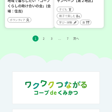
地域で暮らしたい 「コープ
ャンペーン【第２地区】
くらしの助け合いの会」(会
子ども
場：住吉)
親子で楽しむ
ボランティア
学び・体験
食
1
2
3
7
次へ
…