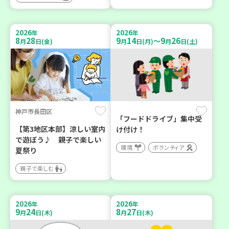
2026
2026
年
年
8
28
9
14
9
26
～
月
日(金)
月
日(月)
月
日(土)
神戸市長田区
「フードドライブ」集中受
【第3地区本部】涼しい室内
け付け！
で遊ぼう♪ 親子で楽しい
環境
ボランティア
夏祭り
親子で楽しむ
2026
2026
年
年
9
24
8
27
月
日(木)
月
日(木)