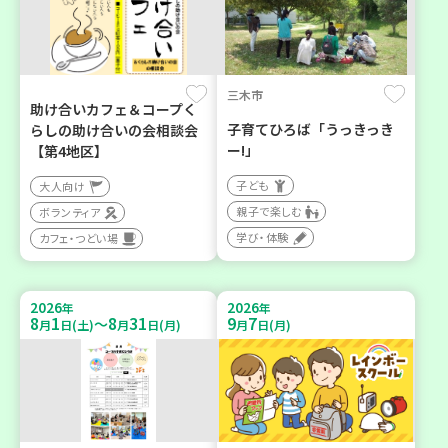
三木市
助け合いカフェ＆コープく
子育てひろば「うっきっき
らしの助け合いの会相談会
ー!」
【第4地区】
子ども
大人向け
親子で楽しむ
ボランティア
学び・体験
カフェ・つどい場
2026
2026
年
年
8
1
8
31
9
7
～
月
日(土)
月
日(月)
月
日(月)