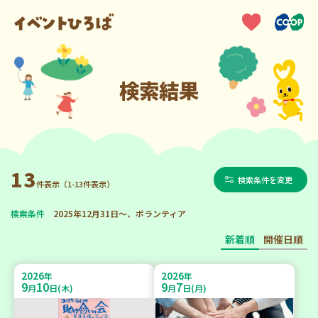
検索結果
13
検索条件を変更
件表示（1-13件表示）
検索条件
2025年12月31日～、ボランティア
新着順
開催日順
2026
2026
年
年
9
10
9
7
月
日(木)
月
日(月)