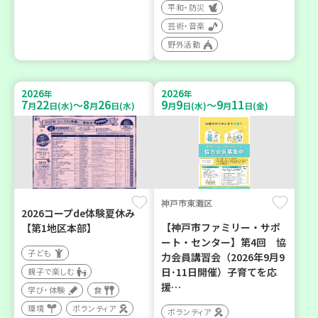
平和・防災
芸術・音楽
野外活動
2026
2026
年
年
7
22
8
26
9
9
9
11
～
～
月
日(水)
月
日(水)
月
日(水)
月
日(金)
神戸市東灘区
2026コープde体験夏休み
【神戸市ファミリー・サポ
【第1地区本部】
ート・センター】第4回 協
子ども
力会員講習会（2026年9月9
日･11日開催）子育てを応
親子で楽しむ
援…
学び・体験
食
環境
ボランティア
ボランティア