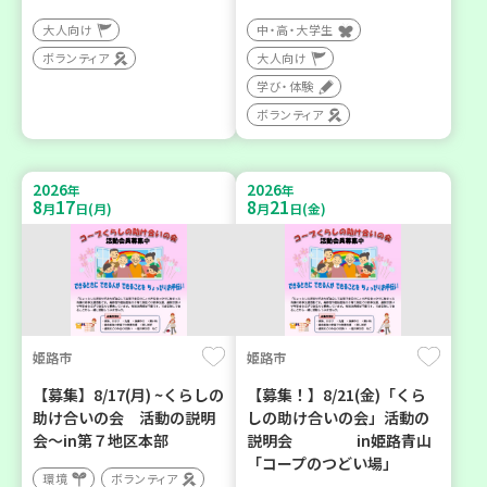
大人向け
中・高・大学生
ボランティア
大人向け
学び・体験
ボランティア
2026
2026
年
年
8
17
8
21
月
日(月)
月
日(金)
姫路市
姫路市
【募集】8/17(月) ~くらしの
【募集！】8/21(金)「くら
助け合いの会 活動の説明
しの助け合いの会」活動の
会～in第７地区本部
説明会 in姫路青山
「コープのつどい場」
環境
ボランティア