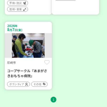
平和・防災
芸術・音楽
2026
年
8
7
月
日(金)
尼崎市
コープサークル『あまがさ
きおもちゃ病院』
ボランティア
その他
1