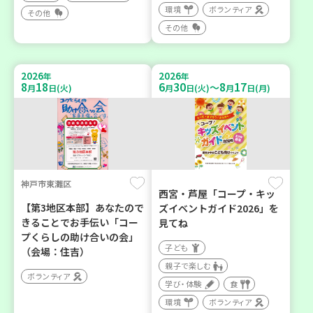
環境
ボランティア
その他
その他
2026
2026
年
年
8
18
6
30
8
17
～
月
日(火)
月
日(火)
月
日(月)
神戸市東灘区
西宮・芦屋「コープ・キッ
【第3地区本部】あなたので
ズイベントガイド2026」を
きることでお手伝い「コー
見てね
プくらしの助け合いの会」
子ども
（会場：住吉）
親子で楽しむ
ボランティア
学び・体験
食
環境
ボランティア