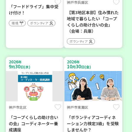
神戸市兵庫区
「フードドライブ」集中受
【第3地区本部】住み慣れた
け付け！
地域で暮らしたい 「コープ
環境
ボランティア
くらしの助け合いの会」
（会場：兵庫）
ボランティア
2026
2026
年
年
9
30
10
30
月
日(水)
月
日(金)
神戸市北区
神戸市東灘区
「コープくらしの助け合い
「ボランティアコーディネ
の会」コーディネーター養
ーション力検定3級」を受験
成講座
しませんか？