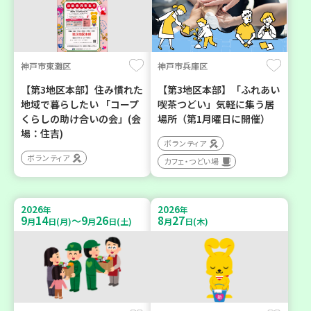
神戸市東灘区
神戸市兵庫区
【第3地区本部】住み慣れた
【第3地区本部】「ふれあい
地域で暮らしたい 「コープ
喫茶つどい」気軽に集う居
くらしの助け合いの会」(会
場所（第1月曜日に開催）
場：住吉)
ボランティア
ボランティア
カフェ・つどい場
2026
2026
年
年
9
14
9
26
8
27
～
月
日(月)
月
日(土)
月
日(木)