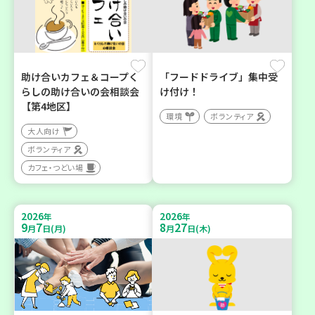
助け合いカフェ＆コープく
「フードドライブ」集中受
らしの助け合いの会相談会
け付け！
【第4地区】
環境
ボランティア
大人向け
ボランティア
カフェ・つどい場
2026
2026
年
年
9
7
8
27
月
日(月)
月
日(木)