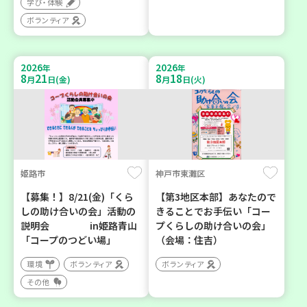
学び・体験
ボランティア
2026
2026
年
年
8
21
8
18
月
日(金)
月
日(火)
姫路市
神戸市東灘区
【募集！】8/21(金)「くら
【第3地区本部】あなたので
しの助け合いの会」活動の
きることでお手伝い「コー
説明会 in姫路青山
プくらしの助け合いの会」
「コープのつどい場」
（会場：住吉）
環境
ボランティア
ボランティア
その他