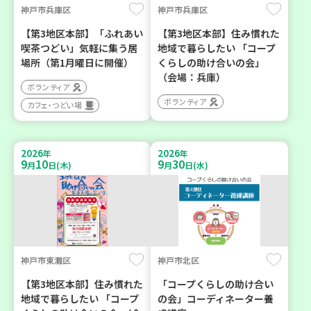
神戸市兵庫区
神戸市兵庫区
【第3地区本部】「ふれあい
【第3地区本部】住み慣れた
喫茶つどい」気軽に集う居
地域で暮らしたい 「コープ
場所（第1月曜日に開催）
くらしの助け合いの会」
（会場：兵庫）
ボランティア
ボランティア
カフェ・つどい場
2026
2026
年
年
9
10
9
30
月
日(木)
月
日(水)
神戸市東灘区
神戸市北区
【第3地区本部】住み慣れた
「コープくらしの助け合い
地域で暮らしたい 「コープ
の会」コーディネーター養