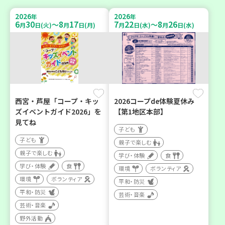
2026
2026
年
年
6
30
8
17
7
22
8
26
～
～
月
日(火)
月
日(月)
月
日(水)
月
日(水)
西宮・芦屋「コープ・キッ
2026コープde体験夏休み
ズイベントガイド2026」を
【第1地区本部】
見てね
子ども
子ども
親子で楽しむ
親子で楽しむ
学び・体験
食
学び・体験
食
環境
ボランティア
環境
ボランティア
平和・防災
平和・防災
芸術・音楽
芸術・音楽
野外活動