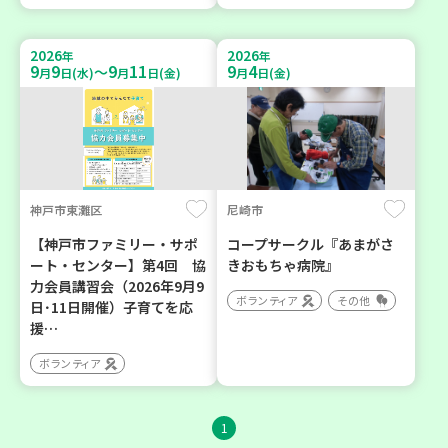
2026
2026
年
年
9
9
9
11
9
4
～
月
日(水)
月
日(金)
月
日(金)
神戸市東灘区
尼崎市
【神戸市ファミリー・サポ
コープサークル『あまがさ
ート・センター】第4回 協
きおもちゃ病院』
力会員講習会（2026年9月9
ボランティア
その他
日･11日開催）子育てを応
援…
ボランティア
1