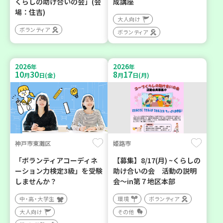
くらしの助け合いの会」(会
成講座
場：住吉)
大人向け
ボランティア
ボランティア
2026
2026
年
年
10
30
8
17
月
日(金)
月
日(月)
神戸市東灘区
姫路市
「ボランティアコーディネ
【募集】8/17(月) ~くらしの
ーション力検定3級」を受験
助け合いの会 活動の説明
しませんか？
会～in第７地区本部
中・高・大学生
環境
ボランティア
大人向け
その他