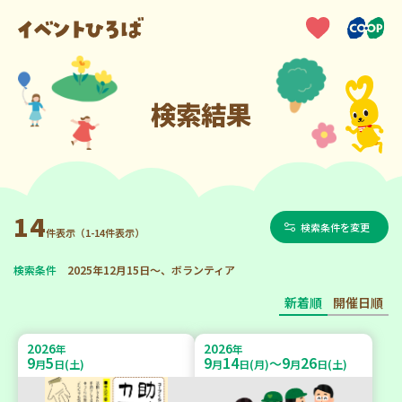
検索結果
14
検索条件を変更
件表示（1-14件表示）
検索条件
2025年12月15日～、ボランティア
新着順
開催日順
2026
2026
年
年
9
5
9
14
9
26
～
月
日(土)
月
日(月)
月
日(土)