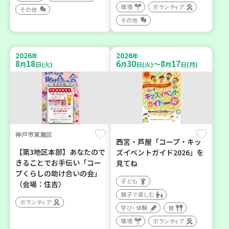
環境
ボランティア
その他
その他
2026
2026
年
年
8
18
6
30
8
17
～
月
日(火)
月
日(火)
月
日(月)
神戸市東灘区
西宮・芦屋「コープ・キッ
【第3地区本部】あなたので
ズイベントガイド2026」を
きることでお手伝い「コー
見てね
プくらしの助け合いの会」
子ども
（会場：住吉）
親子で楽しむ
ボランティア
学び・体験
食
環境
ボランティア