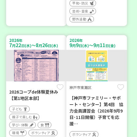
平和・防災
芸術・音楽
野外活動
2026
2026
年
年
7
22
8
26
9
9
9
11
～
～
月
日(水)
月
日(水)
月
日(水)
月
日(金)
神戸市東灘区
2026コープde体験夏休み
【神戸市ファミリー・サポ
【第1地区本部】
ート・センター】第4回 協
子ども
力会員講習会（2026年9月9
日･11日開催）子育てを応
親子で楽しむ
援…
学び・体験
食
環境
ボランティア
ボランティア