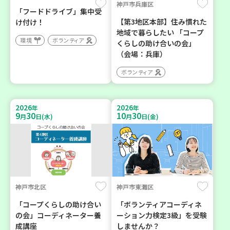
神戸市兵庫区
「フードドライブ」集中受
【第3地区本部】住み慣れた
け付け！
地域で暮らしたい 「コープ
環境
ボランティア
くらしの助け合いの会」
（会場：兵庫）
ボランティア
2026
2026
年
年
9
30
10
30
月
日(水)
月
日(金)
神戸市北区
神戸市東灘区
「コープくらしの助け合い
「ボランティアコーディネ
の会」コーディネーター養
ーション力検定3級」を受験
成講座
しませんか？