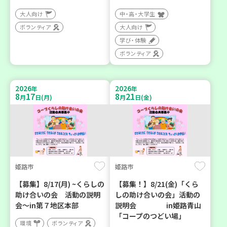
大人向け
中・高・大学生
ボランティア
大人向け
学び・体験
ボランティア
2026
2026
年
年
8
17
8
21
月
日(月)
月
日(金)
姫路市
姫路市
【募集】8/17(月) ~くらしの
【募集！】8/21(金)「くら
助け合いの会 活動の説明
しの助け合いの会」活動の
会～in第７地区本部
説明会 in姫路青山
「コープのつどい場」
環境
ボランティア