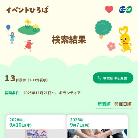
検索結果
13
検索条件を変更
件表示（1-13件表示）
検索条件
2025年11月21日～、ボランティア
新着順
開催日順
2026
2026
年
年
9
10
9
7
月
日(木)
月
日(月)