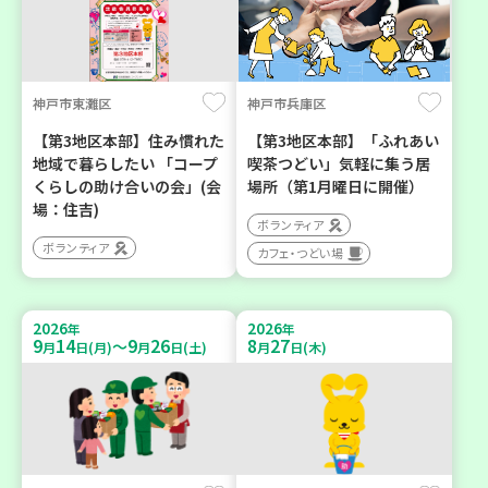
神戸市東灘区
神戸市兵庫区
【第3地区本部】住み慣れた
【第3地区本部】「ふれあい
地域で暮らしたい 「コープ
喫茶つどい」気軽に集う居
くらしの助け合いの会」(会
場所（第1月曜日に開催）
場：住吉)
ボランティア
ボランティア
カフェ・つどい場
2026
2026
年
年
9
14
9
26
8
27
～
月
日(月)
月
日(土)
月
日(木)