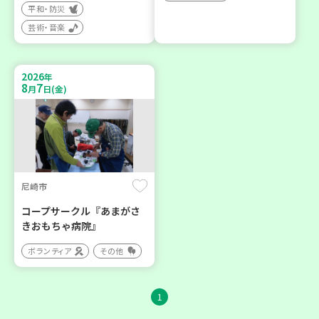
平和・防災
芸術・音楽
2026
年
8
7
月
日(金)
尼崎市
コープサークル『あまがさ
きおもちゃ病院』
ボランティア
その他
1