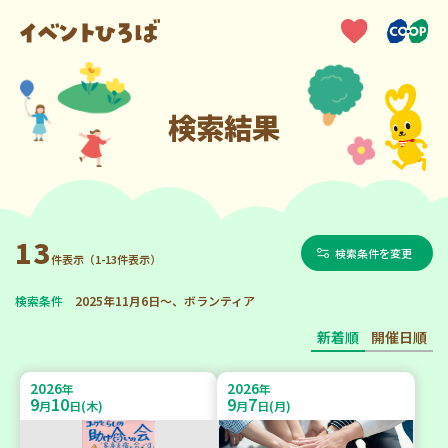
検索結果
13
検索条件を変更
件表示（1-13件表示）
検索条件
2025年11月6日～、ボランティア
新着順
開催日順
2026
2026
年
年
9
10
9
7
月
日(木)
月
日(月)