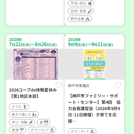
平和・防災
芸術・音楽
野外活動
2026
2026
年
年
7
22
8
26
9
9
9
11
～
～
月
日(水)
月
日(水)
月
日(水)
月
日(金)
神戸市東灘区
2026コープde体験夏休み
【神戸市ファミリー・サポ
【第1地区本部】
ート・センター】第4回 協
子ども
力会員講習会（2026年9月9
日･11日開催）子育てを応
親子で楽しむ
援…
学び・体験
食
環境
ボランティア
ボランティア