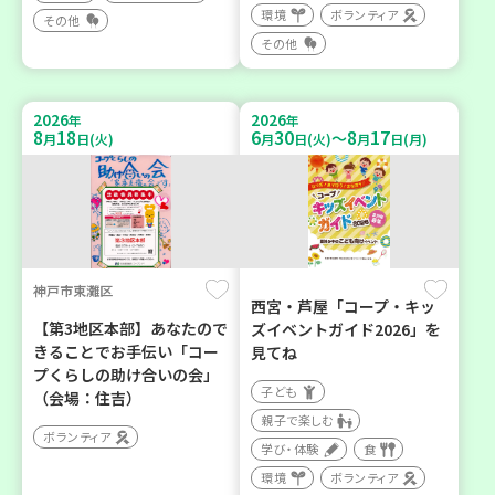
環境
ボランティア
その他
その他
2026
2026
年
年
8
18
6
30
8
17
～
月
日(火)
月
日(火)
月
日(月)
神戸市東灘区
西宮・芦屋「コープ・キッ
【第3地区本部】あなたので
ズイベントガイド2026」を
きることでお手伝い「コー
見てね
プくらしの助け合いの会」
子ども
（会場：住吉）
親子で楽しむ
ボランティア
学び・体験
食
環境
ボランティア