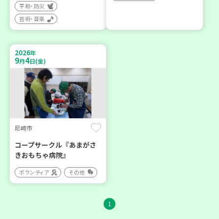
平和・防災
芸術・音楽
2026
年
9
4
月
日(金)
尼崎市
コープサークル『あまがさ
きおもちゃ病院』
ボランティア
その他
1