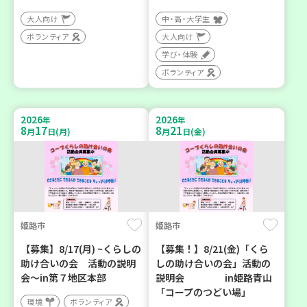
大人向け
中・高・大学生
ボランティア
大人向け
学び・体験
ボランティア
2026
2026
年
年
8
17
8
21
月
日(月)
月
日(金)
姫路市
姫路市
【募集】8/17(月) ~くらしの
【募集！】8/21(金)「くら
助け合いの会 活動の説明
しの助け合いの会」活動の
会～in第７地区本部
説明会 in姫路青山
「コープのつどい場」
環境
ボランティア