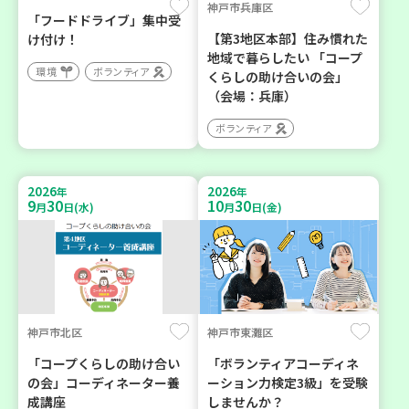
神戸市兵庫区
「フードドライブ」集中受
【第3地区本部】住み慣れた
け付け！
地域で暮らしたい 「コープ
環境
ボランティア
くらしの助け合いの会」
（会場：兵庫）
ボランティア
2026
2026
年
年
9
30
10
30
月
日(水)
月
日(金)
神戸市北区
神戸市東灘区
「コープくらしの助け合い
「ボランティアコーディネ
の会」コーディネーター養
ーション力検定3級」を受験
成講座
しませんか？