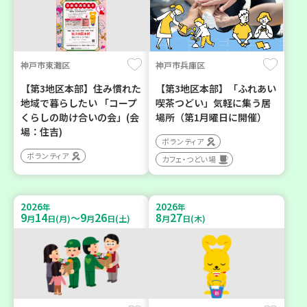
神戸市東灘区
神戸市兵庫区
【第3地区本部】住み慣れた
【第3地区本部】「ふれあい
地域で暮らしたい 「コープ
喫茶つどい」気軽に集う居
くらしの助け合いの会」(会
場所（第1月曜日に開催）
場：住吉)
ボランティア
ボランティア
カフェ・つどい場
2026
2026
年
年
9
14
9
26
8
27
～
月
日(月)
月
日(土)
月
日(木)