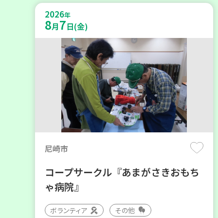
2026
年
8
7
月
日(金)
尼崎市
コープサークル『あまがさきおもち
ゃ病院』
ボランティア
その他