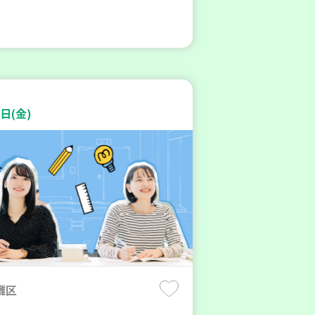
日(金)
灘区