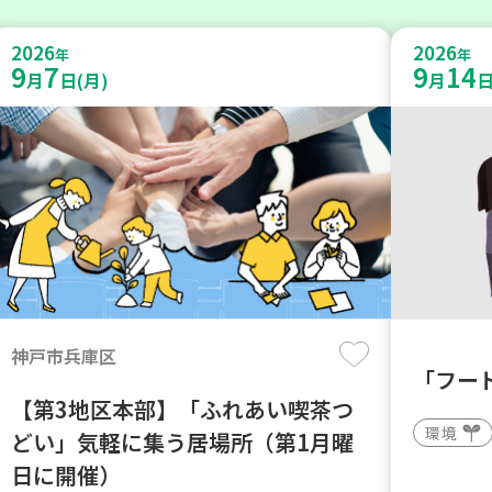
2026
2026
年
年
9
7
9
14
月
日(月)
月
日
神戸市兵庫区
「フー
【第3地区本部】「ふれあい喫茶つ
環境
どい」気軽に集う居場所（第1月曜
日に開催）