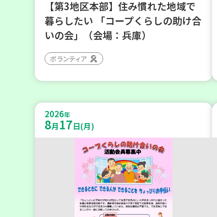
【第3地区本部】住み慣れた地域で
暮らしたい 「コープくらしの助け合
いの会」（会場：兵庫）
ボランティア
2026
年
8
17
月
日(月)