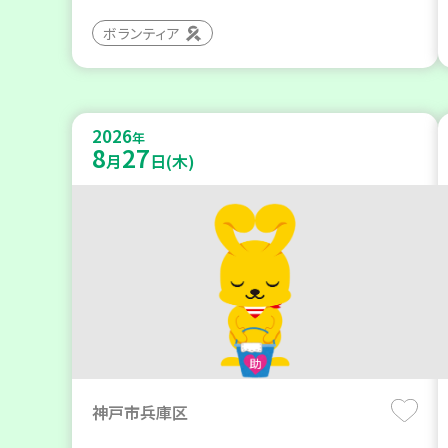
ボランティア
2026
年
8
27
月
日(木)
神戸市兵庫区