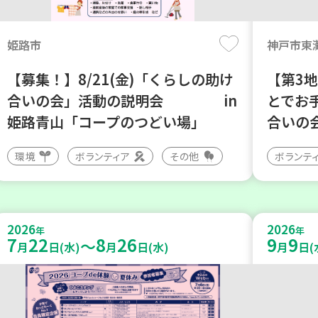
姫路市
神戸市東
【募集！】8/21(金)「くらしの助け
【第3
合いの会」活動の説明会 in
とでお
姫路青山「コープのつどい場」
合いの
環境
ボランティア
その他
ボランテ
2026
2026
年
年
7
22
8
26
9
9
～
月
日(水)
月
日(水)
月
日(