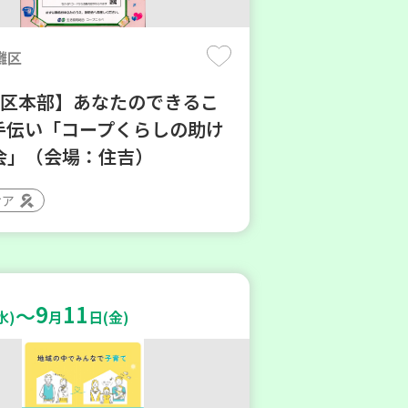
灘区
地区本部】あなたのできるこ
手伝い「コープくらしの助け
会」（会場：住吉）
ィア
9
11
～
水)
月
日(金)