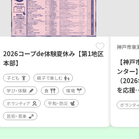
神戸市東
2026コープde体験夏休み【第1地区
【神戸
本部】
ンター
子ども
親子で楽しむ
（202
を応援
学び・体験
食
環境
ボランティア
平和・防災
ボランテ
芸術・音楽