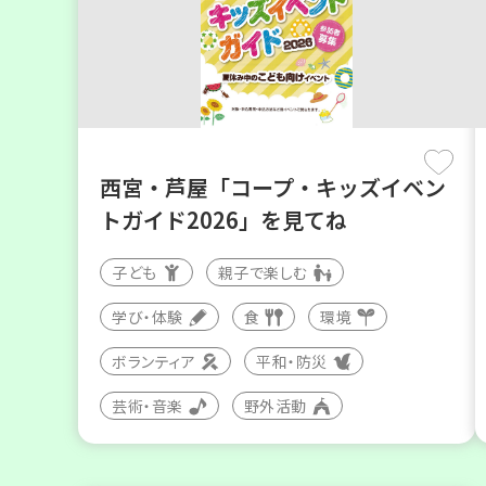
西宮・芦屋「コープ・キッズイベン
トガイド2026」を見てね
子ども
親子で楽しむ
学び・体験
食
環境
ボランティア
平和・防災
芸術・音楽
野外活動