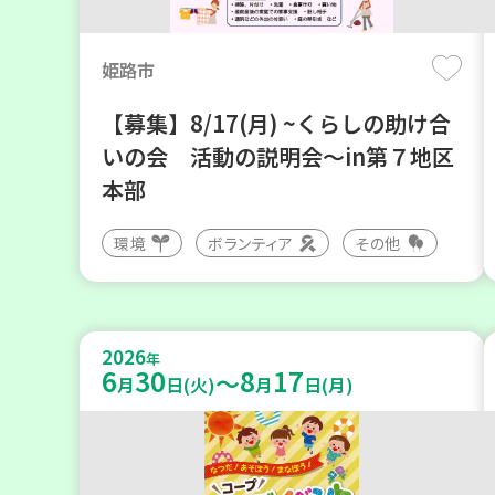
姫路市
【募集】8/17(月) ~くらしの助け合
いの会 活動の説明会～in第７地区
本部
環境
ボランティア
その他
2026
年
6
30
8
17
～
月
日(火)
月
日(月)