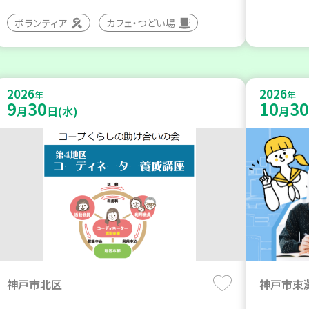
ボランティア
カフェ・つどい場
2026
2026
年
年
9
30
10
30
月
日(水)
月
神戸市北区
神戸市東