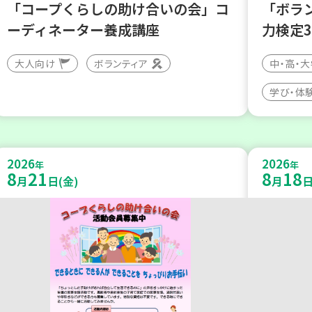
「コープくらしの助け合いの会」コ
「ボラ
ーディネーター養成講座
力検定
大人向け
ボランティア
中・高・
学び・体
2026
2026
年
年
8
21
8
18
月
日(金)
月
日