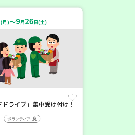
9
26
～
(月)
月
日(土)
ドドライブ」集中受け付け！
ボランティア