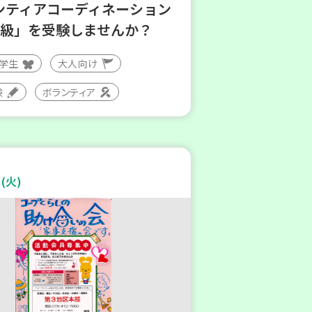
ンティアコーディネーション
3級」を受験しませんか？
大学生
大人向け
験
ボランティア
(火)