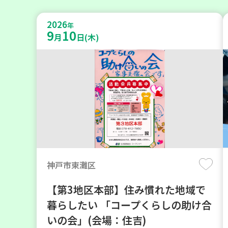
2026
年
9
10
月
日(木)
神戸市東灘区
【第3地区本部】住み慣れた地域で
暮らしたい 「コープくらしの助け合
いの会」(会場：住吉)