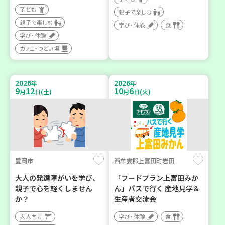
子ども
親子で楽しむ
親子で楽しむ
学び・体験
食
学び・体験
カフェ・つどい場
2026
2026
年
年
9
12
10
6
月
日(土)
月
日(火)
豊岡市
西牟婁郡上富田町岩田
大人の発達障がいを学び、
「フードプラン上富田みか
親子で心を軽くしません
ん」バスで行く 産地見学＆
か？
生産者交流会
大人向け
学び・体験
食