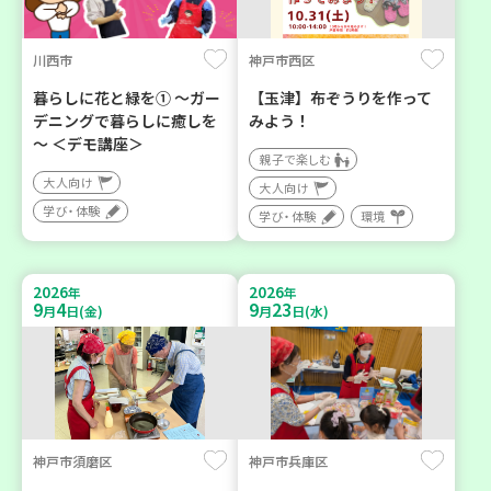
川西市
神戸市西区
暮らしに花と緑を① ～ガー
【玉津】布ぞうりを作って
デニングで暮らしに癒しを
みよう！
～ ＜デモ講座＞
親子で楽しむ
大人向け
大人向け
学び・体験
学び・体験
環境
2026
2026
年
年
9
4
9
23
月
日(金)
月
日(水)
神戸市須磨区
神戸市兵庫区