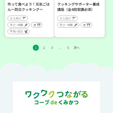
作って食べよう！元気ごは
クッキングサポーター養成
ん～防災クッキング～
講座（全4回受講必須）
大人向け
大人向け
学び・体験
食
学び・体験
食
平和・防災
1
2
3
5
次へ
…