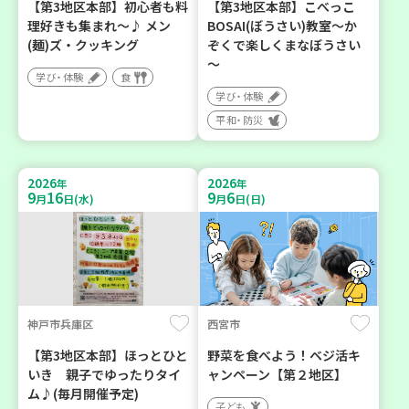
【第3地区本部】初心者も料
【第3地区本部】こべっこ
理好きも集まれ～♪ メン
BOSAI(ぼうさい)教室～か
(麺)ズ・クッキング
ぞくで楽しくまなぼうさい
～
学び・体験
食
学び・体験
平和・防災
2026
2026
年
年
9
16
9
6
月
日(水)
月
日(日)
神戸市兵庫区
西宮市
【第3地区本部】ほっとひと
野菜を食べよう！ベジ活キ
いき 親子でゆったりタイ
ャンペーン【第２地区】
ム♪(毎月開催予定)
子ども