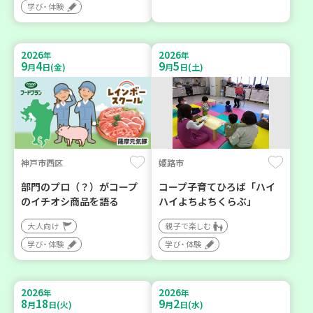
学び・体験
2026
2026
年
年
9
4
9
5
月
日(金)
月
日(土)
神戸市西区
姫路市
部門のプロ（？）がコープ
コープ子育てひろば「ハイ
のイチオシ商品を語る
ハイよちよちくらぶ」
大人向け
親子で楽しむ
学び・体験
学び・体験
2026
2026
年
年
8
18
9
2
月
日(火)
月
日(水)