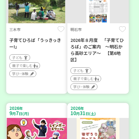
三木市
明石市
子育てひろば「うっきっき
2026年８月度 「子育てひ
ー!」
ろば」のご案内 ～明石か
ら高砂エリア～ 【第6地
子ども
区】
親子で楽しむ
子ども
学び・体験
親子で楽しむ
学び・体験
2026
2026
年
年
9
7
10
31
月
日(月)
月
日(土)