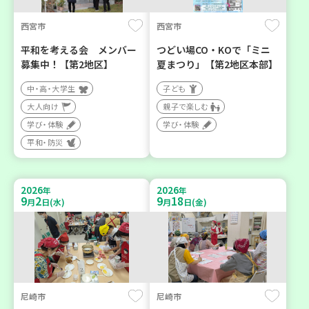
西宮市
西宮市
平和を考える会 メンバー
つどい場CO・KOで「ミニ
募集中！【第2地区】
夏まつり」【第2地区本部】
中・高・大学生
子ども
大人向け
親子で楽しむ
学び・体験
学び・体験
平和・防災
2026
2026
年
年
9
2
9
18
月
日(水)
月
日(金)
尼崎市
尼崎市