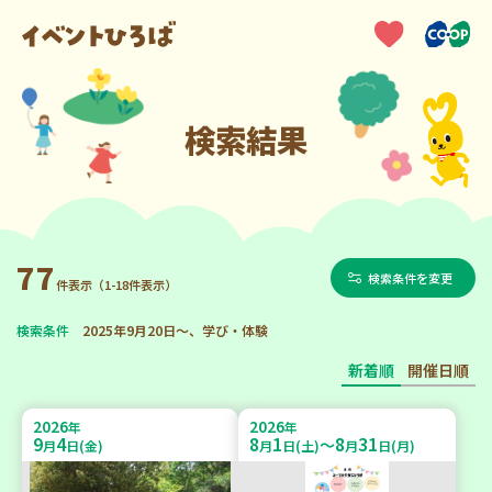
検索結果
77
検索条件を変更
件表示（1-18件表示）
検索条件
2025年9月20日～、学び・体験
新着順
開催日順
2026
2026
年
年
9
4
8
1
8
31
～
月
日(金)
月
日(土)
月
日(月)