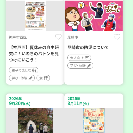
神戸市西区
尼崎市
【神戸西】夏休みの自由研
尼崎市の防災について
究に！いのちのバトンを見
大人向け
つけにいこう！
学び・体験
親子で楽しむ
学び・体験
食
2026
2026
年
年
9
30
8
11
月
日(水)
月
日(火)