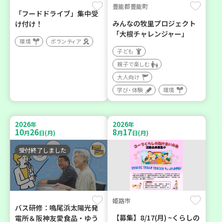
豊能郡豊能町
「フードドライブ」集中受
みんなの牧里プロジェクト
け付け！
「大根チャレンジャー」
環境
ボランティア
子ども
親子で楽しむ
大人向け
学び・体験
環境
2026
2026
年
年
10
26
8
17
月
日(月)
月
日(月)
受付終了しました
姫路市
バス研修：鳴尾浜太陽光発
【募集】8/17(月) ~くらしの
電所＆阪神友愛食品・ゆう