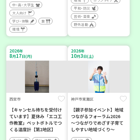
環境
ボランティア
中・高・大学生
平和・防災
大人向け
芸術・音楽
学び・体験
食
野外活動
環境
2026
2026
年
年
8
17
10
3
月
日(月)
月
日(土)
西宮市
神戸市東灘区
【キャンセル待ちを受付け
【親子参加イベント】地域
ています】夏休み「エコ工
つながるフォーラム2026
作教室」ペットボトルでつ
～つながりでめざす子育て
くる温度計【第2地区】
しやすい地域づくり～