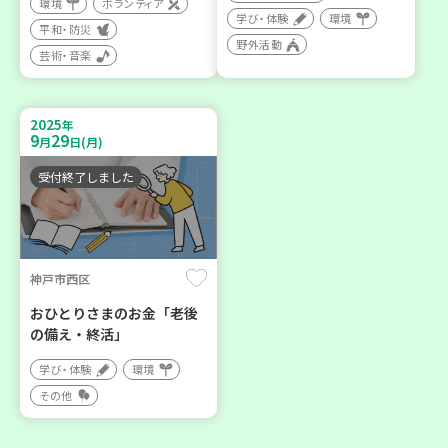
環境
ボランティア
学び・体験
環境
平和・防災
野外活動
芸術・音楽
2025
年
9
29
月
日(月)
受付終了しました
神戸市西区
おひとりさまのお金「老後
の備え・終活」
学び・体験
環境
その他