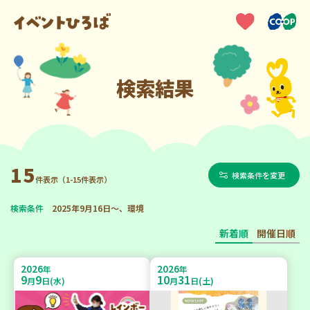
検索結果
15
検索条件を変更
件表示（1-15件表示）
検索条件
2025年9月16日～、環境
新着順
開催日順
2026
2026
年
年
9
9
10
31
月
日(水)
月
日(土)