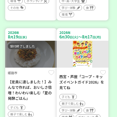
環境
ボランティア
中・高・大学生
その他
学び・体験
食
環境
2026
2026
年
年
8
19
6
30
8
17
～
月
日(水)
月
日(火)
月
日(月)
受付終了しました
姫路市
西宮・芦屋「コープ・キッ
【定員に達しました！】み
ズイベントガイド2026」を
んなで作れば、おいしさ倍
見てね
増！わいわい楽しむ「夏の
子ども
発酵ごはん」
親子で楽しむ
子ども
学び・体験
食
親子で楽しむ