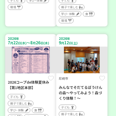
子ども
学び・体験
子ども
環境
親子で楽しむ
学び・体験
食
環境
2026
2026
年
年
7
22
8
26
9
12
～
月
日(水)
月
日(水)
月
日(土)
尼崎市
2026コープde体験夏休み
みんなでそだてるぼうけん
【第1地区本部】
の森～やってみよう！森づ
子ども
くり体験！～
親子で楽しむ
子ども
学び・体験
食
親子で楽しむ