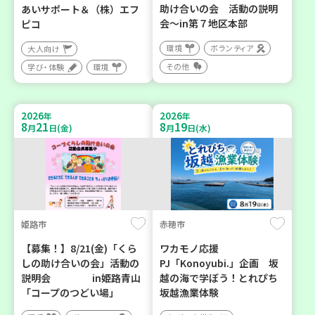
助け合いの会 活動の説明
あいサポート＆（株）エフ
会～in第７地区本部
ピコ
環境
ボランティア
大人向け
その他
学び・体験
環境
2026
2026
年
年
8
21
8
19
月
日(金)
月
日(水)
姫路市
赤穂市
【募集！】8/21(金)「くら
ワカモノ応援
しの助け合いの会」活動の
PJ「Konoyubi.」企画 坂
説明会 in姫路青山
越の海で学ぼう！とれぴち
「コープのつどい場」
坂越漁業体験