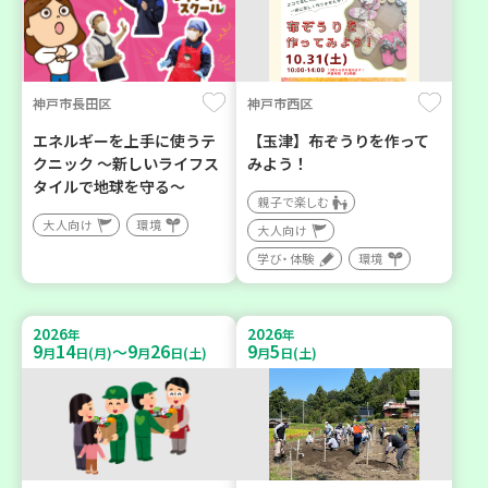
神戸市長田区
神戸市西区
エネルギーを上手に使うテ
【玉津】布ぞうりを作って
クニック ～新しいライフス
みよう！
タイルで地球を守る～
親子で楽しむ
大人向け
環境
大人向け
学び・体験
環境
2026
2026
年
年
9
14
9
26
9
5
～
月
日(月)
月
日(土)
月
日(土)