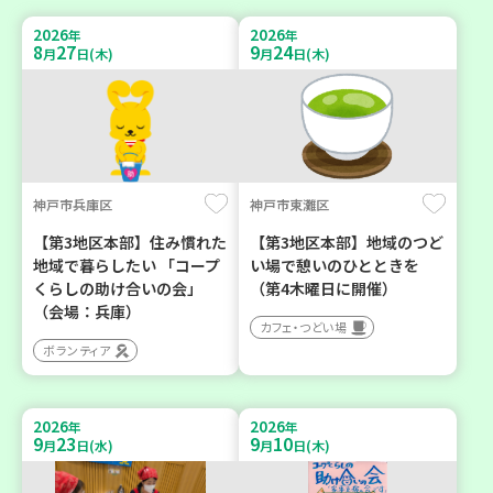
2026
2026
年
年
8
27
9
24
月
日(木)
月
日(木)
神戸市兵庫区
神戸市東灘区
【第3地区本部】住み慣れた
【第3地区本部】地域のつど
地域で暮らしたい 「コープ
い場で憩いのひとときを
くらしの助け合いの会」
（第4木曜日に開催）
（会場：兵庫）
カフェ・つどい場
ボランティア
2026
2026
年
年
9
23
9
10
月
日(水)
月
日(木)