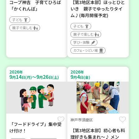
コープ神吉 子育てひろば
【第3地区本部】ほっとひと
「かくれんぼ」
いき 親子でゆったりタイ
ム♪(毎月開催予定)
子ども
子ども
親子で楽しむ
親子で楽しむ
学び・体験
カフェ・つどい場
2026
2026
年
年
9
14
9
26
9
4
～
月
日(月)
月
日(土)
月
日(金)
神戸市須磨区
「フードドライブ」集中受
【第3地区本部】初心者も料
け付け！
理好きも集まれ～♪ メン