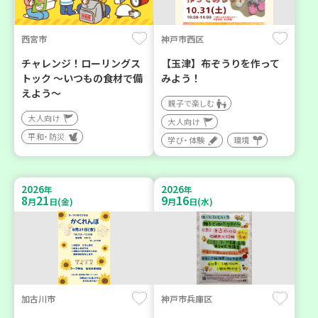
西宮市
神戸市西区
チャレンジ！ローリングス
【玉津】布ぞうりを作って
トック ～いつもの食材で備
みよう！
えよう～
親子で楽しむ
大人向け
大人向け
平和・防災
学び・体験
環境
2026
2026
年
年
8
21
9
16
月
日(金)
月
日(水)
加古川市
神戸市兵庫区