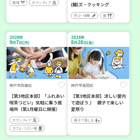
環境
ボランティア
(麺)ズ・クッキング
学び・体験
食
2026
2026
年
年
9
7
8
28
月
日(月)
月
日(金)
神戸市兵庫区
神戸市長田区
【第3地区本部】「ふれあい
【第3地区本部】涼しい室内
喫茶つどい」気軽に集う居
で遊ぼう♪ 親子で楽しい
場所（第1月曜日に開催）
夏祭り
ボランティア
親子で楽しむ
カフェ・つどい場