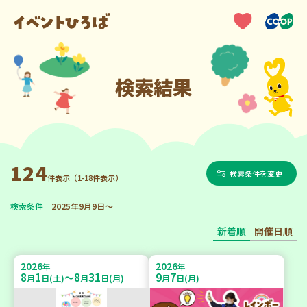
検索結果
124
検索条件を変更
件表示（1-18件表示）
検索条件
2025年9月9日～
新着順
開催日順
2026
2026
年
年
8
1
8
31
9
7
～
月
日(土)
月
日(月)
月
日(月)