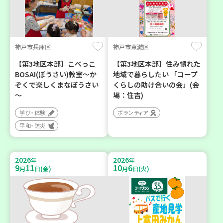
神戸市兵庫区
神戸市東灘区
【第3地区本部】こべっこ
【第3地区本部】住み慣れた
BOSAI(ぼうさい)教室～か
地域で暮らしたい 「コープ
ぞくで楽しくまなぼうさい
くらしの助け合いの会」(会
～
場：住吉)
学び・体験
ボランティア
平和・防災
2026
2026
年
年
9
11
10
6
月
日(金)
月
日(火)