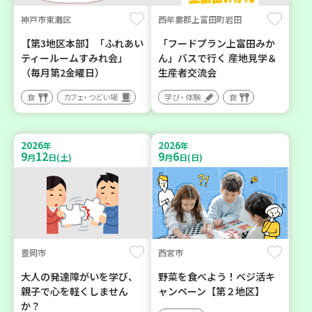
神戸市東灘区
西牟婁郡上富田町岩田
【第3地区本部】「ふれあい
「フードプラン上富田みか
ティールームすみれ会」
ん」バスで行く 産地見学＆
（毎月第2金曜日）
生産者交流会
食
カフェ・つどい場
学び・体験
食
2026
2026
年
年
9
12
9
6
月
日(土)
月
日(日)
豊岡市
西宮市
大人の発達障がいを学び、
野菜を食べよう！ベジ活キ
親子で心を軽くしません
ャンペーン【第２地区】
か？