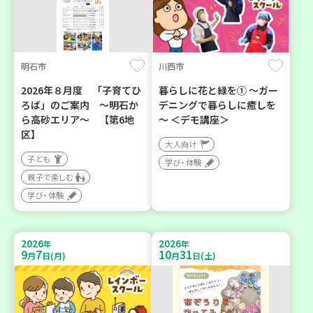
明石市
川西市
2026年８月度 「子育てひ
暮らしに花と緑を① ～ガー
ろば」のご案内 ～明石か
デニングで暮らしに癒しを
ら高砂エリア～ 【第6地
～ ＜デモ講座＞
区】
大人向け
子ども
学び・体験
親子で楽しむ
学び・体験
2026
2026
年
年
9
7
10
31
月
日(月)
月
日(土)