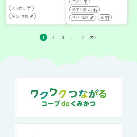
子ども
大人向け
親子で楽しむ
学び・体験
学び・体験
食
1
2
3
7
次へ
…