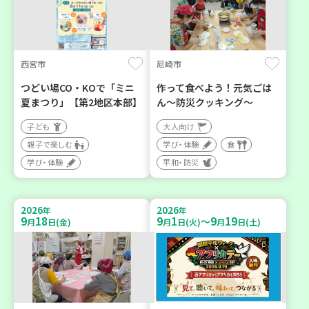
西宮市
尼崎市
つどい場CO・KOで「ミニ
作って食べよう！元気ごは
夏まつり」【第2地区本部】
ん～防災クッキング～
子ども
大人向け
親子で楽しむ
学び・体験
食
学び・体験
平和・防災
2026
2026
年
年
9
18
9
1
9
19
～
月
日(金)
月
日(火)
月
日(土)