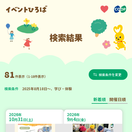
検索結果
81
検索条件を変更
件表示（1-18件表示）
検索条件
2025年8月18日～、学び・体験
新着順
開催日順
2026
2026
年
年
10
31
9
4
月
日(土)
月
日(金)