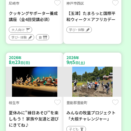
尼崎市
神戸市西区
クッキングサポーター養成
【玉津】たまろっと国際平
講座（全4回受講必須）
和ウィーク×アフリカデー
大人向け
学び・体験
学び・体験
食
2026
2026
年
年
8
23
9
5
月
日(日)
月
日(土)
相生市
豊能郡豊能町
夏休みに"縁日あそび"を楽
みんなの牧里プロジェクト
しもう！ 家族や友達と遊び
「大根チャレンジャー」
にきてね♪
子ども