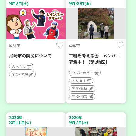
9
2
9
30
月
日(水)
月
日(水)
尼崎市
西宮市
尼崎市の防災について
平和を考える会 メンバー
募集中！【第2地区】
大人向け
中・高・大学生
学び・体験
大人向け
学び・体験
平和・防災
2026
2026
年
年
8
11
9
2
月
日(火)
月
日(水)