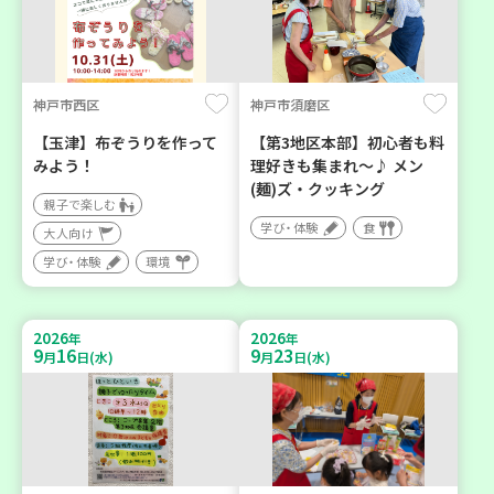
神戸市西区
神戸市須磨区
【玉津】布ぞうりを作って
【第3地区本部】初心者も料
みよう！
理好きも集まれ～♪ メン
(麺)ズ・クッキング
親子で楽しむ
学び・体験
食
大人向け
学び・体験
環境
2026
2026
年
年
9
16
9
23
月
日(水)
月
日(水)