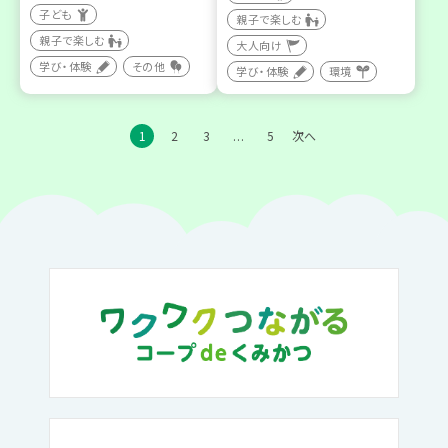
子ども
親子で楽しむ
親子で楽しむ
大人向け
学び・体験
その他
学び・体験
環境
1
2
3
5
次へ
…