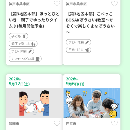
神戸市兵庫区
神戸市兵庫区
【第3地区本部】ほっとひと
【第3地区本部】こべっこ
いき 親子でゆったりタイ
BOSAI(ぼうさい)教室～か
ム♪(毎月開催予定)
ぞくで楽しくまなぼうさい
～
子ども
学び・体験
親子で楽しむ
平和・防災
学び・体験
カフェ・つどい場
2026
2026
年
年
9
12
9
6
月
日(土)
月
日(日)
豊岡市
西宮市