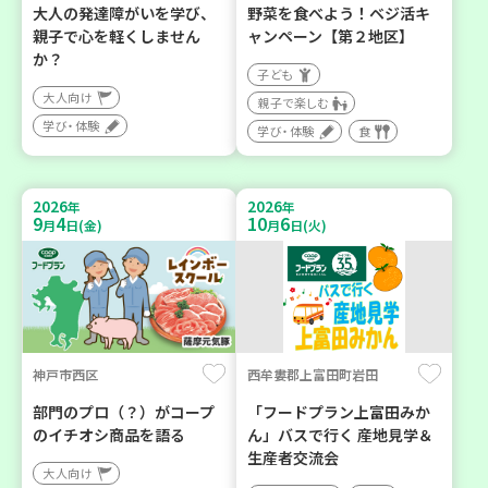
大人の発達障がいを学び、
野菜を食べよう！ベジ活キ
親子で心を軽くしません
ャンペーン【第２地区】
か？
子ども
大人向け
親子で楽しむ
学び・体験
学び・体験
食
2026
2026
年
年
9
4
10
6
月
日(金)
月
日(火)
神戸市西区
西牟婁郡上富田町岩田
部門のプロ（？）がコープ
「フードプラン上富田みか
のイチオシ商品を語る
ん」バスで行く 産地見学＆
生産者交流会
大人向け