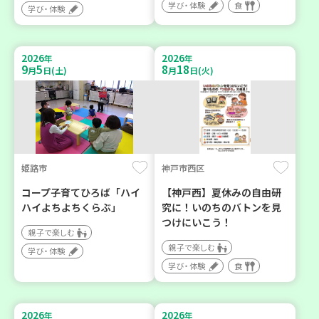
学び・体験
食
学び・体験
2026
2026
年
年
9
5
8
18
月
日(土)
月
日(火)
姫路市
神戸市西区
コープ子育てひろば「ハイ
【神戸西】夏休みの自由研
ハイよちよちくらぶ」
究に！いのちのバトンを見
つけにいこう！
親子で楽しむ
親子で楽しむ
学び・体験
学び・体験
食
2026
2026
年
年