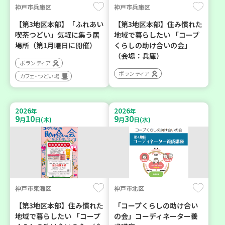
神戸市兵庫区
神戸市兵庫区
【第3地区本部】「ふれあい
【第3地区本部】住み慣れた
喫茶つどい」気軽に集う居
地域で暮らしたい 「コープ
場所（第1月曜日に開催）
くらしの助け合いの会」
（会場：兵庫）
ボランティア
ボランティア
カフェ・つどい場
2026
2026
年
年
9
10
9
30
月
日(木)
月
日(水)
神戸市東灘区
神戸市北区
【第3地区本部】住み慣れた
「コープくらしの助け合い
地域で暮らしたい 「コープ
の会」コーディネーター養