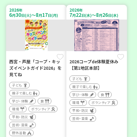
2026
2026
年
年
6
30
8
17
7
22
8
26
～
～
月
日(火)
月
日(月)
月
日(水)
月
日(水)
西宮・芦屋「コープ・キッ
2026コープde体験夏休み
ズイベントガイド2026」を
【第1地区本部】
見てね
子ども
子ども
親子で楽しむ
親子で楽しむ
学び・体験
食
学び・体験
食
環境
ボランティア
環境
ボランティア
平和・防災
平和・防災
芸術・音楽
芸術・音楽
野外活動