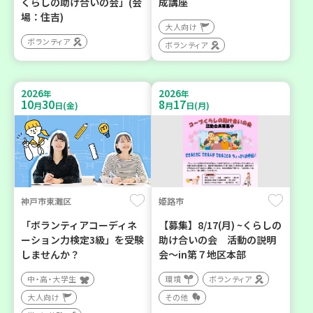
くらしの助け合いの会」(会
成講座
場：住吉)
大人向け
ボランティア
ボランティア
2026
2026
年
年
10
30
8
17
月
日(金)
月
日(月)
神戸市東灘区
姫路市
「ボランティアコーディネ
【募集】8/17(月) ~くらしの
ーション力検定3級」を受験
助け合いの会 活動の説明
しませんか？
会～in第７地区本部
中・高・大学生
環境
ボランティア
大人向け
その他