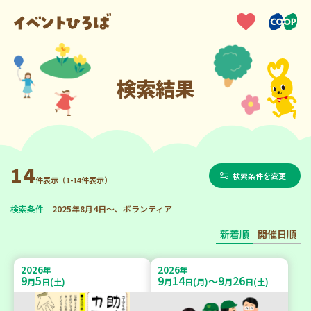
検索結果
14
検索条件を変更
件表示（1-14件表示）
検索条件
2025年8月4日～、ボランティア
新着順
開催日順
2026
2026
年
年
9
5
9
14
9
26
～
月
日(土)
月
日(月)
月
日(土)