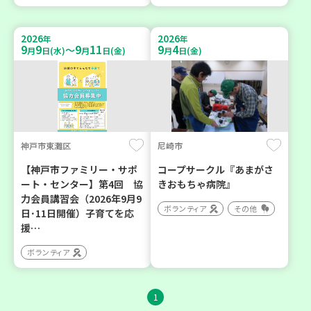
2026
2026
年
年
9
9
9
11
9
4
～
月
日(水)
月
日(金)
月
日(金)
神戸市東灘区
尼崎市
【神戸市ファミリー・サポ
コープサークル『あまがさ
ート・センター】第4回 協
きおもちゃ病院』
力会員講習会（2026年9月9
ボランティア
その他
日･11日開催）子育てを応
援…
ボランティア
1