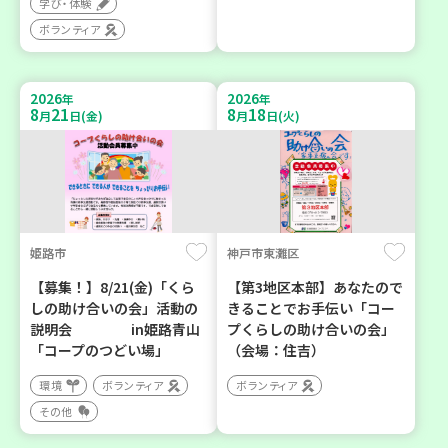
学び・体験
ボランティア
2026
2026
年
年
8
21
8
18
月
日(金)
月
日(火)
姫路市
神戸市東灘区
【募集！】8/21(金)「くら
【第3地区本部】あなたので
しの助け合いの会」活動の
きることでお手伝い「コー
説明会 in姫路青山
プくらしの助け合いの会」
「コープのつどい場」
（会場：住吉）
環境
ボランティア
ボランティア
その他