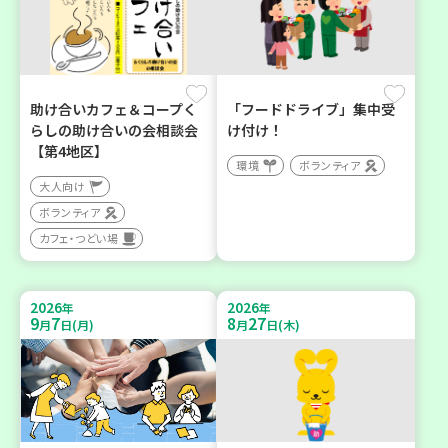
助け合いカフェ＆コープく
「フードドライブ」集中受
らしの助け合いの会相談会
け付け！
【第4地区】
環境
ボランティア
大人向け
ボランティア
カフェ・つどい場
2026
2026
年
年
9
7
8
27
月
日(月)
月
日(木)