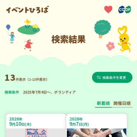
検索結果
13
検索条件を変更
件表示（1-13件表示）
検索条件
2025年7月4日～、ボランティア
新着順
開催日順
2026
2026
年
年
9
10
9
7
月
日(木)
月
日(月)