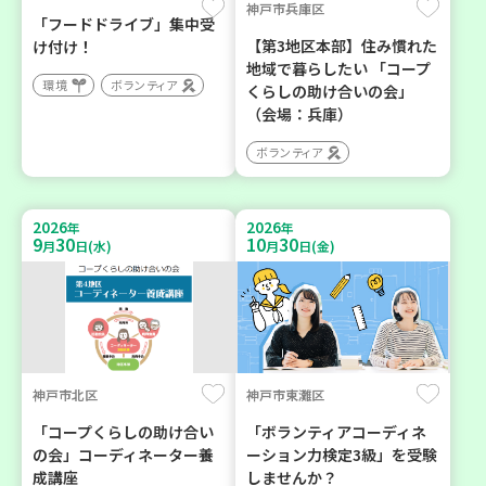
神戸市兵庫区
「フードドライブ」集中受
【第3地区本部】住み慣れた
け付け！
地域で暮らしたい 「コープ
環境
ボランティア
くらしの助け合いの会」
（会場：兵庫）
ボランティア
2026
2026
年
年
9
30
10
30
月
日(水)
月
日(金)
神戸市北区
神戸市東灘区
「コープくらしの助け合い
「ボランティアコーディネ
の会」コーディネーター養
ーション力検定3級」を受験
成講座
しませんか？