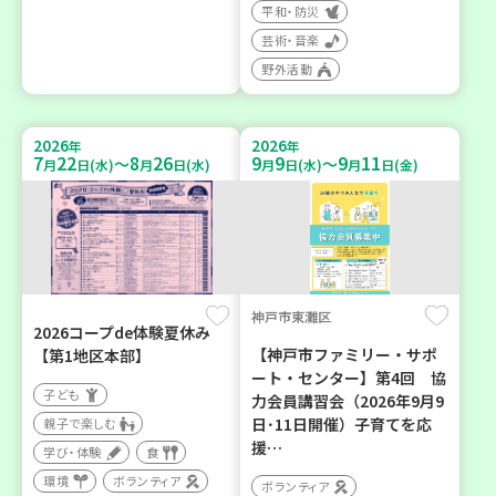
平和・防災
芸術・音楽
野外活動
2026
2026
年
年
7
22
8
26
9
9
9
11
～
～
月
日(水)
月
日(水)
月
日(水)
月
日(金)
神戸市東灘区
2026コープde体験夏休み
【神戸市ファミリー・サポ
【第1地区本部】
ート・センター】第4回 協
子ども
力会員講習会（2026年9月9
日･11日開催）子育てを応
親子で楽しむ
援…
学び・体験
食
環境
ボランティア
ボランティア