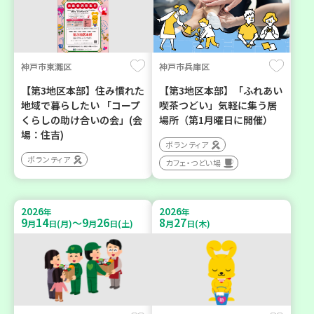
神戸市東灘区
神戸市兵庫区
【第3地区本部】住み慣れた
【第3地区本部】「ふれあい
地域で暮らしたい 「コープ
喫茶つどい」気軽に集う居
くらしの助け合いの会」(会
場所（第1月曜日に開催）
場：住吉)
ボランティア
ボランティア
カフェ・つどい場
2026
2026
年
年
9
14
9
26
8
27
～
月
日(月)
月
日(土)
月
日(木)