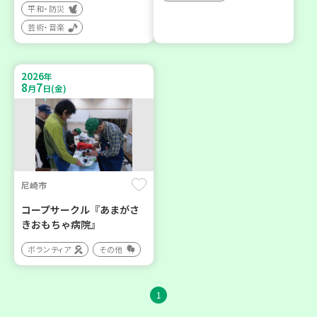
平和・防災
芸術・音楽
2026
年
8
7
月
日(金)
尼崎市
コープサークル『あまがさ
きおもちゃ病院』
ボランティア
その他
1