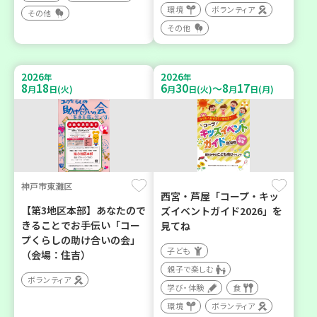
環境
ボランティア
その他
その他
2026
2026
年
年
8
18
6
30
8
17
～
月
日(火)
月
日(火)
月
日(月)
神戸市東灘区
西宮・芦屋「コープ・キッ
【第3地区本部】あなたので
ズイベントガイド2026」を
きることでお手伝い「コー
見てね
プくらしの助け合いの会」
子ども
（会場：住吉）
親子で楽しむ
ボランティア
学び・体験
食
環境
ボランティア