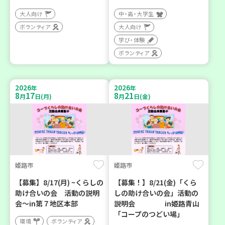
大人向け
中・高・大学生
ボランティア
大人向け
学び・体験
ボランティア
2026
2026
年
年
8
17
8
21
月
日(月)
月
日(金)
姫路市
姫路市
【募集】8/17(月) ~くらしの
【募集！】8/21(金)「くら
助け合いの会 活動の説明
しの助け合いの会」活動の
会～in第７地区本部
説明会 in姫路青山
「コープのつどい場」
環境
ボランティア