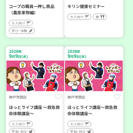
コープの職員一押し商品
キリン健康セミナー
（農産果物編）
大人向け
食
大人向け
学び・体験
2026
2026
年
年
9
9
9
9
月
日(水)
月
日(水)
神戸市西区
神戸市西区
ほっとライフ講座 ～救急救
ほっとライフ講座～救急救
命体験講座～
命体験講座～
大人向け
大人向け
平和・防災
平和・防災