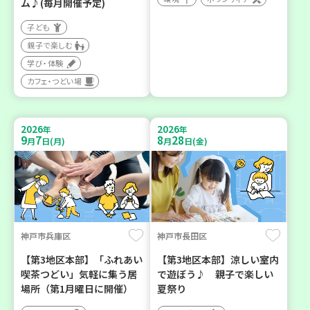
ム♪(毎月開催予定)
子ども
親子で楽しむ
学び・体験
カフェ・つどい場
2026
2026
年
年
9
7
8
28
月
日(月)
月
日(金)
神戸市兵庫区
神戸市長田区
【第3地区本部】「ふれあい
【第3地区本部】涼しい室内
喫茶つどい」気軽に集う居
で遊ぼう♪ 親子で楽しい
場所（第1月曜日に開催）
夏祭り