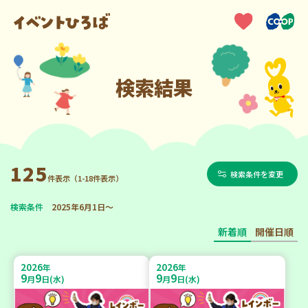
検索結果
125
検索条件を変更
件表示（1-18件表示）
検索条件
2025年6月1日～
新着順
開催日順
2026
2026
年
年
9
9
9
9
月
日(水)
月
日(水)