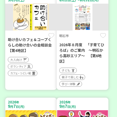
明石市
助け合いカフェ＆コープく
2026年８月度 「子育てひ
らしの助け合いの会相談会
ろば」のご案内 ～明石か
【第4地区】
ら高砂エリア～ 【第6地
大人向け
区】
ボランティア
子ども
カフェ・つどい場
親子で楽しむ
学び・体験
2026
2026
年
年
9
7
9
7
月
日(月)
月
日(月)