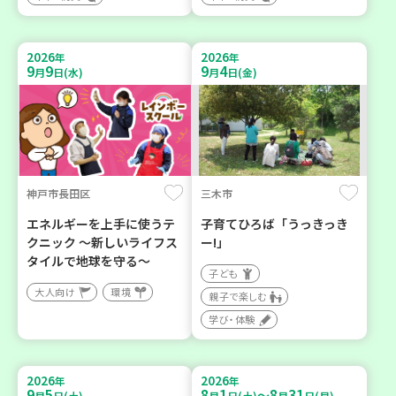
2026
2026
年
年
9
9
9
4
月
日(水)
月
日(金)
神戸市長田区
三木市
エネルギーを上手に使うテ
子育てひろば「うっきっき
クニック ～新しいライフス
ー!」
タイルで地球を守る～
子ども
大人向け
環境
親子で楽しむ
学び・体験
2026
2026
年
年
9
5
8
1
8
31
～
月
日(土)
月
日(土)
月
日(月)