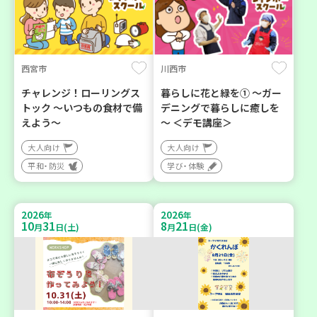
西宮市
川西市
チャレンジ！ローリングス
暮らしに花と緑を① ～ガー
トック ～いつもの食材で備
デニングで暮らしに癒しを
えよう～
～ ＜デモ講座＞
大人向け
大人向け
平和・防災
学び・体験
2026
2026
年
年
10
31
8
21
月
日(土)
月
日(金)