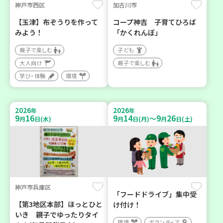
神戸市西区
加古川市
【玉津】布ぞうりを作って
コープ神吉 子育てひろば
みよう！
「かくれんぼ」
親子で楽しむ
子ども
大人向け
親子で楽しむ
学び・体験
環境
2026
2026
年
年
9
16
9
14
9
26
～
月
日(水)
月
日(月)
月
日(土)
神戸市兵庫区
「フードドライブ」集中受
【第3地区本部】ほっとひと
け付け！
いき 親子でゆったりタイ
環境
ボランティア