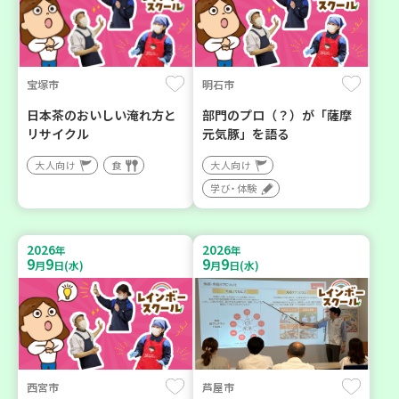
宝塚市
明石市
日本茶のおいしい淹れ方と
部門のプロ（？）が「薩摩
リサイクル
元気豚」を語る
大人向け
食
大人向け
学び・体験
2026
2026
年
年
9
9
9
9
月
日(水)
月
日(水)
西宮市
芦屋市