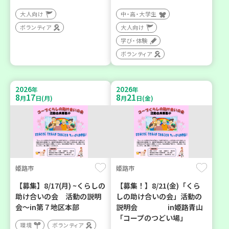
大人向け
中・高・大学生
ボランティア
大人向け
学び・体験
ボランティア
2026
2026
年
年
8
17
8
21
月
日(月)
月
日(金)
姫路市
姫路市
【募集】8/17(月) ~くらしの
【募集！】8/21(金)「くら
助け合いの会 活動の説明
しの助け合いの会」活動の
会～in第７地区本部
説明会 in姫路青山
「コープのつどい場」
環境
ボランティア