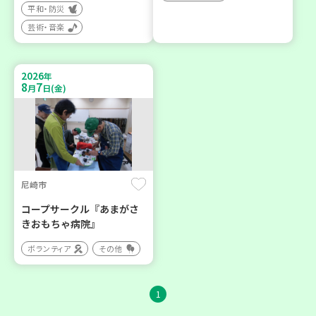
平和・防災
芸術・音楽
2026
年
8
7
月
日(金)
尼崎市
コープサークル『あまがさ
きおもちゃ病院』
ボランティア
その他
1