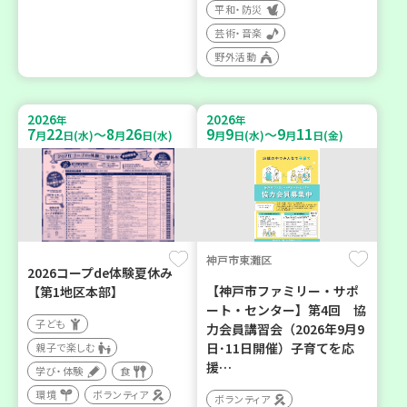
平和・防災
芸術・音楽
野外活動
2026
2026
年
年
7
22
8
26
9
9
9
11
～
～
月
日(水)
月
日(水)
月
日(水)
月
日(金)
神戸市東灘区
2026コープde体験夏休み
【神戸市ファミリー・サポ
【第1地区本部】
ート・センター】第4回 協
子ども
力会員講習会（2026年9月9
日･11日開催）子育てを応
親子で楽しむ
援…
学び・体験
食
環境
ボランティア
ボランティア