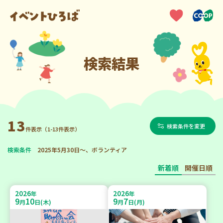
検索結果
13
検索条件を変更
件表示（1-13件表示）
検索条件
2025年5月30日～、ボランティア
新着順
開催日順
2026
2026
年
年
9
10
9
7
月
日(木)
月
日(月)