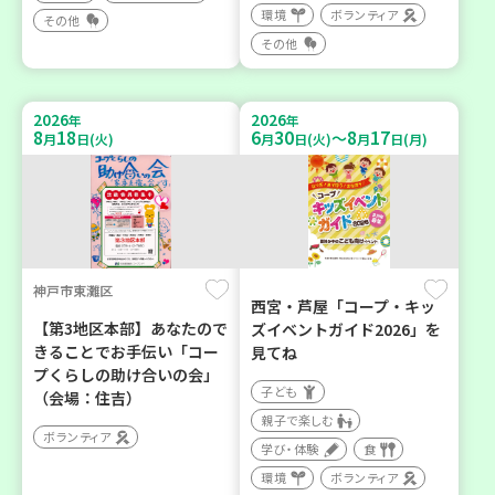
環境
ボランティア
その他
その他
2026
2026
年
年
8
18
6
30
8
17
～
月
日(火)
月
日(火)
月
日(月)
神戸市東灘区
西宮・芦屋「コープ・キッ
【第3地区本部】あなたので
ズイベントガイド2026」を
きることでお手伝い「コー
見てね
プくらしの助け合いの会」
子ども
（会場：住吉）
親子で楽しむ
ボランティア
学び・体験
食
環境
ボランティア