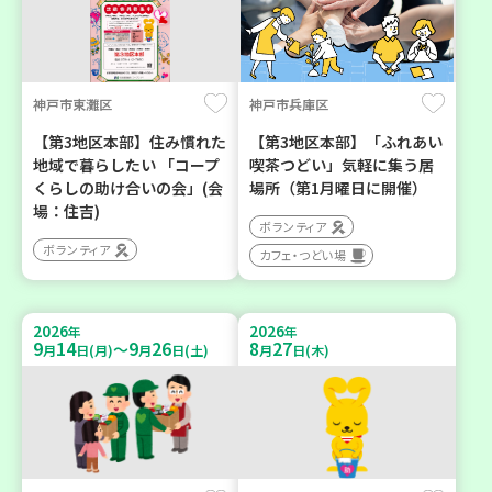
神戸市東灘区
神戸市兵庫区
【第3地区本部】住み慣れた
【第3地区本部】「ふれあい
地域で暮らしたい 「コープ
喫茶つどい」気軽に集う居
くらしの助け合いの会」(会
場所（第1月曜日に開催）
場：住吉)
ボランティア
ボランティア
カフェ・つどい場
2026
2026
年
年
9
14
9
26
8
27
～
月
日(月)
月
日(土)
月
日(木)