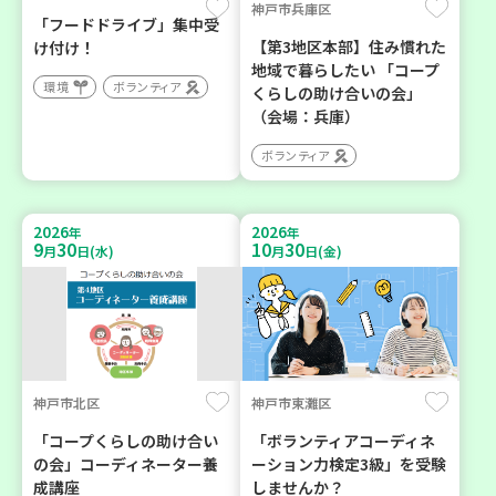
神戸市兵庫区
「フードドライブ」集中受
【第3地区本部】住み慣れた
け付け！
地域で暮らしたい 「コープ
環境
ボランティア
くらしの助け合いの会」
（会場：兵庫）
ボランティア
2026
2026
年
年
9
30
10
30
月
日(水)
月
日(金)
神戸市北区
神戸市東灘区
「コープくらしの助け合い
「ボランティアコーディネ
の会」コーディネーター養
ーション力検定3級」を受験
成講座
しませんか？