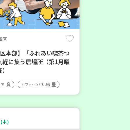
庫区
地区本部】「ふれあい喫茶つ
気軽に集う居場所（第1月曜
催）
ィア
カフェ・つどい場
(木)