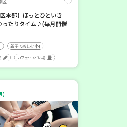
庫区
地区本部】ほっとひといき
ゆったりタイム♪(毎月開催
親子で楽しむ
験
カフェ・つどい場
月)