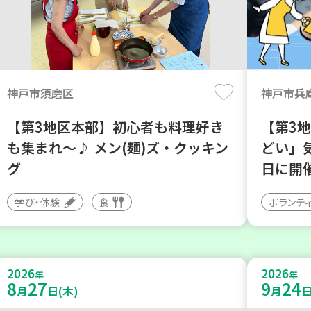
神戸市須磨区
神戸市兵
【第3地区本部】初心者も料理好き
【第3
も集まれ～♪ メン(麺)ズ・クッキン
どい」
グ
日に開
学び・体験
食
ボランテ
2026
2026
年
年
8
27
9
24
月
日(木)
月
日