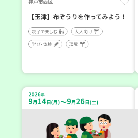
神戸市西区
【玉津】布ぞうりを作ってみよう！
親子で楽しむ
大人向け
学び・体験
環境
2026
年
9
14
9
26
～
月
日(月)
月
日(土)