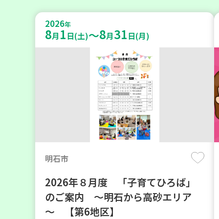
2026
年
8
1
8
31
～
月
日(土)
月
日(月)
明石市
2026年８月度 「子育てひろば」
のご案内 ～明石から高砂エリア
～ 【第6地区】