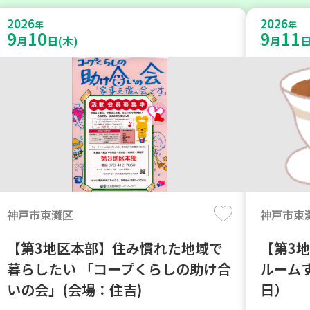
2026
2026
年
年
9
10
9
11
月
日(木)
月
日
神戸市東灘区
神戸市東
【第3地区本部】住み慣れた地域で
【第3
暮らしたい 「コープくらしの助け合
ルーム
いの会」(会場：住吉)
日）