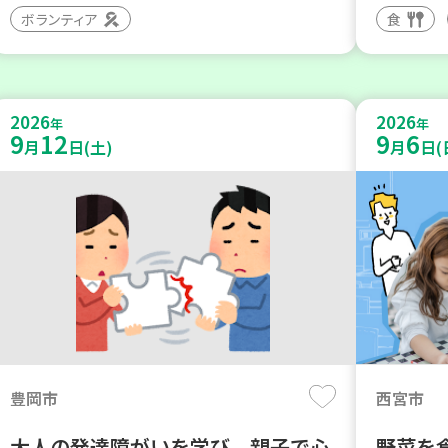
ボランティア
食
2026
2026
年
年
9
12
9
6
月
日(土)
月
日(
豊岡市
西宮市
大人の発達障がいを学び、親子で心
野菜を