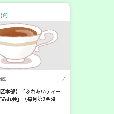
(金)
灘区
地区本部】「ふれあいティー
すみれ会」（毎月第2金曜