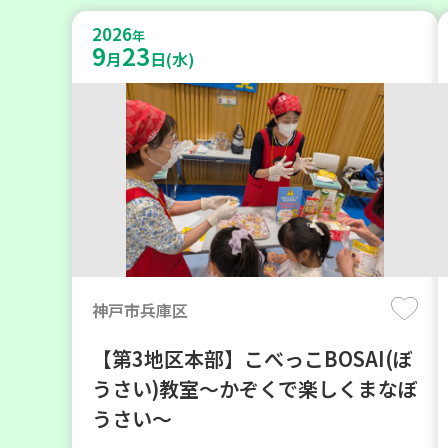
2026
年
9
23
月
日(水)
神戸市兵庫区
【第3地区本部】こべっこBOSAI(ぼ
うさい)教室～かぞくで楽しくまなぼ
うさい～