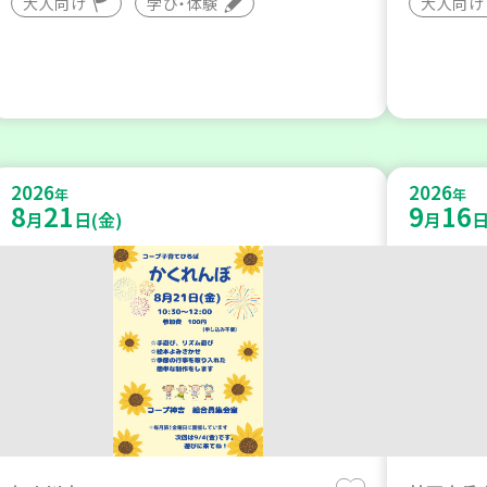
大人向け
学び・体験
大人向け
2026
2026
年
年
8
21
9
16
月
日(金)
月
日