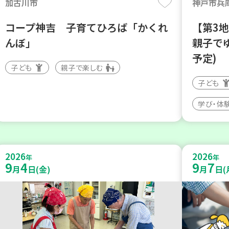
加古川市
神戸市兵
コープ神吉 子育てひろば「かくれ
【第3
んぼ」
親子で
予定)
子ども
親子で楽しむ
子ども
学び・体
2026
2026
年
年
9
4
9
7
月
日(金)
月
日(