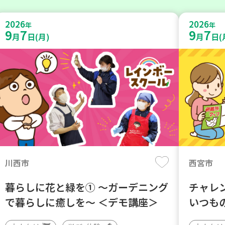
2026
2026
年
年
9
7
9
7
月
日(月)
月
日(
川西市
西宮市
暮らしに花と緑を① ～ガーデニング
チャレ
で暮らしに癒しを～ ＜デモ講座＞
いつも