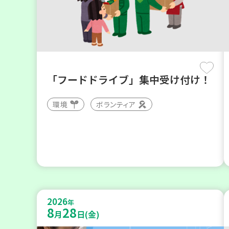
「フードドライブ」集中受け付け！
環境
ボランティア
2026
年
8
28
月
日(金)