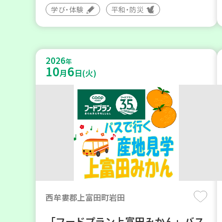
学び・体験
平和・防災
2026
年
10
6
月
日(火)
西牟婁郡上富田町岩田
「フードプラン上富田みかん」バス