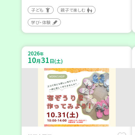
子ども
親子で楽しむ
学び・体験
2026
年
10
31
月
日(土)