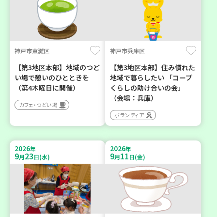
神戸市東灘区
神戸市兵庫区
【第3地区本部】地域のつど
【第3地区本部】住み慣れた
い場で憩いのひとときを
地域で暮らしたい 「コープ
（第4木曜日に開催）
くらしの助け合いの会」
（会場：兵庫）
カフェ・つどい場
ボランティア
2026
2026
年
年
9
23
9
11
月
日(水)
月
日(金)