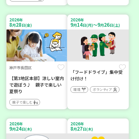
2026
2026
年
年
8
28
9
14
9
26
～
月
日(金)
月
日(月)
月
日(土)
神戸市長田区
「フードドライブ」集中受
【第3地区本部】涼しい室内
け付け！
で遊ぼう♪ 親子で楽しい
環境
ボランティア
夏祭り
親子で楽しむ
2026
2026
年
年
9
24
8
27
月
日(木)
月
日(木)