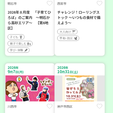
明石市
西宮市
2026年８月度 「子育てひ
チャレンジ！ローリングス
ろば」のご案内 ～明石か
トック ～いつもの食材で備
ら高砂エリア～ 【第6地
えよう～
区】
大人向け
子ども
平和・防災
親子で楽しむ
学び・体験
2026
2026
年
年
9
7
10
31
月
日(月)
月
日(土)
川西市
神戸市西区