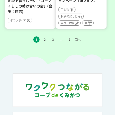
地域で暮らしたい 「コープ
ャンペーン【第２地区】
くらしの助け合いの会」(会
子ども
場：住吉)
親子で楽しむ
ボランティア
学び・体験
食
1
2
3
7
次へ
…