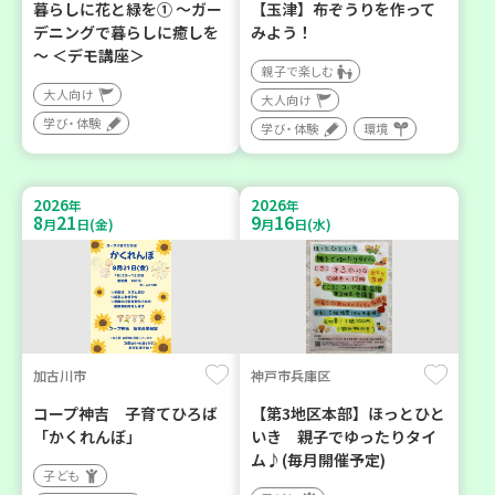
暮らしに花と緑を① ～ガー
【玉津】布ぞうりを作って
デニングで暮らしに癒しを
みよう！
～ ＜デモ講座＞
親子で楽しむ
大人向け
大人向け
学び・体験
学び・体験
環境
2026
2026
年
年
8
21
9
16
月
日(金)
月
日(水)
加古川市
神戸市兵庫区
コープ神吉 子育てひろば
【第3地区本部】ほっとひと
「かくれんぼ」
いき 親子でゆったりタイ
ム♪(毎月開催予定)
子ども