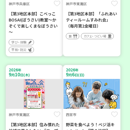
神戸市兵庫区
神戸市東灘区
【第3地区本部】こべっこ
【第3地区本部】「ふれあい
BOSAI(ぼうさい)教室～か
ティールームすみれ会」
ぞくで楽しくまなぼうさい
（毎月第2金曜日）
～
食
カフェ・つどい場
学び・体験
平和・防災
2026
2026
年
年
9
10
9
6
月
日(木)
月
日(日)
神戸市東灘区
西宮市
【第3地区本部】住み慣れた
野菜を食べよう！ベジ活キ