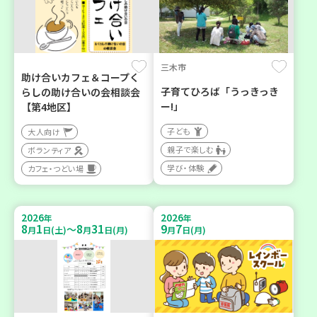
三木市
助け合いカフェ＆コープく
子育てひろば「うっきっき
らしの助け合いの会相談会
ー!」
【第4地区】
子ども
大人向け
親子で楽しむ
ボランティア
学び・体験
カフェ・つどい場
2026
2026
年
年
8
1
8
31
9
7
～
月
日(土)
月
日(月)
月
日(月)