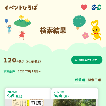
検索結果
120
検索条件を変更
件表示（1-18件表示）
検索条件
2025年5月18日～
新着順
開催日順
2026
2026
年
年
9
5
9
4
月
日(土)
月
日(金)