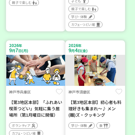
子ども
親子で楽しむ
親子で楽しむ
学び・体験
カフェ・つどい場
2026
2026
年
年
9
7
9
4
月
日(月)
月
日(金)
神戸市兵庫区
神戸市須磨区
【第3地区本部】「ふれあい
【第3地区本部】初心者も料
喫茶つどい」気軽に集う居
理好きも集まれ～♪ メン
場所（第1月曜日に開催）
(麺)ズ・クッキング
ボランティア
学び・体験
食
カフェ・つどい場