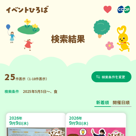
検索結果
25
検索条件を変更
件表示（1-18件表示）
検索条件
2025年5月5日～、食
新着順
開催日順
2026
2026
年
年
9
9
9
9
月
日(水)
月
日(水)