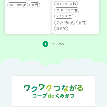
親子で楽しむ
学び・体験
食
中・高・大学生
大人向け
学び・体験
食
環境
1
2
次へ