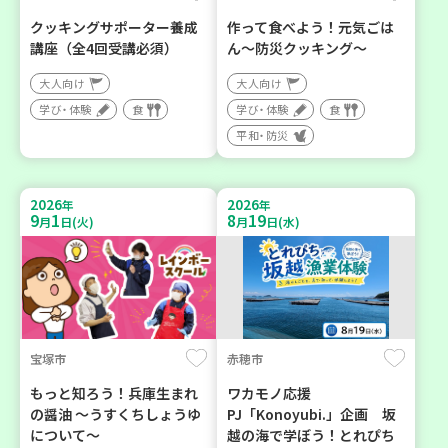
クッキングサポーター養成
作って食べよう！元気ごは
講座（全4回受講必須）
ん～防災クッキング～
大人向け
大人向け
学び・体験
食
学び・体験
食
平和・防災
2026
2026
年
年
9
1
8
19
月
日(火)
月
日(水)
宝塚市
赤穂市
もっと知ろう！兵庫生まれ
ワカモノ応援
の醤油 ～うすくちしょうゆ
PJ「Konoyubi.」企画 坂
について～
越の海で学ぼう！とれぴち