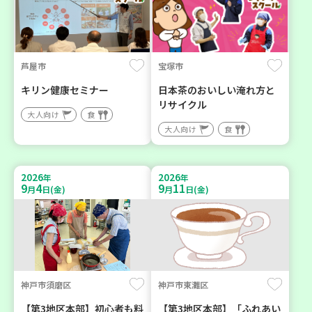
芦屋市
宝塚市
キリン健康セミナー
日本茶のおいしい淹れ方と
リサイクル
大人向け
食
大人向け
食
2026
2026
年
年
9
4
9
11
月
日(金)
月
日(金)
神戸市須磨区
神戸市東灘区
【第3地区本部】初心者も料
【第3地区本部】「ふれあい