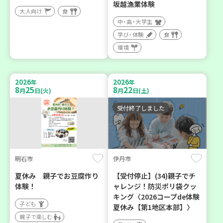
坂越漁業体験
大人向け
食
中・高・大学生
学び・体験
食
環境
2026
2026
年
年
8
25
8
22
月
日(火)
月
日(土)
受付終了しました
明石市
伊丹市
夏休み 親子でお豆腐作り
【受付停止】(34)親子でチ
体験！
ャレンジ！防災ポリ袋クッ
キング〈2026コープde体験
子ども
夏休み【第1地区本部】〉
親子で楽しむ