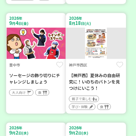
2026
2026
年
年
9
4
8
18
月
日(金)
月
日(火)
豊中市
神戸市西区
ソーセージの飾り切りにチ
【神戸西】夏休みの自由研
ャレンジしましょう
究に！いのちのバトンを見
つけにいこう！
大人向け
食
親子で楽しむ
学び・体験
食
2026
2026
年
年
9
2
9
2
月
日(水)
月
日(水)