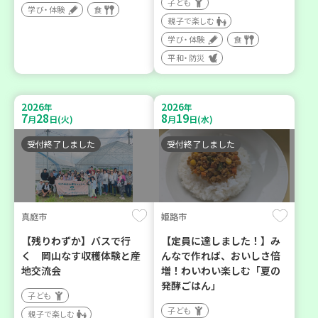
子ども
学び・体験
食
親子で楽しむ
学び・体験
食
平和・防災
2026
2026
年
年
7
28
8
19
月
日(火)
月
日(水)
受付終了しました
受付終了しました
真庭市
姫路市
【残りわずか】バスで行
【定員に達しました！】み
く 岡山なす収穫体験と産
んなで作れば、おいしさ倍
地交流会
増！わいわい楽しむ「夏の
発酵ごはん」
子ども
子ども
親子で楽しむ