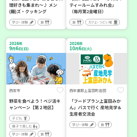
理好きも集まれ～♪ メン
ティールームすみれ会」
(麺)ズ・クッキング
（毎月第2金曜日）
学び・体験
食
食
カフェ・つどい場
2026
2026
年
年
9
6
10
6
月
日(日)
月
日(火)
西宮市
西牟婁郡上富田町岩田
野菜を食べよう！ベジ活キ
「フードプラン上富田みか
ャンペーン【第２地区】
ん」バスで行く 産地見学＆
生産者交流会
子ども
学び・体験
食
親子で楽しむ
学び・体験
食