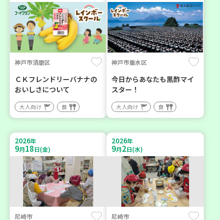
神戸市須磨区
神戸市垂水区
ＣＫフレンドリーバナナの
今日からあなたも黒酢マイ
おいしさについて
スター！
大人向け
食
大人向け
食
2026
2026
年
年
9
18
9
2
月
日(金)
月
日(水)
尼崎市
尼崎市