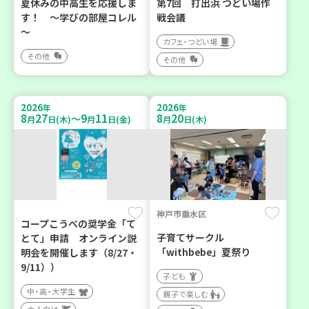
夏休みの中高生を応援しま
第7回 打出浜 つどい場作
す！ ～学びの部屋コレル
戦会議
～
カフェ・つどい場
その他
その他
2026
2026
年
年
8
27
9
11
8
20
～
月
日(木)
月
日(金)
月
日(木)
神戸市垂水区
コープこうべの奨学金「て
子育てサークル
とて」申請 オンライン説
「withbebe」夏祭り
明会を開催します（8/27・
9/11））
子ども
中・高・大学生
親子で楽しむ