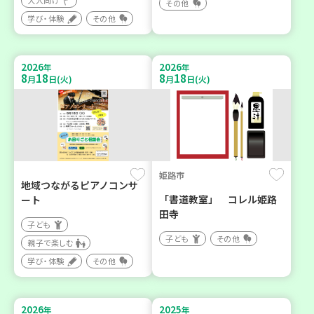
大人向け
その他
学び・体験
その他
2026
2026
年
年
8
18
8
18
月
日(火)
月
日(火)
姫路市
地域つながるピアノコンサ
「書道教室」 コレル姫路
ート
田寺
子ども
子ども
その他
親子で楽しむ
学び・体験
その他
2026
2025
年
年