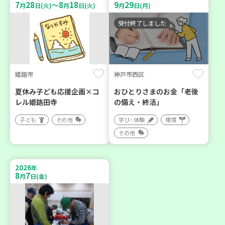
7
28
8
18
9
29
～
月
日(火)
月
日(火)
月
日(月)
受付終了しました
姫路市
神戸市西区
夏休み子ども応援企画×コ
おひとりさまのお金「老後
レル姫路田寺
の備え・終活」
子ども
その他
学び・体験
環境
その他
2026
年
8
7
月
日(金)