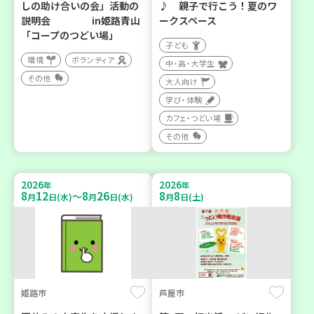
しの助け合いの会」活動の
♪ 親子で行こう！夏のワ
説明会 in姫路青山
ークスペース
「コープのつどい場」
子ども
環境
ボランティア
中・高・大学生
その他
大人向け
学び・体験
カフェ・つどい場
その他
2026
2026
年
年
8
12
8
26
8
8
～
月
日(水)
月
日(水)
月
日(土)
姫路市
芦屋市