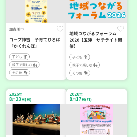
加古川市
地域つながるフォーラム
コープ神吉 子育てひろば
2026【玉津 サテライト開
「かくれんぼ」
催】
子ども
子ども
親子で楽しむ
親子で楽しむ
その他
その他
2026
2026
年
年
8
23
8
17
月
日(日)
月
日(月)