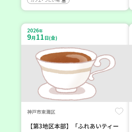
2026
年
9
11
月
日(金)
神戸市東灘区
【第3地区本部】「ふれあいティー