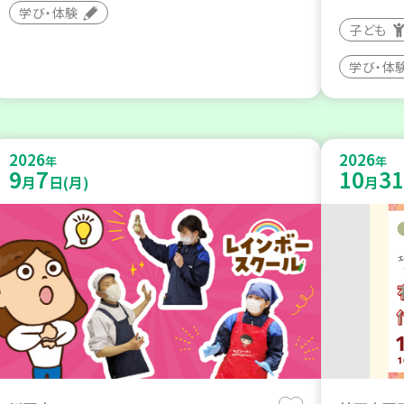
学び・体験
子ども
学び・体
2026
2026
年
年
9
7
10
31
月
日(月)
月