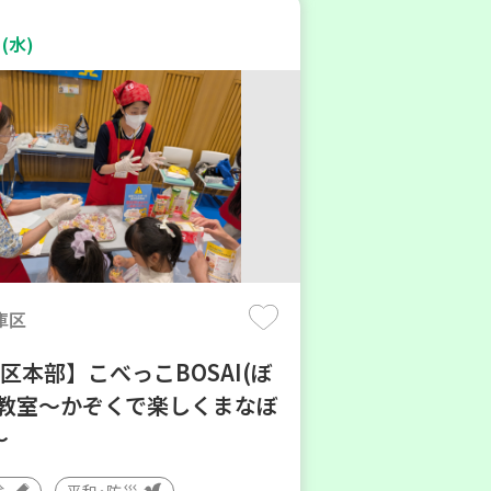
(水)
庫区
区本部】こべっこBOSAI(ぼ
)教室～かぞくで楽しくまなぼ
～
験
平和・防災