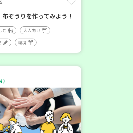
区
】布ぞうりを作ってみよう！
しむ
大人向け
験
環境
月)