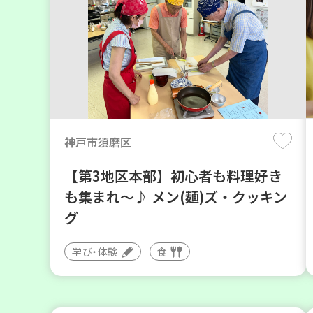
神戸市須磨区
【第3地区本部】初心者も料理好き
も集まれ～♪ メン(麺)ズ・クッキン
グ
学び・体験
食