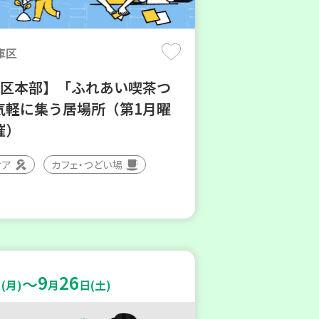
庫区
地区本部】「ふれあい喫茶つ
気軽に集う居場所（第1月曜
催）
ィア
カフェ・つどい場
9
26
～
(月)
月
日(土)