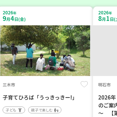
2026
2026
年
年
9
4
8
1
月
日(金)
月
日(
三木市
明石市
子育てひろば「うっきっきー!」
202
のご案
子ども
親子で楽しむ
～ 【