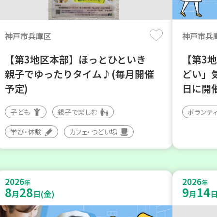
神戸市兵庫区
神戸市兵
【第3地区本部】ほっとひといき
【第3
親子でゆったりタイム♪(毎月開催
どい」
予定)
日に開
子ども
親子で楽しむ
ボランテ
学び・体験
カフェ・つどい場
2026
2026
年
年
8
28
9
14
月
日(金)
月
日