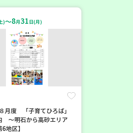
8
31
～
土)
月
日(月)
6年８月度 「子育てひろば」
内 ～明石から高砂エリア
第6地区】