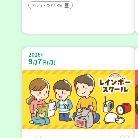
カフェ・つどい場
2026
年
9
7
月
日(月)