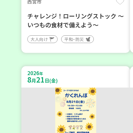
西宮市
チャレンジ！ローリングストック ～
いつもの食材で備えよう～
大人向け
平和・防災
2026
年
8
21
月
日(金)