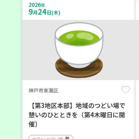
2026
年
9
24
月
日(木)
神戸市東灘区
【第3地区本部】地域のつどい場で
憩いのひとときを（第4木曜日に開
催）
カフェ・つどい場