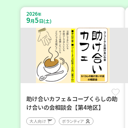
2026
年
9
5
月
日(土)
助け合いカフェ＆コープくらしの助
け合いの会相談会【第4地区】
大人向け
ボランティア