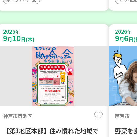
2026
2026
年
年
9
10
9
6
月
日(木)
月
日(
神戸市東灘区
西宮市
【第3地区本部】住み慣れた地域で
野菜を