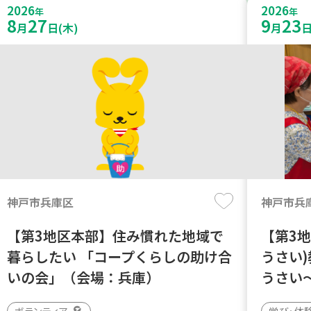
2026
2026
年
年
8
27
9
23
月
日(木)
月
日
神戸市兵庫区
神戸市兵
【第3地区本部】住み慣れた地域で
【第3地
暮らしたい 「コープくらしの助け合
うさい
いの会」（会場：兵庫）
うさい
ボランティア
学び・体