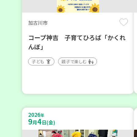
加古川市
コープ神吉 子育てひろば「かくれ
んぼ」
子ども
親子で楽しむ
2026
年
9
4
月
日(金)