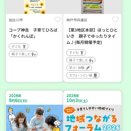
加古川市
神戸市兵庫区
コープ神吉 子育てひろば
【第3地区本部】ほっとひと
「かくれんぼ」
いき 親子でゆったりタイ
ム♪(毎月開催予定)
子ども
子ども
親子で楽しむ
親子で楽しむ
学び・体験
カフェ・つどい場
2026
2026
年
年
9
6
10
3
月
日(日)
月
日(土)