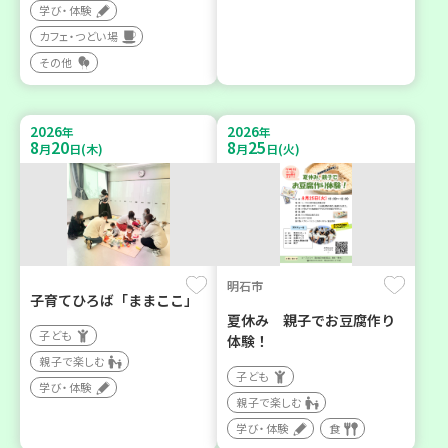
学び・体験
カフェ・つどい場
その他
2026
2026
年
年
8
20
8
25
月
日(木)
月
日(火)
明石市
子育てひろば「ままここ」
夏休み 親子でお豆腐作り
子ども
体験！
親子で楽しむ
子ども
学び・体験
親子で楽しむ
学び・体験
食