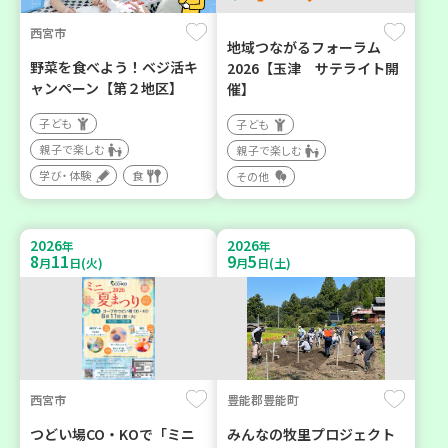
西宮市
地域つながるフォーラム
野菜を食べよう！ベジ活キ
2026【玉津 サテライト開
ャンペーン【第２地区】
催】
子ども
子ども
親子で楽しむ
親子で楽しむ
学び・体験
食
その他
2026
2026
年
年
8
11
9
5
月
日(火)
月
日(土)
西宮市
豊能郡豊能町
つどい場CO・KOで「ミニ
みんなの牧里プロジェクト