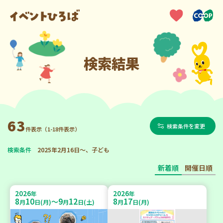
検索結果
63
検索条件を変更
件表示（1-18件表示）
検索条件
2025年2月16日～、子ども
新着順
開催日順
2026
2026
年
年
8
10
9
12
8
17
～
月
日(月)
月
日(土)
月
日(月)