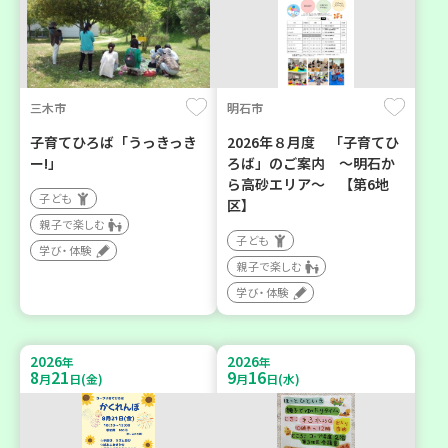
三木市
明石市
子育てひろば「うっきっき
2026年８月度 「子育てひ
ー!」
ろば」のご案内 ～明石か
ら高砂エリア～ 【第6地
子ども
区】
親子で楽しむ
子ども
学び・体験
親子で楽しむ
学び・体験
2026
2026
年
年
8
21
9
16
月
日(金)
月
日(水)