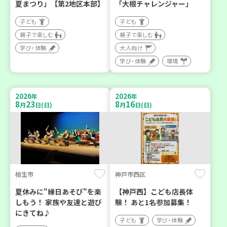
夏まつり」【第2地区本部】
「大根チャレンジャー」
子ども
子ども
親子で楽しむ
親子で楽しむ
学び・体験
大人向け
学び・体験
環境
2026
2026
年
年
8
23
8
16
月
日(日)
月
日(日)
相生市
神戸市西区
夏休みに"縁日あそび"を楽
【神戸西】こども店長体
しもう！ 家族や友達と遊び
験！ あと1名参加募集！
にきてね♪
子ども
学び・体験