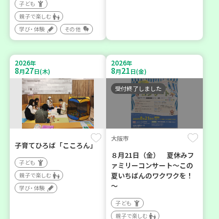
子ども
親子で楽しむ
学び・体験
その他
2026
2026
年
年
8
27
8
21
月
日(木)
月
日(金)
受付終了しました
大阪市
子育てひろば「こころん」
８月21日（金） 夏休みフ
子ども
ァミリーコンサート～この
夏いちばんのワクワクを！
親子で楽しむ
～
学び・体験
子ども
親子で楽しむ