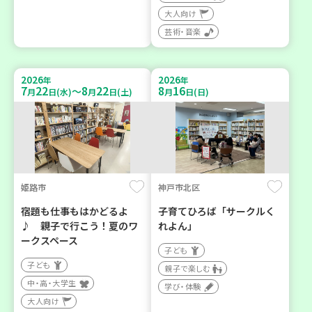
大人向け
芸術・音楽
2026
2026
年
年
7
22
8
22
8
16
～
月
日(水)
月
日(土)
月
日(日)
姫路市
神戸市北区
宿題も仕事もはかどるよ
子育てひろば「サークルく
♪ 親子で行こう！夏のワ
れよん」
ークスペース
子ども
子ども
親子で楽しむ
中・高・大学生
学び・体験
大人向け