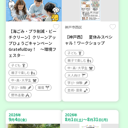
神戸市西区
【海ごみ・プラ削減・ビー
【神戸西】 夏休みスペシ
チクリーン】クリーンアッ
ャル！ワークショップ
プひょうごキャンペーン
GratefulDay！ ～環境フ
子ども
ェスタ…
親子で楽しむ
子ども
中・高・大学生
親子で楽しむ
大人向け
中・高・大学生
学び・体験
学び・体験
環境
芸術・音楽
野外活動
2026
2026
年
年
9
4
8
1
8
31
～
月
日(金)
月
日(土)
月
日(月)