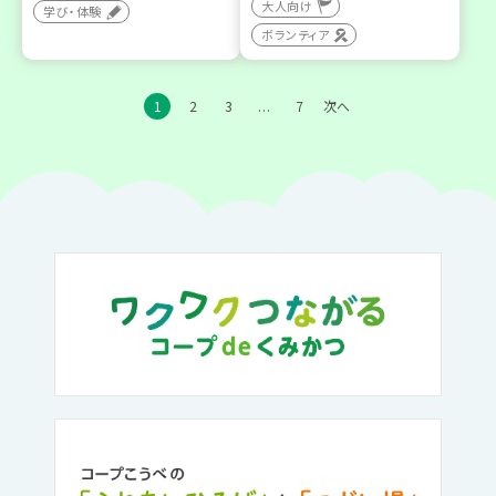
大人向け
学び・体験
ボランティア
1
2
3
7
次へ
…