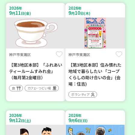
2026
2026
年
年
9
11
9
10
月
日(金)
月
日(木)
神戸市東灘区
神戸市東灘区
【第3地区本部】「ふれあい
【第3地区本部】住み慣れた
ティールームすみれ会」
地域で暮らしたい 「コープ
（毎月第2金曜日）
くらしの助け合いの会」(会
場：住吉)
食
カフェ・つどい場
ボランティア
2026
2026
年
年
9
12
9
6
月
日(土)
月
日(日)