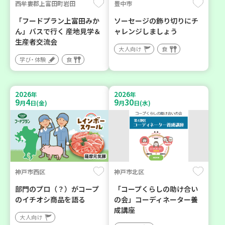
西牟婁郡上富田町岩田
豊中市
「フードプラン上富田みか
ソーセージの飾り切りにチ
ん」バスで行く 産地見学＆
ャレンジしましょう
生産者交流会
大人向け
食
学び・体験
食
2026
2026
年
年
9
4
9
30
月
日(金)
月
日(水)
神戸市西区
神戸市北区
部門のプロ（？）がコープ
「コープくらしの助け合い
のイチオシ商品を語る
の会」コーディネーター養
成講座
大人向け