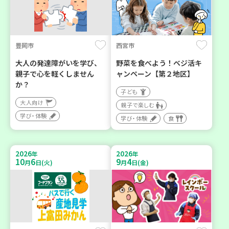
豊岡市
西宮市
大人の発達障がいを学び、
野菜を食べよう！ベジ活キ
親子で心を軽くしません
ャンペーン【第２地区】
か？
子ども
大人向け
親子で楽しむ
学び・体験
学び・体験
食
2026
2026
年
年
10
6
9
4
月
日(火)
月
日(金)