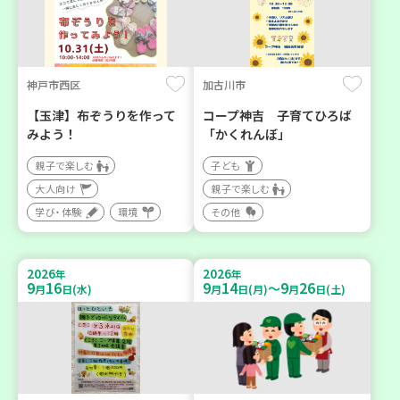
神戸市西区
加古川市
【玉津】布ぞうりを作って
コープ神吉 子育てひろば
みよう！
「かくれんぼ」
親子で楽しむ
子ども
大人向け
親子で楽しむ
学び・体験
環境
その他
2026
2026
年
年
9
16
9
14
9
26
～
月
日(水)
月
日(月)
月
日(土)