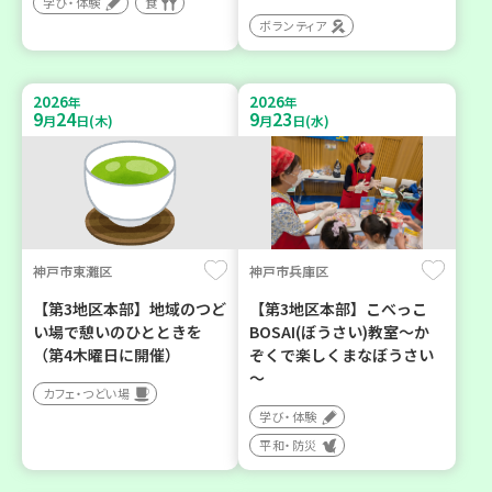
学び・体験
食
ボランティア
2026
2026
年
年
9
24
9
23
月
日(木)
月
日(水)
神戸市東灘区
神戸市兵庫区
【第3地区本部】地域のつど
【第3地区本部】こべっこ
い場で憩いのひとときを
BOSAI(ぼうさい)教室～か
（第4木曜日に開催）
ぞくで楽しくまなぼうさい
～
カフェ・つどい場
学び・体験
平和・防災