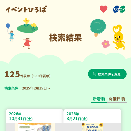
検索結果
125
検索条件を変更
件表示（1-18件表示）
検索条件
2025年2月15日～
新着順
開催日順
2026
2026
年
年
10
31
8
21
月
日(土)
月
日(金)