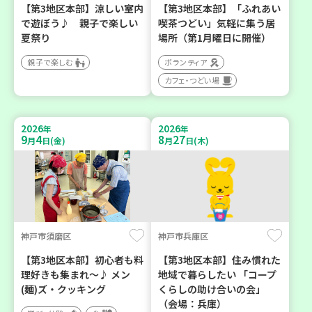
【第3地区本部】涼しい室内
【第3地区本部】「ふれあい
で遊ぼう♪ 親子で楽しい
喫茶つどい」気軽に集う居
夏祭り
場所（第1月曜日に開催）
親子で楽しむ
ボランティア
カフェ・つどい場
2026
2026
年
年
9
4
8
27
月
日(金)
月
日(木)
神戸市須磨区
神戸市兵庫区
【第3地区本部】初心者も料
【第3地区本部】住み慣れた
理好きも集まれ～♪ メン
地域で暮らしたい 「コープ
(麺)ズ・クッキング
くらしの助け合いの会」
（会場：兵庫）