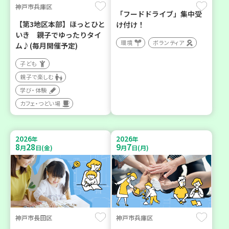
神戸市兵庫区
「フードドライブ」集中受
【第3地区本部】ほっとひと
け付け！
いき 親子でゆったりタイ
環境
ボランティア
ム♪(毎月開催予定)
子ども
親子で楽しむ
学び・体験
カフェ・つどい場
2026
2026
年
年
8
28
9
7
月
日(金)
月
日(月)
神戸市長田区
神戸市兵庫区