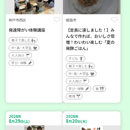
神戸市西区
姫路市
発達障がい体験講座
【定員に達しました！】み
んなで作れば、おいしさ倍
親子で楽しむ
増！わいわい楽しむ「夏の
中・高・大学生
発酵ごはん」
大人向け
子ども
学び・体験
親子で楽しむ
中・高・大学生
大人向け
学び・体験
食
環境
2026
2026
年
年
8
29
8
20
月
日(土)
月
日(木)