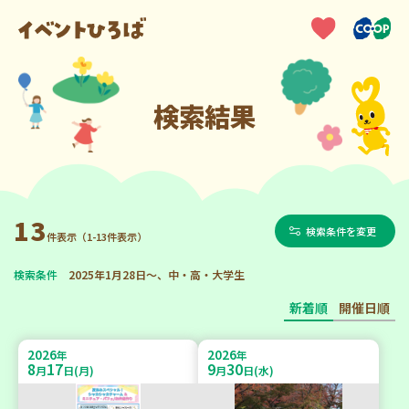
検索結果
13
検索条件を変更
件表示（1-13件表示）
検索条件
2025年1月28日～、中・高・大学生
新着順
開催日順
2026
2026
年
年
8
17
9
30
月
日(月)
月
日(水)