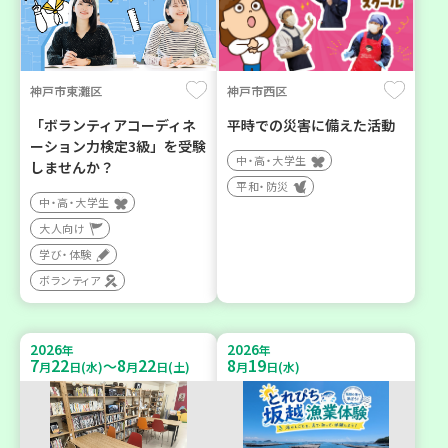
神戸市東灘区
神戸市西区
「ボランティアコーディネ
平時での災害に備えた活動
ーション力検定3級」を受験
中・高・大学生
しませんか？
平和・防災
中・高・大学生
大人向け
学び・体験
ボランティア
2026
2026
年
年
7
22
8
22
8
19
～
月
日(水)
月
日(土)
月
日(水)