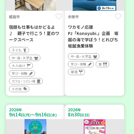
姫路市
赤穂市
宿題も仕事もはかどるよ
ワカモノ応援
♪ 親子で行こう！夏のワ
PJ「Konoyubi.」企画 坂
ークスペース
越の海で学ぼう！とれぴち
坂越漁業体験
子ども
中・高・大学生
中・高・大学生
学び・体験
食
大人向け
環境
学び・体験
カフェ・つどい場
その他
2026
2026
年
年
9
14
9
16
8
30
～
月
日(月)
月
日(水)
月
日(日)