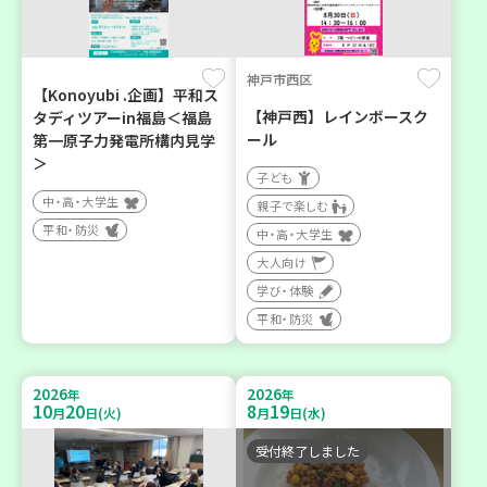
神戸市西区
【Konoyubi .企画】平和ス
【神戸西】レインボースク
タディツアーin福島＜福島
ール
第一原子力発電所構内見学
＞
子ども
中・高・大学生
親子で楽しむ
平和・防災
中・高・大学生
大人向け
学び・体験
平和・防災
2026
2026
年
年
10
20
8
19
月
日(火)
月
日(水)
受付終了しました