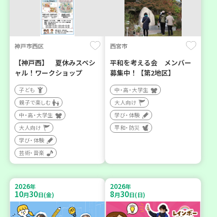
神戸市西区
西宮市
【神戸西】 夏休みスペシ
平和を考える会 メンバー
ャル！ワークショップ
募集中！【第2地区】
子ども
中・高・大学生
親子で楽しむ
大人向け
中・高・大学生
学び・体験
大人向け
平和・防災
学び・体験
芸術・音楽
2026
2026
年
年
10
30
8
30
月
日(金)
月
日(日)