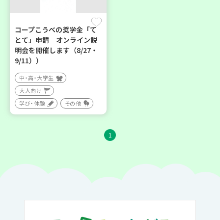
コープこうべの奨学金「て
とて」申請 オンライン説
明会を開催します（8/27・
9/11））
中・高・大学生
大人向け
学び・体験
その他
1