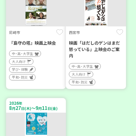
尼崎市
西宮市
『島守の塔』映画上映会
映画「はだしのゲンはまだ
怒っている」上映会のご案
中・高・大学生
内
大人向け
中・高・大学生
学び・体験
大人向け
平和・防災
平和・防災
2026
年
8
27
9
11
～
月
日(木)
月
日(金)