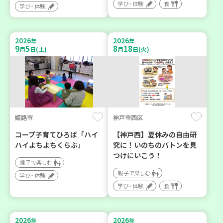
学び・体験
食
学び・体験
2026
2026
年
年
9
5
8
18
月
日(土)
月
日(火)
姫路市
神戸市西区
コープ子育てひろば「ハイ
【神戸西】夏休みの自由研
ハイよちよちくらぶ」
究に！いのちのバトンを見
つけにいこう！
親子で楽しむ
親子で楽しむ
学び・体験
学び・体験
食
2026
2026
年
年