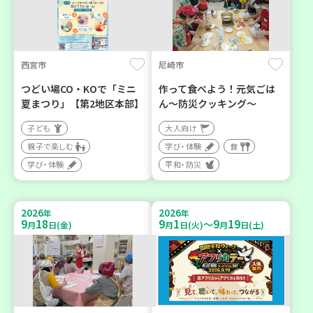
西宮市
尼崎市
つどい場CO・KOで「ミニ
作って食べよう！元気ごは
夏まつり」【第2地区本部】
ん～防災クッキング～
子ども
大人向け
親子で楽しむ
学び・体験
食
学び・体験
平和・防災
2026
2026
年
年
9
18
9
1
9
19
～
月
日(金)
月
日(火)
月
日(土)