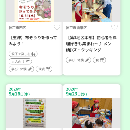
神戸市西区
神戸市須磨区
【玉津】布ぞうりを作って
【第3地区本部】初心者も料
みよう！
理好きも集まれ～♪ メン
(麺)ズ・クッキング
親子で楽しむ
学び・体験
食
大人向け
学び・体験
環境
2026
2026
年
年
9
16
9
23
月
日(水)
月
日(水)