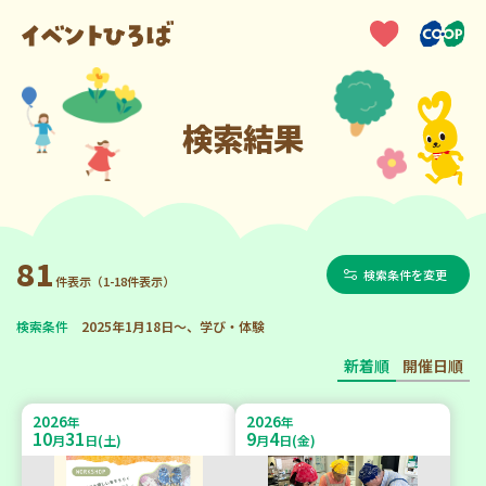
検索結果
81
検索条件を変更
件表示（1-18件表示）
検索条件
2025年1月18日～、学び・体験
新着順
開催日順
2026
2026
年
年
10
31
9
4
月
日(土)
月
日(金)