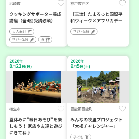
尼崎市
神戸市西区
クッキングサポーター養成
【玉津】たまろっと国際平
講座（全4回受講必須）
和ウィーク×アフリカデー
大人向け
学び・体験
学び・体験
食
2026
2026
年
年
8
23
9
5
月
日(日)
月
日(土)
相生市
豊能郡豊能町
夏休みに"縁日あそび"を楽
みんなの牧里プロジェクト
しもう！ 家族や友達と遊び
「大根チャレンジャー」
にきてね♪
子ども