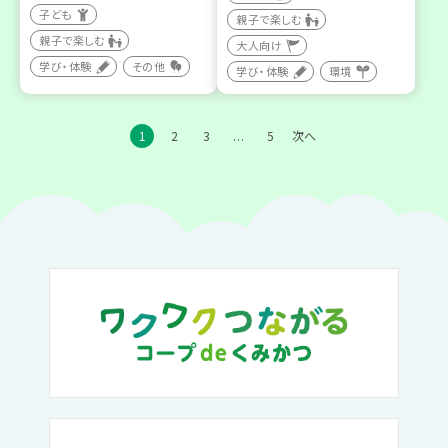
子ども
親子で楽しむ
親子で楽しむ
大人向け
学び・体験
その他
学び・体験
環境
1
2
3
5
次へ
…