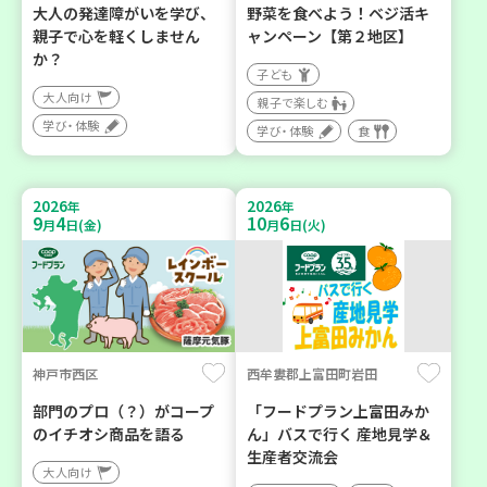
大人の発達障がいを学び、
野菜を食べよう！ベジ活キ
親子で心を軽くしません
ャンペーン【第２地区】
か？
子ども
大人向け
親子で楽しむ
学び・体験
学び・体験
食
2026
2026
年
年
9
4
10
6
月
日(金)
月
日(火)
神戸市西区
西牟婁郡上富田町岩田
部門のプロ（？）がコープ
「フードプラン上富田みか
のイチオシ商品を語る
ん」バスで行く 産地見学＆
生産者交流会
大人向け