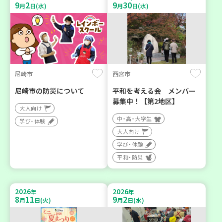
9
2
9
30
月
日(水)
月
日(水)
尼崎市
西宮市
尼崎市の防災について
平和を考える会 メンバー
募集中！【第2地区】
大人向け
中・高・大学生
学び・体験
大人向け
学び・体験
平和・防災
2026
2026
年
年
8
11
9
2
月
日(火)
月
日(水)