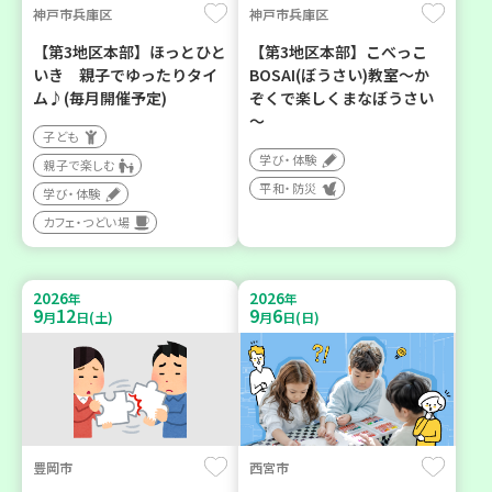
神戸市兵庫区
神戸市兵庫区
【第3地区本部】ほっとひと
【第3地区本部】こべっこ
いき 親子でゆったりタイ
BOSAI(ぼうさい)教室～か
ム♪(毎月開催予定)
ぞくで楽しくまなぼうさい
～
子ども
学び・体験
親子で楽しむ
平和・防災
学び・体験
カフェ・つどい場
2026
2026
年
年
9
12
9
6
月
日(土)
月
日(日)
豊岡市
西宮市