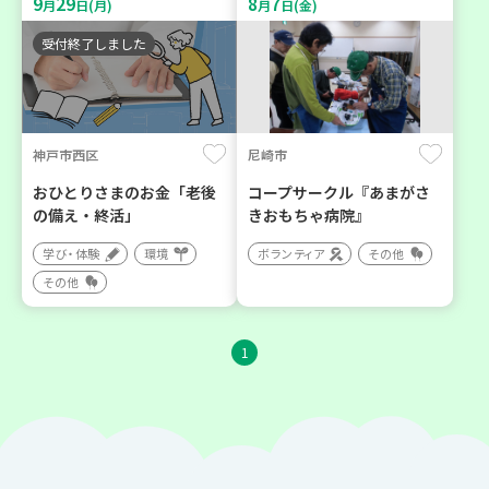
9
29
8
7
月
日(月)
月
日(金)
受付終了しました
神戸市西区
尼崎市
おひとりさまのお金「老後
コープサークル『あまがさ
の備え・終活」
きおもちゃ病院』
学び・体験
環境
ボランティア
その他
その他
1