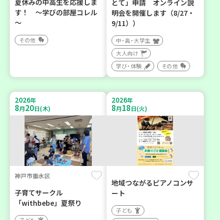
夏休みの中高生を応援しま
とて」申請 オンライン説
す！ ～学びの部屋コレル
明会を開催します（8/27・
～
9/11））
その他
中・高・大学生
大人向け
学び・体験
その他
2026
2026
年
年
8
20
8
18
月
日(木)
月
日(火)
神戸市垂水区
地域つながるピアノコンサ
子育てサークル
ート
「withbebe」夏祭り
子ども