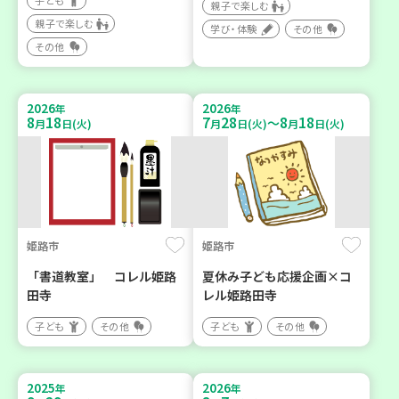
子ども
親子で楽しむ
親子で楽しむ
学び・体験
その他
その他
2026
2026
年
年
8
18
7
28
8
18
～
月
日(火)
月
日(火)
月
日(火)
姫路市
姫路市
「書道教室」 コレル姫路
夏休み子ども応援企画×コ
田寺
レル姫路田寺
子ども
その他
子ども
その他
2025
2026
年
年