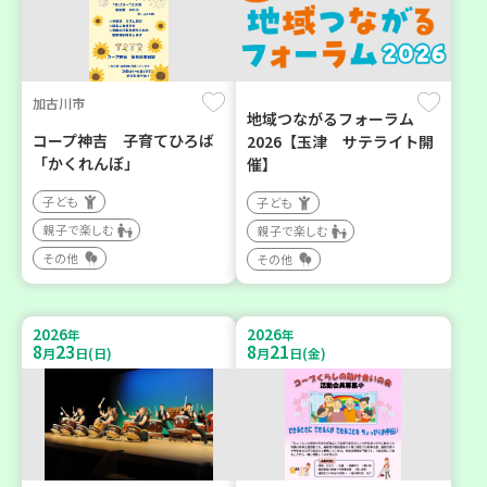
加古川市
地域つながるフォーラム
コープ神吉 子育てひろば
2026【玉津 サテライト開
「かくれんぼ」
催】
子ども
子ども
親子で楽しむ
親子で楽しむ
その他
その他
2026
2026
年
年
8
23
8
21
月
日(日)
月
日(金)