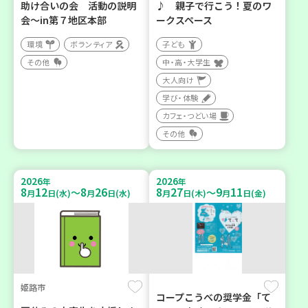
助け合いの会 活動の説明
♪ 親子で行こう！夏のワ
会～in第７地区本部
ークスペース
環境
ボランティア
子ども
その他
中・高・大学生
大人向け
学び・体験
カフェ・つどい場
その他
2026
2026
年
年
8
12
8
26
8
27
9
11
～
～
月
日(水)
月
日(水)
月
日(木)
月
日(金)
姫路市
コープこうべの奨学金「て