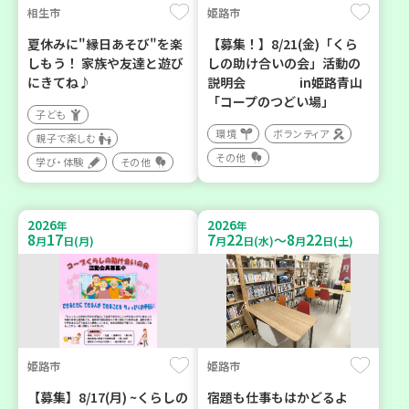
相生市
姫路市
夏休みに"縁日あそび"を楽
【募集！】8/21(金)「くら
しもう！ 家族や友達と遊び
しの助け合いの会」活動の
にきてね♪
説明会 in姫路青山
「コープのつどい場」
子ども
環境
ボランティア
親子で楽しむ
その他
学び・体験
その他
2026
2026
年
年
8
17
7
22
8
22
～
月
日(月)
月
日(水)
月
日(土)
姫路市
姫路市
【募集】8/17(月) ~くらしの
宿題も仕事もはかどるよ