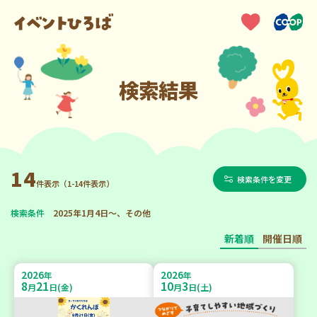
検索結果
14
検索条件を変更
件表示（1-14件表示）
検索条件
2025年1月4日～、その他
新着順
開催日順
2026
2026
年
年
8
21
10
3
月
日(金)
月
日(土)