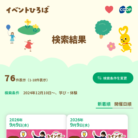
検索結果
76
検索条件を変更
件表示（1-18件表示）
検索条件
2024年12月10日～、学び・体験
新着順
開催日順
2026
2026
年
年
9
9
9
9
月
日(水)
月
日(水)