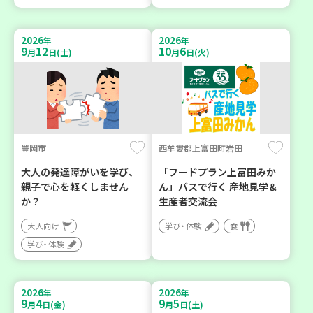
2026
2026
年
年
9
12
10
6
月
日(土)
月
日(火)
豊岡市
西牟婁郡上富田町岩田
大人の発達障がいを学び、
「フードプラン上富田みか
親子で心を軽くしません
ん」バスで行く 産地見学＆
か？
生産者交流会
大人向け
学び・体験
食
学び・体験
2026
2026
年
年
9
4
9
5
月
日(金)
月
日(土)