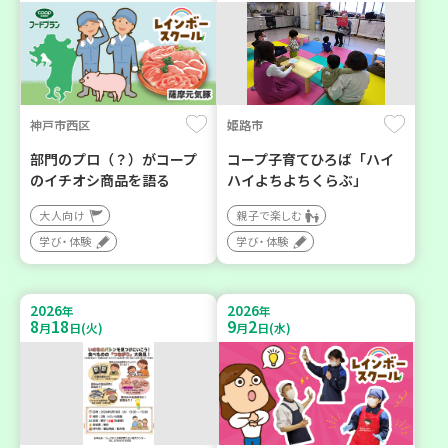
神戸市西区
姫路市
部門のプロ（？）がコープ
コープ子育てひろば「ハイ
のイチオシ商品を語る
ハイよちよちくらぶ」
大人向け
親子で楽しむ
学び・体験
学び・体験
2026
2026
年
年
8
18
9
2
月
日(火)
月
日(水)