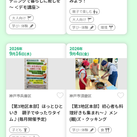
デニングで暮らしに癒しを
みよう！
～ ＜デモ講座＞
親子で楽しむ
大人向け
大人向け
学び・体験
学び・体験
環境
2026
2026
年
年
9
16
9
4
月
日(水)
月
日(金)
神戸市兵庫区
神戸市須磨区
【第3地区本部】ほっとひと
【第3地区本部】初心者も料
いき 親子でゆったりタイ
理好きも集まれ～♪ メン
ム♪(毎月開催予定)
(麺)ズ・クッキング
子ども
学び・体験
食