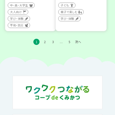
中・高・大学生
子ども
大人向け
親子で楽しむ
学び・体験
学び・体験
平和・防災
1
2
3
5
次へ
…