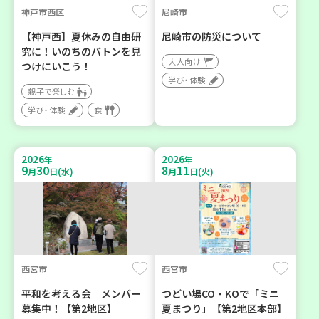
神戸市西区
尼崎市
【神戸西】夏休みの自由研
尼崎市の防災について
究に！いのちのバトンを見
大人向け
つけにいこう！
学び・体験
親子で楽しむ
学び・体験
食
2026
2026
年
年
9
30
8
11
月
日(水)
月
日(火)
西宮市
西宮市
平和を考える会 メンバー
つどい場CO・KOで「ミニ
募集中！【第2地区】
夏まつり」【第2地区本部】