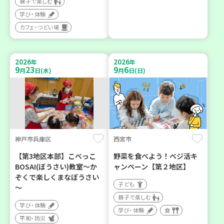
親子で楽しむ
学び・体験
カフェ・つどい場
2026
2026
年
年
9
23
9
6
月
日(水)
月
日(日)
神戸市兵庫区
西宮市
【第3地区本部】こべっこ
野菜を食べよう！ベジ活キ
BOSAI(ぼうさい)教室～か
ャンペーン【第２地区】
ぞくで楽しくまなぼうさい
子ども
～
親子で楽しむ
学び・体験
学び・体験
食
平和・防災