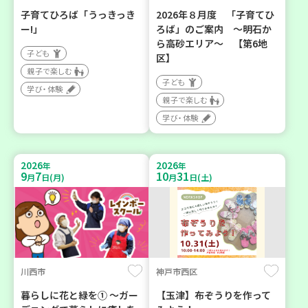
子育てひろば「うっきっき
2026年８月度 「子育てひ
ー!」
ろば」のご案内 ～明石か
ら高砂エリア～ 【第6地
子ども
区】
親子で楽しむ
子ども
学び・体験
親子で楽しむ
学び・体験
2026
2026
年
年
9
7
10
31
月
日(月)
月
日(土)
川西市
神戸市西区
暮らしに花と緑を① ～ガー
【玉津】布ぞうりを作って