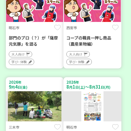
明石市
西宮市
部門のプロ（？）が「薩摩
コープの職員一押し商品
元気豚」を語る
（農産果物編）
大人向け
大人向け
学び・体験
学び・体験
2026
2026
年
年
9
4
8
1
8
31
～
月
日(金)
月
日(土)
月
日(月)
三木市
明石市