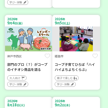
学び・体験
2026
2026
年
年
9
4
9
5
月
日(金)
月
日(土)
神戸市西区
姫路市
部門のプロ（？）がコープ
コープ子育てひろば「ハイ
のイチオシ商品を語る
ハイよちよちくらぶ」
大人向け
親子で楽しむ
学び・体験
学び・体験
2026
2026
年
年
8
18
9
2
月
日(火)
月
日(水)