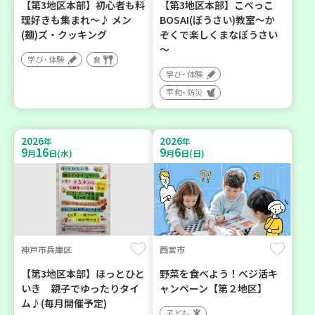
【第3地区本部】初心者も料
【第3地区本部】こべっこ
理好きも集まれ～♪ メン
BOSAI(ぼうさい)教室～か
(麺)ズ・クッキング
ぞくで楽しくまなぼうさい
～
学び・体験
食
学び・体験
平和・防災
2026
2026
年
年
9
16
9
6
月
日(水)
月
日(日)
神戸市兵庫区
西宮市
【第3地区本部】ほっとひと
野菜を食べよう！ベジ活キ
いき 親子でゆったりタイ
ャンペーン【第２地区】
ム♪(毎月開催予定)
子ども