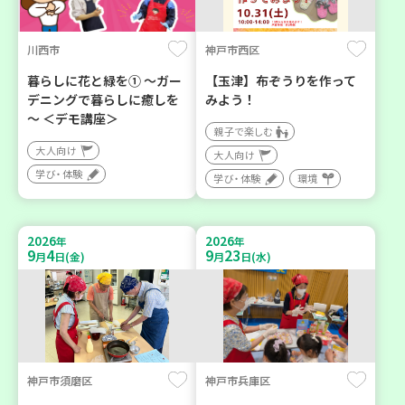
川西市
神戸市西区
暮らしに花と緑を① ～ガー
【玉津】布ぞうりを作って
デニングで暮らしに癒しを
みよう！
～ ＜デモ講座＞
親子で楽しむ
大人向け
大人向け
学び・体験
学び・体験
環境
2026
2026
年
年
9
4
9
23
月
日(金)
月
日(水)
神戸市須磨区
神戸市兵庫区