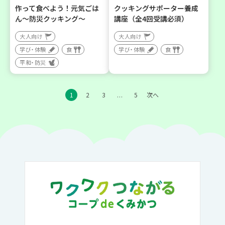
作って食べよう！元気ごは
クッキングサポーター養成
ん～防災クッキング～
講座（全4回受講必須）
大人向け
大人向け
学び・体験
食
学び・体験
食
平和・防災
1
2
3
5
次へ
…