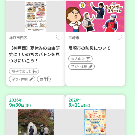
神戸市西区
尼崎市
【神戸西】夏休みの自由研
尼崎市の防災について
究に！いのちのバトンを見
大人向け
つけにいこう！
学び・体験
親子で楽しむ
学び・体験
食
2026
2026
年
年
9
30
8
11
月
日(水)
月
日(火)