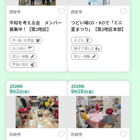
西宮市
西宮市
平和を考える会 メンバー
つどい場CO・KOで「ミニ
募集中！【第2地区】
夏まつり」【第2地区本部】
中・高・大学生
子ども
大人向け
親子で楽しむ
学び・体験
学び・体験
平和・防災
2026
2026
年
年
9
2
9
18
月
日(水)
月
日(金)
尼崎市
尼崎市