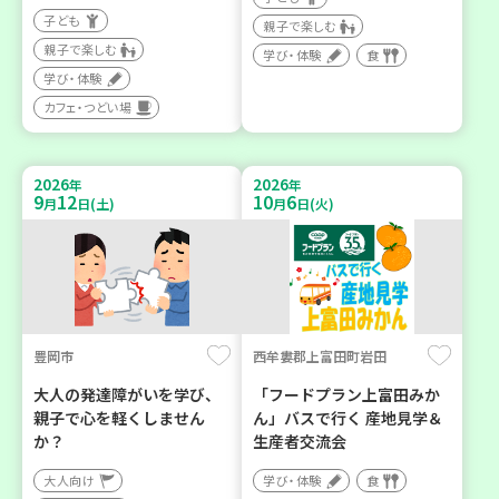
子ども
親子で楽しむ
親子で楽しむ
学び・体験
食
学び・体験
カフェ・つどい場
2026
2026
年
年
9
12
10
6
月
日(土)
月
日(火)
豊岡市
西牟婁郡上富田町岩田
大人の発達障がいを学び、
「フードプラン上富田みか
親子で心を軽くしません
ん」バスで行く 産地見学＆
か？
生産者交流会
大人向け
学び・体験
食