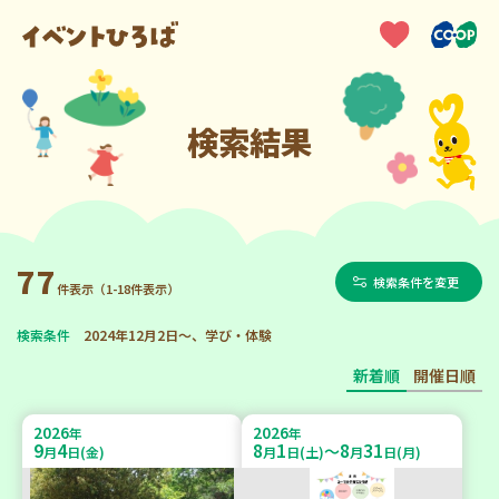
検索結果
77
検索条件を変更
件表示（1-18件表示）
検索条件
2024年12月2日～、学び・体験
新着順
開催日順
2026
2026
年
年
9
4
8
1
8
31
～
月
日(金)
月
日(土)
月
日(月)