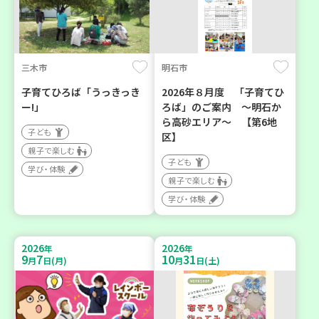
三木市
明石市
子育てひろば「うっきっき
2026年８月度 「子育てひ
ー!」
ろば」のご案内 ～明石か
ら高砂エリア～ 【第6地
子ども
区】
親子で楽しむ
子ども
学び・体験
親子で楽しむ
学び・体験
2026
2026
年
年
9
7
10
31
月
日(月)
月
日(土)