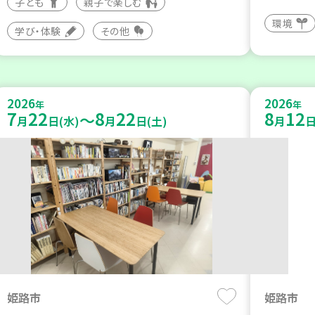
子ども
親子で楽しむ
環境
学び・体験
その他
2026
2026
年
年
7
22
8
22
8
12
～
月
日(水)
月
日(土)
月
日
姫路市
姫路市