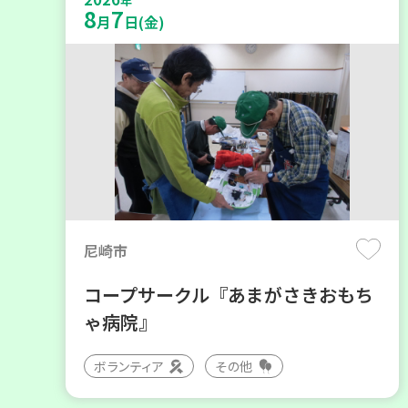
年
8
7
月
日(金)
尼崎市
コープサークル『あまがさきおもち
ゃ病院』
ボランティア
その他