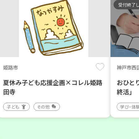
受付終了
姫路市
神戸市西
夏休み子ども応援企画×コレル姫路
おひと
田寺
終活」
子ども
その他
学び・体