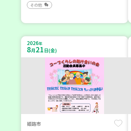
その他
2026
年
8
21
月
日(金)
姫路市