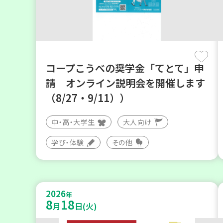
コープこうべの奨学金「てとて」申
請 オンライン説明会を開催します
（8/27・9/11））
中・高・大学生
大人向け
学び・体験
その他
2026
年
8
18
月
日(火)