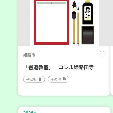
姫路市
「書道教室」 コレル姫路田寺
子ども
その他
2026