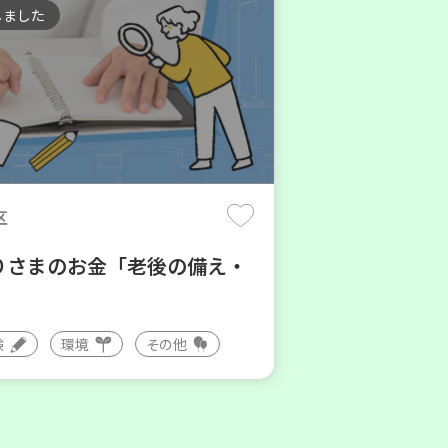
しました
区
りさまのお金「老後の備え・
験
環境
その他