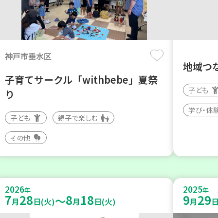
神戸市垂水区
地域つ
子育てサークル「withbebe」夏祭
子ども
り
学び・体
子ども
親子で楽しむ
その他
2026
2025
年
年
7
28
8
18
9
29
～
月
日(火)
月
日(火)
月
日