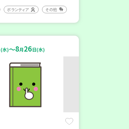
ボランティア
その他
8
26
～
(水)
月
日(水)