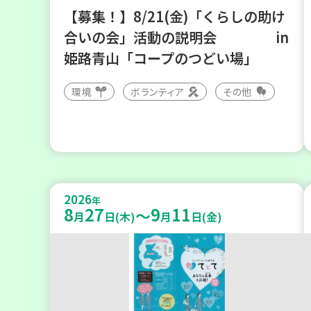
【募集！】8/21(金)「くらしの助け
合いの会」活動の説明会 in
姫路青山「コープのつどい場」
環境
ボランティア
その他
2026
年
8
27
9
11
～
月
日(木)
月
日(金)