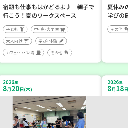
宿題も仕事もはかどるよ♪ 親子で
夏休み
行こう！夏のワークスペース
学びの
子ども
中・高・大学生
その他
大人向け
学び・体験
カフェ・つどい場
その他
2026
2026
年
年
8
20
8
18
月
日(木)
月
日