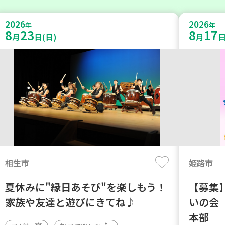
2026
2026
年
年
8
23
8
17
月
日(日)
月
日
相生市
姫路市
夏休みに"縁日あそび"を楽しもう！
【募集】
家族や友達と遊びにきてね♪
いの会
本部