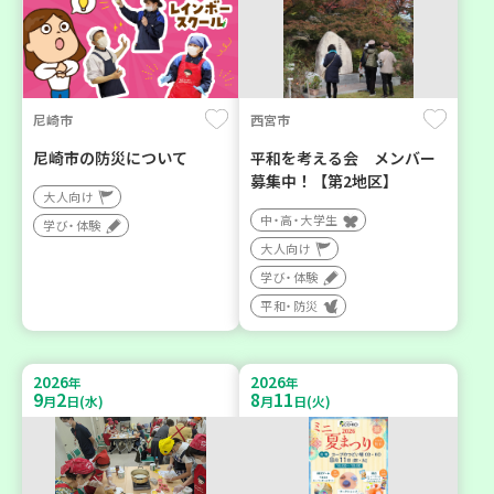
尼崎市
西宮市
尼崎市の防災について
平和を考える会 メンバー
募集中！【第2地区】
大人向け
中・高・大学生
学び・体験
大人向け
学び・体験
平和・防災
2026
2026
年
年
9
2
8
11
月
日(水)
月
日(火)