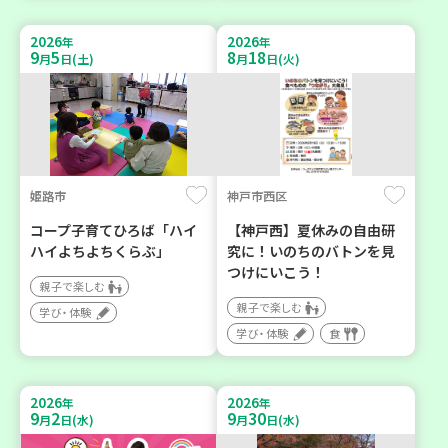
2026
2026
年
年
9
5
8
18
月
日(土)
月
日(火)
姫路市
神戸市西区
コープ子育てひろば「ハイ
【神戸西】夏休みの自由研
ハイよちよちくらぶ」
究に！いのちのバトンを見
つけにいこう！
親子で楽しむ
親子で楽しむ
学び・体験
学び・体験
食
2026
2026
年
年
9
2
9
30
月
日(水)
月
日(水)