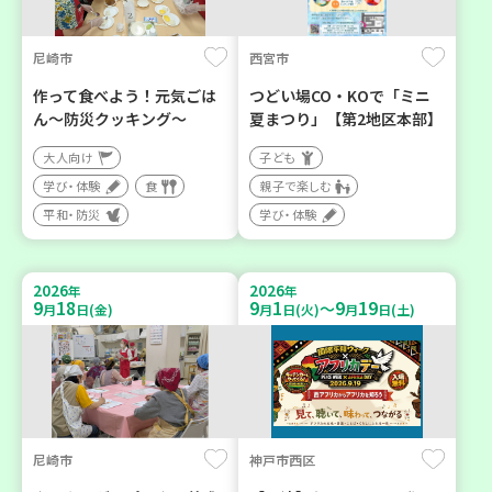
尼崎市
西宮市
作って食べよう！元気ごは
つどい場CO・KOで「ミニ
ん～防災クッキング～
夏まつり」【第2地区本部】
大人向け
子ども
学び・体験
食
親子で楽しむ
平和・防災
学び・体験
2026
2026
年
年
9
18
9
1
9
19
～
月
日(金)
月
日(火)
月
日(土)
尼崎市
神戸市西区