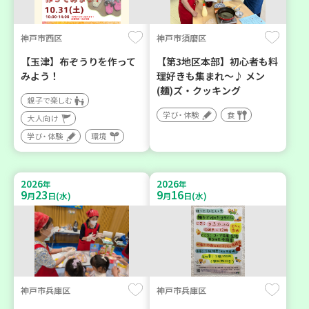
神戸市西区
神戸市須磨区
【玉津】布ぞうりを作って
【第3地区本部】初心者も料
みよう！
理好きも集まれ～♪ メン
(麺)ズ・クッキング
親子で楽しむ
学び・体験
食
大人向け
学び・体験
環境
2026
2026
年
年
9
23
9
16
月
日(水)
月
日(水)
神戸市兵庫区
神戸市兵庫区