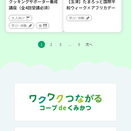
クッキングサポーター養成
【玉津】たまろっと国際平
講座（全4回受講必須）
和ウィーク×アフリカデー
大人向け
学び・体験
学び・体験
食
1
2
3
5
次へ
…