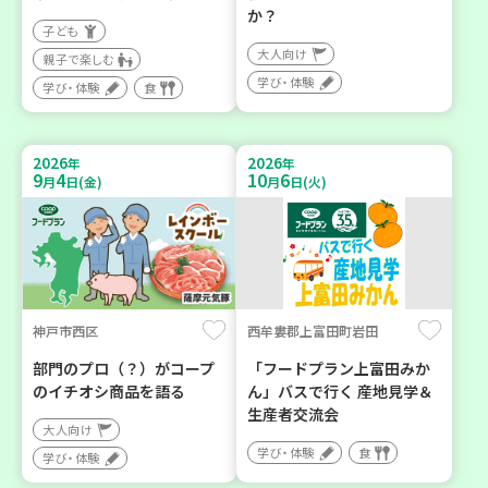
か？
子ども
大人向け
親子で楽しむ
学び・体験
学び・体験
食
2026
2026
年
年
9
4
10
6
月
日(金)
月
日(火)
神戸市西区
西牟婁郡上富田町岩田
部門のプロ（？）がコープ
「フードプラン上富田みか
のイチオシ商品を語る
ん」バスで行く 産地見学＆
生産者交流会
大人向け
学び・体験
食
学び・体験