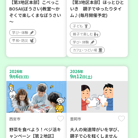
【第3地区本部】こべっこ
【第3地区本部】ほっとひと
BOSAI(ぼうさい)教室～か
いき 親子でゆったりタイ
ぞくで楽しくまなぼうさい
ム♪(毎月開催予定)
～
子ども
学び・体験
親子で楽しむ
平和・防災
学び・体験
カフェ・つどい場
2026
2026
年
年
9
6
9
12
月
日(日)
月
日(土)
西宮市
豊岡市
野菜を食べよう！ベジ活キ
大人の発達障がいを学び、
ャンペーン【第２地区】
親子で心を軽くしません