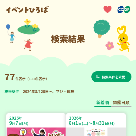
検索結果
77
検索条件を変更
件表示（1-18件表示）
検索条件
2024年8月20日～、学び・体験
新着順
開催日順
2026
2026
年
年
9
7
8
1
8
31
～
月
日(月)
月
日(土)
月
日(月)