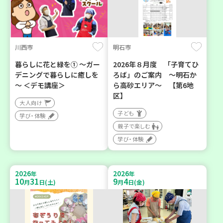
川西市
明石市
暮らしに花と緑を① ～ガー
2026年８月度 「子育てひ
デニングで暮らしに癒しを
ろば」のご案内 ～明石か
～ ＜デモ講座＞
ら高砂エリア～ 【第6地
区】
大人向け
子ども
学び・体験
親子で楽しむ
学び・体験
2026
2026
年
年
10
31
9
4
月
日(土)
月
日(金)