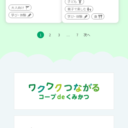
子ども
大人向け
親子で楽しむ
学び・体験
学び・体験
食
1
2
3
7
次へ
…