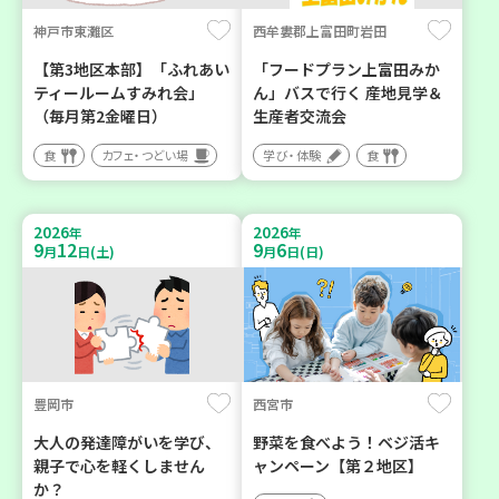
神戸市東灘区
西牟婁郡上富田町岩田
【第3地区本部】「ふれあい
「フードプラン上富田みか
ティールームすみれ会」
ん」バスで行く 産地見学＆
（毎月第2金曜日）
生産者交流会
食
カフェ・つどい場
学び・体験
食
2026
2026
年
年
9
12
9
6
月
日(土)
月
日(日)
豊岡市
西宮市
大人の発達障がいを学び、
野菜を食べよう！ベジ活キ
親子で心を軽くしません
ャンペーン【第２地区】
か？