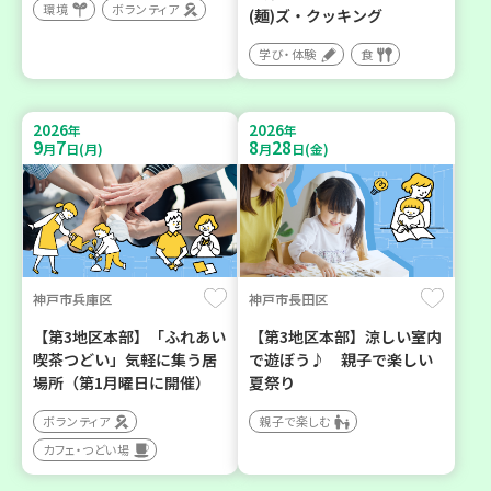
環境
ボランティア
(麺)ズ・クッキング
学び・体験
食
2026
2026
年
年
9
7
8
28
月
日(月)
月
日(金)
神戸市兵庫区
神戸市長田区
【第3地区本部】「ふれあい
【第3地区本部】涼しい室内
喫茶つどい」気軽に集う居
で遊ぼう♪ 親子で楽しい
場所（第1月曜日に開催）
夏祭り
ボランティア
親子で楽しむ
カフェ・つどい場