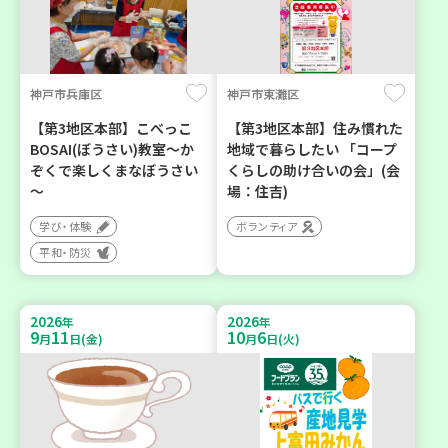
神戸市兵庫区
神戸市東灘区
【第3地区本部】こべっこ
【第3地区本部】住み慣れた
BOSAI(ぼうさい)教室～か
地域で暮らしたい 「コープ
ぞくで楽しくまなぼうさい
くらしの助け合いの会」(会
～
場：住吉)
学び・体験
ボランティア
平和・防災
2026
2026
年
年
9
11
10
6
月
日(金)
月
日(火)