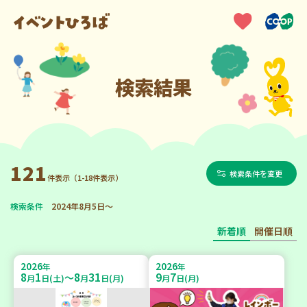
検索結果
121
検索条件を変更
件表示（1-18件表示）
検索条件
2024年8月5日～
新着順
開催日順
2026
2026
年
年
8
1
8
31
9
7
～
月
日(土)
月
日(月)
月
日(月)