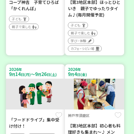
コープ神吉 子育てひろば
【第3地区本部】ほっとひと
「かくれんぼ」
いき 親子でゆったりタイ
ム♪(毎月開催予定)
子ども
子ども
親子で楽しむ
親子で楽しむ
学び・体験
カフェ・つどい場
2026
2026
年
年
9
14
9
26
9
4
～
月
日(月)
月
日(土)
月
日(金)
神戸市須磨区
「フードドライブ」集中受
【第3地区本部】初心者も料
け付け！
理好きも集まれ～♪ メン