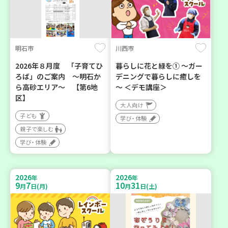
明石市
川西市
2026年８月度 「子育てひ
暮らしに花と緑を① ～ガー
ろば」のご案内 ～明石か
デニングで暮らしに癒しを
ら高砂エリア～ 【第6地
～ ＜デモ講座＞
区】
大人向け
子ども
学び・体験
親子で楽しむ
学び・体験
2026
2026
年
年
9
7
10
31
月
日(月)
月
日(土)