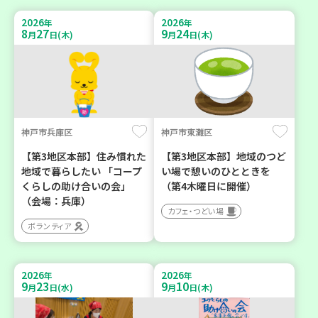
2026
2026
年
年
8
27
9
24
月
日(木)
月
日(木)
神戸市兵庫区
神戸市東灘区
【第3地区本部】住み慣れた
【第3地区本部】地域のつど
地域で暮らしたい 「コープ
い場で憩いのひとときを
くらしの助け合いの会」
（第4木曜日に開催）
（会場：兵庫）
カフェ・つどい場
ボランティア
2026
2026
年
年
9
23
9
10
月
日(水)
月
日(木)