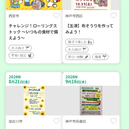
西宮市
神戸市西区
チャレンジ！ローリングス
【玉津】布ぞうりを作って
トック ～いつもの食材で備
みよう！
えよう～
親子で楽しむ
大人向け
大人向け
平和・防災
学び・体験
環境
2026
2026
年
年
8
21
9
16
月
日(金)
月
日(水)
加古川市
神戸市兵庫区