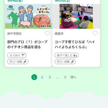
9
4
9
5
月
日(金)
月
日(土)
神戸市西区
姫路市
部門のプロ（？）がコープ
コープ子育てひろば「ハイ
のイチオシ商品を語る
ハイよちよちくらぶ」
大人向け
親子で楽しむ
学び・体験
学び・体験
1
2
3
5
次へ
…