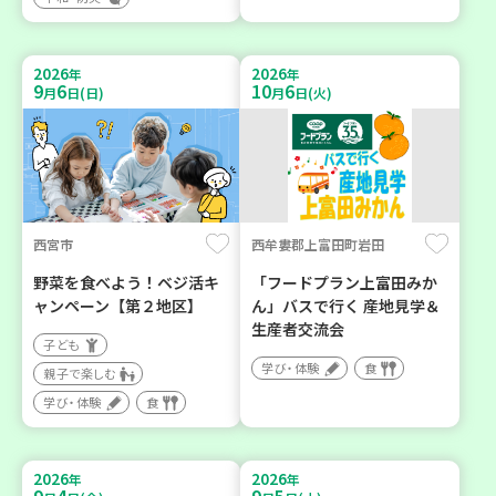
2026
2026
年
年
9
6
10
6
月
日(日)
月
日(火)
西宮市
西牟婁郡上富田町岩田
野菜を食べよう！ベジ活キ
「フードプラン上富田みか
ャンペーン【第２地区】
ん」バスで行く 産地見学＆
生産者交流会
子ども
学び・体験
食
親子で楽しむ
学び・体験
食
2026
2026
年
年