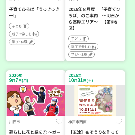
子育てひろば「うっきっき
2026年８月度 「子育てひ
ー!」
ろば」のご案内 ～明石か
ら高砂エリア～ 【第6地
子ども
区】
親子で楽しむ
子ども
学び・体験
親子で楽しむ
学び・体験
2026
2026
年
年
9
7
10
31
月
日(月)
月
日(土)
川西市
神戸市西区
暮らしに花と緑を① ～ガー
【玉津】布ぞうりを作って