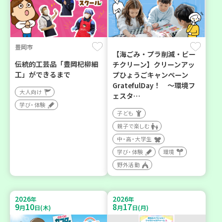
豊岡市
【海ごみ・プラ削減・ビー
伝統的工芸品「豊岡杞柳細
チクリーン】クリーンアッ
工」ができるまで
プひょうごキャンペーン
GratefulDay！ ～環境フ
大人向け
ェスタ…
学び・体験
子ども
親子で楽しむ
中・高・大学生
学び・体験
環境
野外活動
2026
2026
年
年
9
10
8
17
月
日(木)
月
日(月)