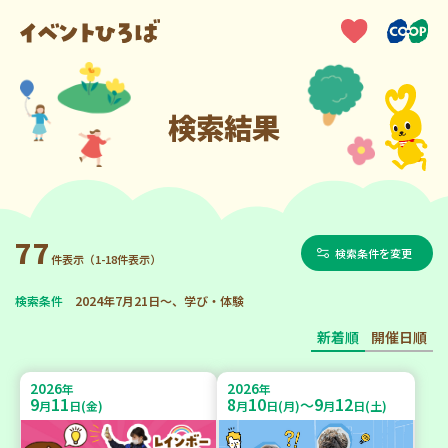
検索結果
77
検索条件を変更
件表示（1-18件表示）
検索条件
2024年7月21日～、学び・体験
新着順
開催日順
2026
2026
年
年
9
11
8
10
9
12
～
月
日(金)
月
日(月)
月
日(土)