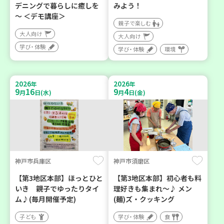
デニングで暮らしに癒しを
みよう！
～ ＜デモ講座＞
親子で楽しむ
大人向け
大人向け
学び・体験
学び・体験
環境
2026
2026
年
年
9
16
9
4
月
日(水)
月
日(金)
神戸市兵庫区
神戸市須磨区
【第3地区本部】ほっとひと
【第3地区本部】初心者も料
いき 親子でゆったりタイ
理好きも集まれ～♪ メン
ム♪(毎月開催予定)
(麺)ズ・クッキング
子ども
学び・体験
食