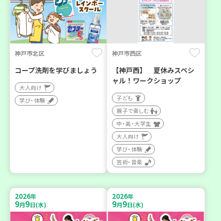
神戸市北区
神戸市西区
コープ洗剤を学びましょう
【神戸西】 夏休みスペシ
ャル！ワークショップ
大人向け
子ども
学び・体験
親子で楽しむ
中・高・大学生
大人向け
学び・体験
芸術・音楽
2026
2026
年
年
9
9
9
9
月
日(水)
月
日(水)