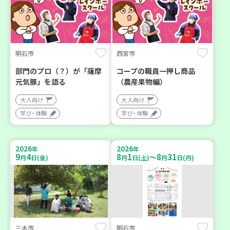
明石市
西宮市
部門のプロ（？）が「薩摩
コープの職員一押し商品
元気豚」を語る
（農産果物編）
大人向け
大人向け
学び・体験
学び・体験
2026
2026
年
年
9
4
8
1
8
31
～
月
日(金)
月
日(土)
月
日(月)
三木市
明石市