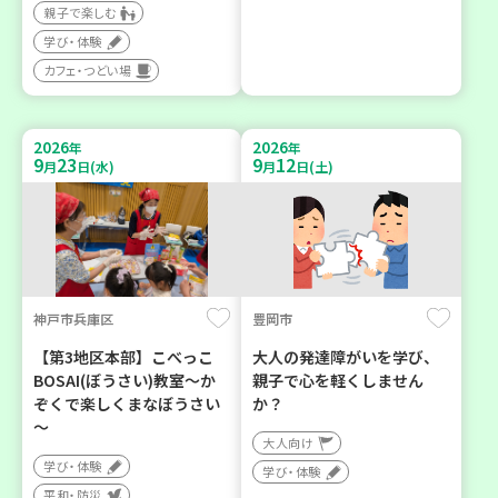
親子で楽しむ
学び・体験
カフェ・つどい場
2026
2026
年
年
9
23
9
12
月
日(水)
月
日(土)
神戸市兵庫区
豊岡市
【第3地区本部】こべっこ
大人の発達障がいを学び、
BOSAI(ぼうさい)教室～か
親子で心を軽くしません
ぞくで楽しくまなぼうさい
か？
～
大人向け
学び・体験
学び・体験
平和・防災