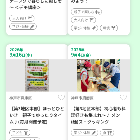
デニングで暮らしに癒しを
みよう！
～ ＜デモ講座＞
親子で楽しむ
大人向け
大人向け
学び・体験
学び・体験
環境
2026
2026
年
年
9
16
9
4
月
日(水)
月
日(金)
神戸市兵庫区
神戸市須磨区
【第3地区本部】ほっとひと
【第3地区本部】初心者も料
いき 親子でゆったりタイ
理好きも集まれ～♪ メン
ム♪(毎月開催予定)
(麺)ズ・クッキング
子ども
学び・体験
食