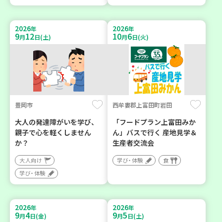
2026
2026
年
年
9
12
10
6
月
日(土)
月
日(火)
豊岡市
西牟婁郡上富田町岩田
大人の発達障がいを学び、
「フードプラン上富田みか
親子で心を軽くしません
ん」バスで行く 産地見学＆
か？
生産者交流会
大人向け
学び・体験
食
学び・体験
2026
2026
年
年
9
4
9
5
月
日(金)
月
日(土)