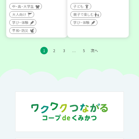
中・高・大学生
子ども
大人向け
親子で楽しむ
学び・体験
学び・体験
平和・防災
1
2
3
5
次へ
…