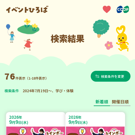
検索結果
76
検索条件を変更
件表示（1-18件表示）
検索条件
2024年7月19日～、学び・体験
新着順
開催日順
2026
2026
年
年
9
9
9
9
月
日(水)
月
日(水)