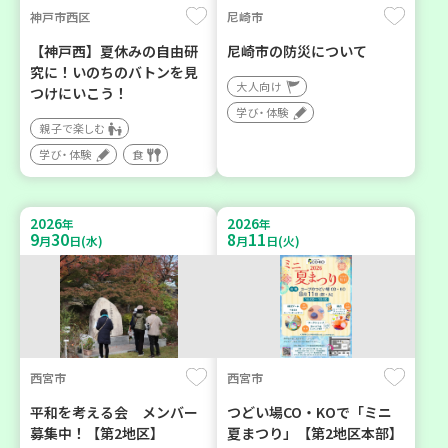
神戸市西区
尼崎市
【神戸西】夏休みの自由研
尼崎市の防災について
究に！いのちのバトンを見
大人向け
つけにいこう！
学び・体験
親子で楽しむ
学び・体験
食
2026
2026
年
年
9
30
8
11
月
日(水)
月
日(火)
西宮市
西宮市
平和を考える会 メンバー
つどい場CO・KOで「ミニ
募集中！【第2地区】
夏まつり」【第2地区本部】