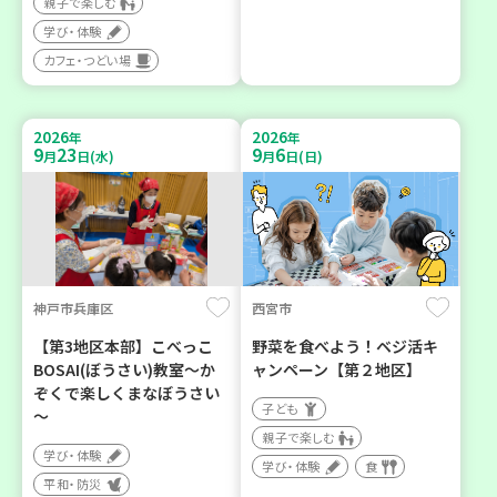
親子で楽しむ
学び・体験
カフェ・つどい場
2026
2026
年
年
9
23
9
6
月
日(水)
月
日(日)
神戸市兵庫区
西宮市
【第3地区本部】こべっこ
野菜を食べよう！ベジ活キ
BOSAI(ぼうさい)教室～か
ャンペーン【第２地区】
ぞくで楽しくまなぼうさい
子ども
～
親子で楽しむ
学び・体験
学び・体験
食
平和・防災