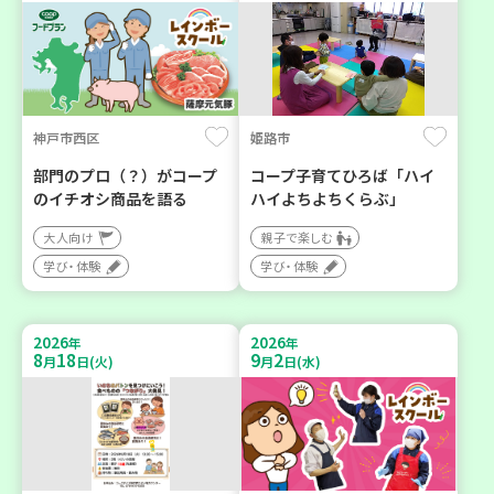
神戸市西区
姫路市
部門のプロ（？）がコープ
コープ子育てひろば「ハイ
のイチオシ商品を語る
ハイよちよちくらぶ」
大人向け
親子で楽しむ
学び・体験
学び・体験
2026
2026
年
年
8
18
9
2
月
日(火)
月
日(水)