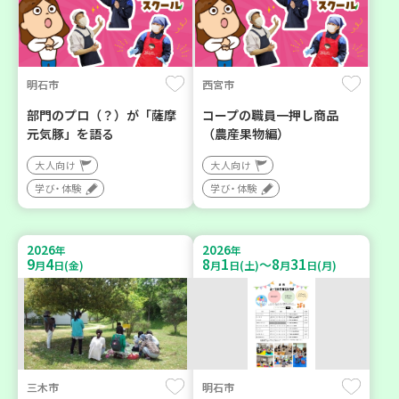
明石市
西宮市
部門のプロ（？）が「薩摩
コープの職員一押し商品
元気豚」を語る
（農産果物編）
大人向け
大人向け
学び・体験
学び・体験
2026
2026
年
年
9
4
8
1
8
31
～
月
日(金)
月
日(土)
月
日(月)
三木市
明石市