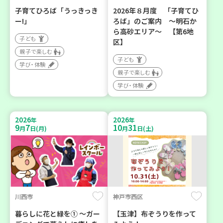
子育てひろば「うっきっき
2026年８月度 「子育てひ
ー!」
ろば」のご案内 ～明石か
ら高砂エリア～ 【第6地
子ども
区】
親子で楽しむ
子ども
学び・体験
親子で楽しむ
学び・体験
2026
2026
年
年
9
7
10
31
月
日(月)
月
日(土)
川西市
神戸市西区
暮らしに花と緑を① ～ガー
【玉津】布ぞうりを作って