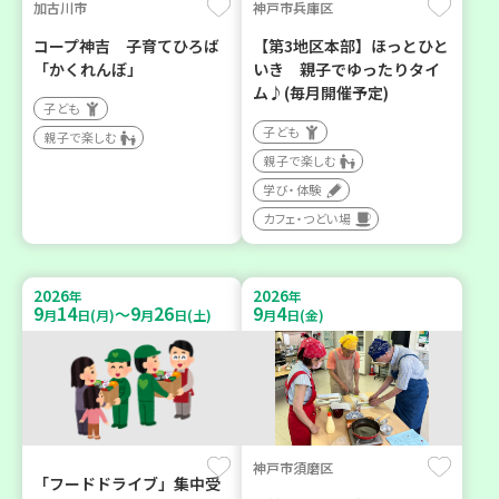
加古川市
神戸市兵庫区
コープ神吉 子育てひろば
【第3地区本部】ほっとひと
「かくれんぼ」
いき 親子でゆったりタイ
ム♪(毎月開催予定)
子ども
子ども
親子で楽しむ
親子で楽しむ
学び・体験
カフェ・つどい場
2026
2026
年
年
9
14
9
26
9
4
～
月
日(月)
月
日(土)
月
日(金)
神戸市須磨区
「フードドライブ」集中受