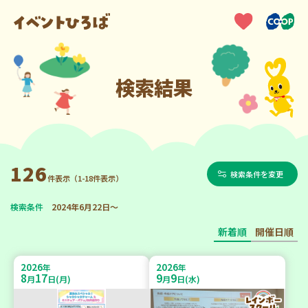
検索結果
126
検索条件を変更
件表示（1-18件表示）
検索条件
2024年6月22日～
新着順
開催日順
2026
2026
年
年
8
17
9
9
月
日(月)
月
日(水)