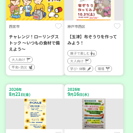
西宮市
神戸市西区
チャレンジ！ローリングス
【玉津】布ぞうりを作って
トック ～いつもの食材で備
みよう！
えよう～
親子で楽しむ
大人向け
大人向け
平和・防災
学び・体験
環境
2026
2026
年
年
8
21
9
16
月
日(金)
月
日(水)