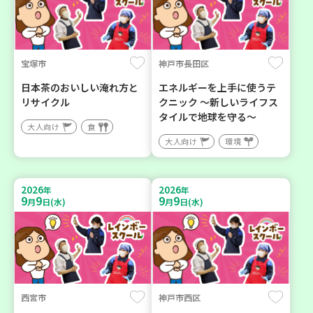
宝塚市
神戸市長田区
日本茶のおいしい淹れ方と
エネルギーを上手に使うテ
リサイクル
クニック ～新しいライフス
タイルで地球を守る～
大人向け
食
大人向け
環境
2026
2026
年
年
9
9
9
9
月
日(水)
月
日(水)
西宮市
神戸市西区