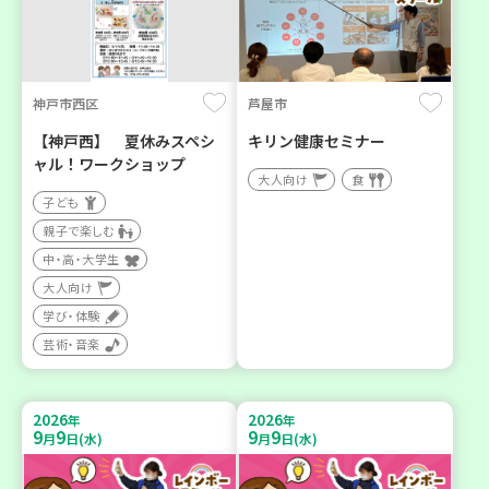
神戸市西区
芦屋市
【神戸西】 夏休みスペシ
キリン健康セミナー
ャル！ワークショップ
大人向け
食
子ども
親子で楽しむ
中・高・大学生
大人向け
学び・体験
芸術・音楽
2026
2026
年
年
9
9
9
9
月
日(水)
月
日(水)