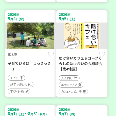
2026
2026
年
年
9
4
9
5
月
日(金)
月
日(土)
三木市
助け合いカフェ＆コープく
子育てひろば「うっきっき
らしの助け合いの会相談会
ー!」
【第4地区】
子ども
大人向け
親子で楽しむ
ボランティア
学び・体験
カフェ・つどい場
2026
2026
年
年
8
1
8
31
9
7
～
月
日(土)
月
日(月)
月
日(月)