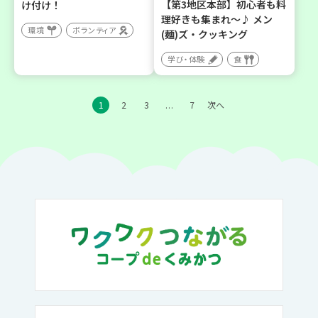
【第3地区本部】初心者も料
け付け！
理好きも集まれ～♪ メン
環境
ボランティア
(麺)ズ・クッキング
学び・体験
食
1
2
3
7
次へ
…