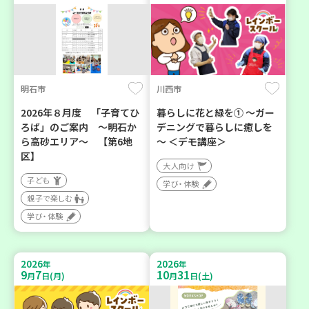
明石市
川西市
2026年８月度 「子育てひ
暮らしに花と緑を① ～ガー
ろば」のご案内 ～明石か
デニングで暮らしに癒しを
ら高砂エリア～ 【第6地
～ ＜デモ講座＞
区】
大人向け
子ども
学び・体験
親子で楽しむ
学び・体験
2026
2026
年
年
9
7
10
31
月
日(月)
月
日(土)