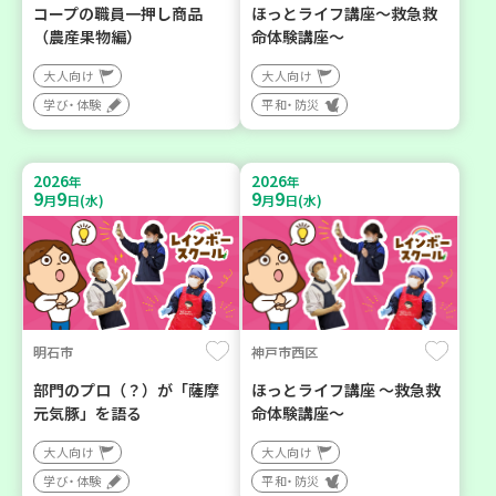
コープの職員一押し商品
ほっとライフ講座～救急救
（農産果物編）
命体験講座～
大人向け
大人向け
学び・体験
平和・防災
2026
2026
年
年
9
9
9
9
月
日(水)
月
日(水)
明石市
神戸市西区
部門のプロ（？）が「薩摩
ほっとライフ講座 ～救急救
元気豚」を語る
命体験講座～
大人向け
大人向け
学び・体験
平和・防災