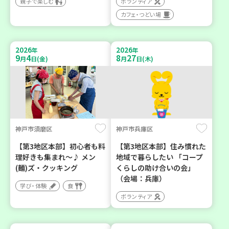
親子で楽しむ
ボランティア
カフェ・つどい場
2026
2026
年
年
9
4
8
27
月
日(金)
月
日(木)
神戸市須磨区
神戸市兵庫区
【第3地区本部】初心者も料
【第3地区本部】住み慣れた
理好きも集まれ～♪ メン
地域で暮らしたい 「コープ
(麺)ズ・クッキング
くらしの助け合いの会」
（会場：兵庫）
学び・体験
食
ボランティア