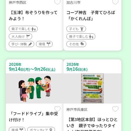
神戸市西区
加古川市
【玉津】布ぞうりを作って
コープ神吉 子育てひろば
みよう！
「かくれんぼ」
親子で楽しむ
子ども
大人向け
親子で楽しむ
学び・体験
環境
その他
2026
2026
年
年
9
14
9
26
9
16
～
月
日(月)
月
日(土)
月
日(水)
神戸市兵庫区
「フードドライブ」集中受
【第3地区本部】ほっとひと
け付け！
いき 親子でゆったりタイ
環境
ボランティア