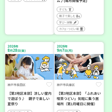
ム♪(毎月開催予定)
子ども
親子で楽しむ
学び・体験
カフェ・つどい場
2026
2026
年
年
8
28
9
7
月
日(金)
月
日(月)
神戸市長田区
神戸市兵庫区
【第3地区本部】涼しい室内
【第3地区本部】「ふれあい
で遊ぼう♪ 親子で楽しい
喫茶つどい」気軽に集う居
夏祭り
場所（第1月曜日に開催）