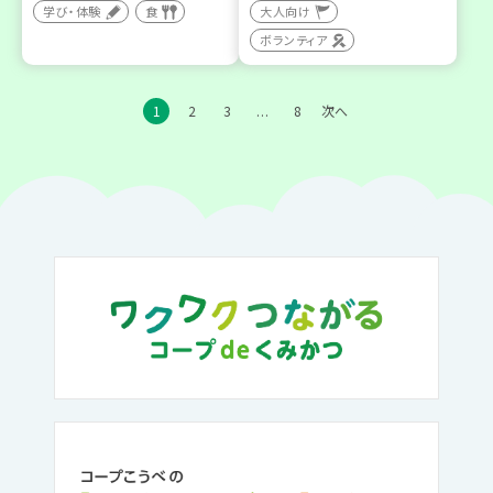
学び・体験
食
大人向け
ボランティア
1
2
3
8
次へ
…