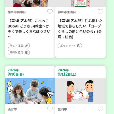
神戸市兵庫区
神戸市東灘区
【第3地区本部】こべっこ
【第3地区本部】住み慣れた
BOSAI(ぼうさい)教室～か
地域で暮らしたい 「コープ
ぞくで楽しくまなぼうさい
くらしの助け合いの会」(会
～
場：住吉)
学び・体験
ボランティア
平和・防災
2026
2026
年
年
9
6
9
12
月
日(日)
月
日(土)
西宮市
豊岡市