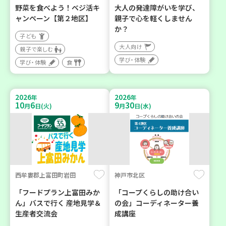
野菜を食べよう！ベジ活キ
大人の発達障がいを学び、
ャンペーン【第２地区】
親子で心を軽くしません
か？
子ども
大人向け
親子で楽しむ
学び・体験
学び・体験
食
2026
2026
年
年
10
6
9
30
月
日(火)
月
日(水)
西牟婁郡上富田町岩田
神戸市北区
「フードプラン上富田みか
「コープくらしの助け合い
ん」バスで行く 産地見学＆
の会」コーディネーター養
生産者交流会
成講座