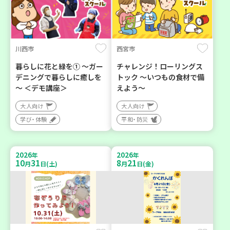
川西市
西宮市
暮らしに花と緑を① ～ガー
チャレンジ！ローリングス
デニングで暮らしに癒しを
トック ～いつもの食材で備
～ ＜デモ講座＞
えよう～
大人向け
大人向け
学び・体験
平和・防災
2026
2026
年
年
10
31
8
21
月
日(土)
月
日(金)