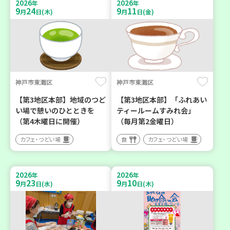
2026
2026
年
年
9
24
9
11
月
日(木)
月
日(金)
神戸市東灘区
神戸市東灘区
【第3地区本部】地域のつど
【第3地区本部】「ふれあい
い場で憩いのひとときを
ティールームすみれ会」
（第4木曜日に開催）
（毎月第2金曜日）
カフェ・つどい場
食
カフェ・つどい場
2026
2026
年
年
9
23
9
10
月
日(水)
月
日(木)