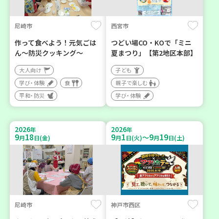
尼崎市
西宮市
作って食べよう！元気ごは
つどい場CO・KOで「ミニ
ん～防災クッキング～
夏まつり」【第2地区本部】
大人向け
子ども
学び・体験
食
親子で楽しむ
平和・防災
学び・体験
2026
2026
年
年
9
18
9
1
9
19
～
月
日(金)
月
日(火)
月
日(土)
尼崎市
神戸市西区