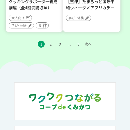
クッキングサポーター養成
【玉津】たまろっと国際平
講座（全4回受講必須）
和ウィーク×アフリカデー
大人向け
学び・体験
学び・体験
食
1
2
3
5
次へ
…