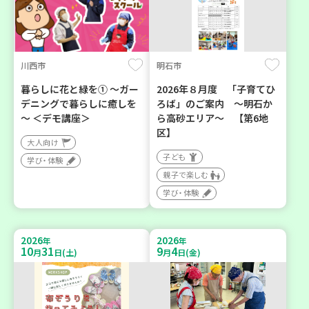
川西市
明石市
暮らしに花と緑を① ～ガー
2026年８月度 「子育てひ
デニングで暮らしに癒しを
ろば」のご案内 ～明石か
～ ＜デモ講座＞
ら高砂エリア～ 【第6地
区】
大人向け
子ども
学び・体験
親子で楽しむ
学び・体験
2026
2026
年
年
10
31
9
4
月
日(土)
月
日(金)