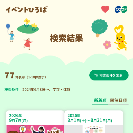
検索結果
77
検索条件を変更
件表示（1-18件表示）
検索条件
2024年6月3日～、学び・体験
新着順
開催日順
2026
2026
年
年
9
7
8
1
8
31
～
月
日(月)
月
日(土)
月
日(月)