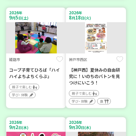
2026
2026
年
年
9
5
8
18
月
日(土)
月
日(火)
姫路市
神戸市西区
コープ子育てひろば「ハイ
【神戸西】夏休みの自由研
ハイよちよちくらぶ」
究に！いのちのバトンを見
つけにいこう！
親子で楽しむ
親子で楽しむ
学び・体験
学び・体験
食
2026
2026
年
年
9
2
9
30
月
日(水)
月
日(水)