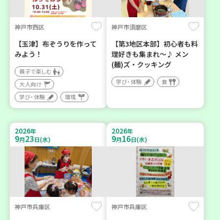
神戸市西区
神戸市須磨区
【玉津】布ぞうりを作って
【第3地区本部】初心者も料
みよう！
理好きも集まれ～♪ メン
(麺)ズ・クッキング
親子で楽しむ
学び・体験
食
大人向け
学び・体験
環境
2026
2026
年
年
9
23
9
16
月
日(水)
月
日(水)
神戸市兵庫区
神戸市兵庫区