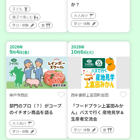
か？
子ども
大人向け
親子で楽しむ
学び・体験
学び・体験
食
2026
2026
年
年
9
4
10
6
月
日(金)
月
日(火)
神戸市西区
西牟婁郡上富田町岩田
部門のプロ（？）がコープ
「フードプラン上富田みか
のイチオシ商品を語る
ん」バスで行く 産地見学＆
生産者交流会
大人向け
学び・体験
食
学び・体験