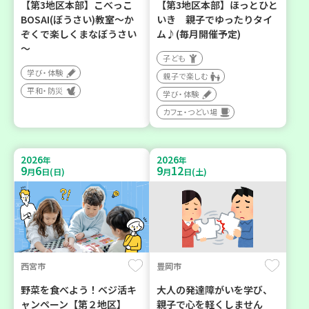
【第3地区本部】こべっこ
【第3地区本部】ほっとひと
BOSAI(ぼうさい)教室～か
いき 親子でゆったりタイ
ぞくで楽しくまなぼうさい
ム♪(毎月開催予定)
～
子ども
学び・体験
親子で楽しむ
平和・防災
学び・体験
カフェ・つどい場
2026
2026
年
年
9
6
9
12
月
日(日)
月
日(土)
西宮市
豊岡市
野菜を食べよう！ベジ活キ
大人の発達障がいを学び、
ャンペーン【第２地区】
親子で心を軽くしません