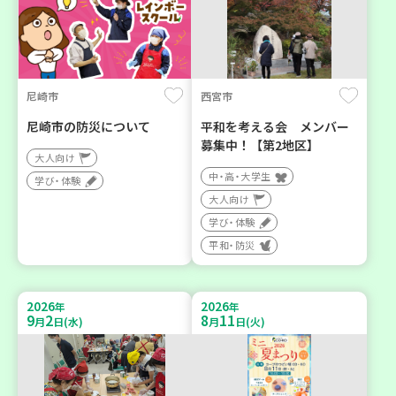
尼崎市
西宮市
尼崎市の防災について
平和を考える会 メンバー
募集中！【第2地区】
大人向け
中・高・大学生
学び・体験
大人向け
学び・体験
平和・防災
2026
2026
年
年
9
2
8
11
月
日(水)
月
日(火)