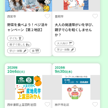
西宮市
豊岡市
野菜を食べよう！ベジ活キ
大人の発達障がいを学び、
ャンペーン【第２地区】
親子で心を軽くしません
か？
子ども
大人向け
親子で楽しむ
学び・体験
学び・体験
食
2026
2026
年
年
10
6
9
30
月
日(火)
月
日(水)
西牟婁郡上富田町岩田
神戸市北区