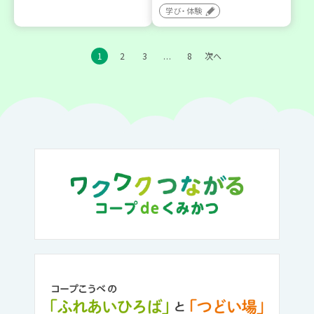
学び・体験
1
2
3
8
次へ
…