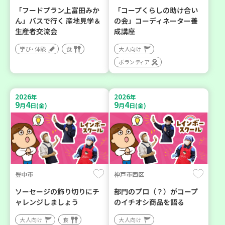
「フードプラン上富田みか
「コープくらしの助け合い
ん」バスで行く 産地見学＆
の会」コーディネーター養
生産者交流会
成講座
学び・体験
食
大人向け
ボランティア
2026
2026
年
年
9
4
9
4
月
日(金)
月
日(金)
豊中市
神戸市西区
ソーセージの飾り切りにチ
部門のプロ（？）がコープ
ャレンジしましょう
のイチオシ商品を語る
大人向け
食
大人向け