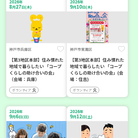
2026
2026
年
年
8
27
9
10
月
日(木)
月
日(木)
神戸市兵庫区
神戸市東灘区
【第3地区本部】住み慣れた
【第3地区本部】住み慣れた
地域で暮らしたい 「コープ
地域で暮らしたい 「コープ
くらしの助け合いの会」
くらしの助け合いの会」(会
（会場：兵庫）
場：住吉)
ボランティア
ボランティア
2026
2026
年
年
9
6
9
12
月
日(日)
月
日(土)