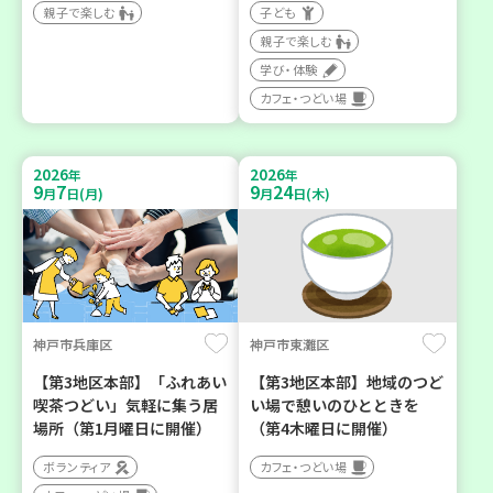
親子で楽しむ
子ども
親子で楽しむ
学び・体験
カフェ・つどい場
2026
2026
年
年
9
7
9
24
月
日(月)
月
日(木)
神戸市兵庫区
神戸市東灘区
【第3地区本部】「ふれあい
【第3地区本部】地域のつど
喫茶つどい」気軽に集う居
い場で憩いのひとときを
場所（第1月曜日に開催）
（第4木曜日に開催）
ボランティア
カフェ・つどい場