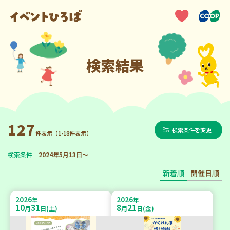
検索結果
127
検索条件を変更
件表示（1-18件表示）
検索条件
2024年5月13日～
新着順
開催日順
2026
2026
年
年
10
31
8
21
月
日(土)
月
日(金)