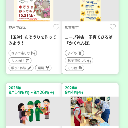
神戸市西区
加古川市
【玉津】布ぞうりを作って
コープ神吉 子育てひろば
みよう！
「かくれんぼ」
親子で楽しむ
子ども
大人向け
親子で楽しむ
学び・体験
環境
その他
2026
2026
年
年
9
14
9
26
9
4
～
月
日(月)
月
日(土)
月
日(金)