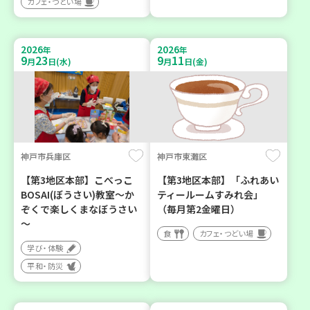
カフェ・つどい場
2026
2026
年
年
9
23
9
11
月
日(水)
月
日(金)
神戸市兵庫区
神戸市東灘区
【第3地区本部】こべっこ
【第3地区本部】「ふれあい
BOSAI(ぼうさい)教室～か
ティールームすみれ会」
ぞくで楽しくまなぼうさい
（毎月第2金曜日）
～
食
カフェ・つどい場
学び・体験
平和・防災