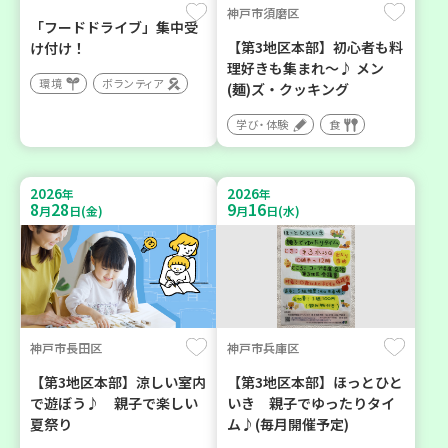
神戸市須磨区
「フードドライブ」集中受
【第3地区本部】初心者も料
け付け！
理好きも集まれ～♪ メン
環境
ボランティア
(麺)ズ・クッキング
学び・体験
食
2026
2026
年
年
8
28
9
16
月
日(金)
月
日(水)
神戸市長田区
神戸市兵庫区
【第3地区本部】涼しい室内
【第3地区本部】ほっとひと
で遊ぼう♪ 親子で楽しい
いき 親子でゆったりタイ
夏祭り
ム♪(毎月開催予定)