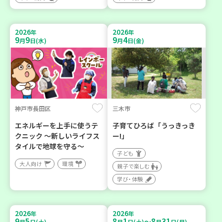
2026
2026
年
年
9
9
9
4
月
日(水)
月
日(金)
神戸市長田区
三木市
エネルギーを上手に使うテ
子育てひろば「うっきっき
クニック ～新しいライフス
ー!」
タイルで地球を守る～
子ども
大人向け
環境
親子で楽しむ
学び・体験
2026
2026
年
年
9
5
8
1
8
31
～
月
日(土)
月
日(土)
月
日(月)