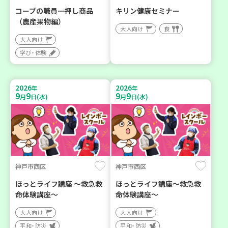
コープの職員一押し商品
キリン健康セミナー
（農産果物編）
大人向け
食
大人向け
学び・体験
2026
2026
年
年
9
9
9
9
月
日(水)
月
日(水)
神戸市西区
神戸市西区
ほっとライフ講座 ～救急救
ほっとライフ講座～救急救
命体験講座～
命体験講座～
大人向け
大人向け
平和・防災
平和・防災