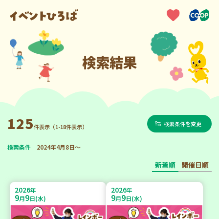
検索結果
125
検索条件を変更
件表示（1-18件表示）
検索条件
2024年4月8日～
新着順
開催日順
2026
2026
年
年
9
9
9
9
月
日(水)
月
日(水)