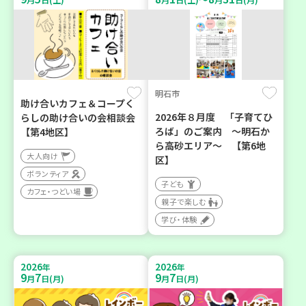
明石市
助け合いカフェ＆コープく
2026年８月度 「子育てひ
らしの助け合いの会相談会
ろば」のご案内 ～明石か
【第4地区】
ら高砂エリア～ 【第6地
大人向け
区】
ボランティア
子ども
カフェ・つどい場
親子で楽しむ
学び・体験
2026
2026
年
年
9
7
9
7
月
日(月)
月
日(月)