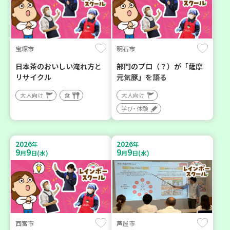
宝塚市
明石市
日本茶のおいしい淹れ方と
部門のプロ（？）が「薩摩
リサイクル
元気豚」を語る
大人向け
食
大人向け
学び・体験
2026
2026
年
年
9
9
9
9
月
日(水)
月
日(水)
西宮市
芦屋市