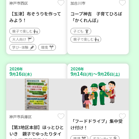
神戸市西区
加古川市
【玉津】布ぞうりを作って
コープ神吉 子育てひろば
みよう！
「かくれんぼ」
親子で楽しむ
子ども
大人向け
親子で楽しむ
学び・体験
環境
2026
2026
年
年
9
16
9
14
9
26
～
月
日(水)
月
日(月)
月
日(土)
神戸市兵庫区
「フードドライブ」集中受
【第3地区本部】ほっとひと
け付け！
いき 親子でゆったりタイ
環境
ボランティア