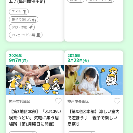
ム♪(毎月開催予定)
子ども
親子で楽しむ
学び・体験
カフェ・つどい場
2026
2026
年
年
9
7
8
28
月
日(月)
月
日(金)
神戸市兵庫区
神戸市長田区
【第3地区本部】「ふれあい
【第3地区本部】涼しい室内
喫茶つどい」気軽に集う居
で遊ぼう♪ 親子で楽しい
場所（第1月曜日に開催）
夏祭り