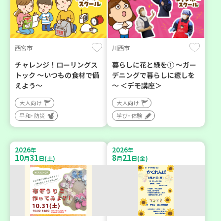
西宮市
川西市
チャレンジ！ローリングス
暮らしに花と緑を① ～ガー
トック ～いつもの食材で備
デニングで暮らしに癒しを
えよう～
～ ＜デモ講座＞
大人向け
大人向け
平和・防災
学び・体験
2026
2026
年
年
10
31
8
21
月
日(土)
月
日(金)