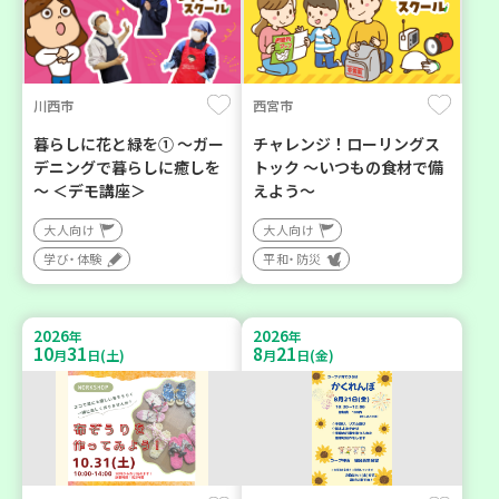
川西市
西宮市
暮らしに花と緑を① ～ガー
チャレンジ！ローリングス
デニングで暮らしに癒しを
トック ～いつもの食材で備
～ ＜デモ講座＞
えよう～
大人向け
大人向け
学び・体験
平和・防災
2026
2026
年
年
10
31
8
21
月
日(土)
月
日(金)