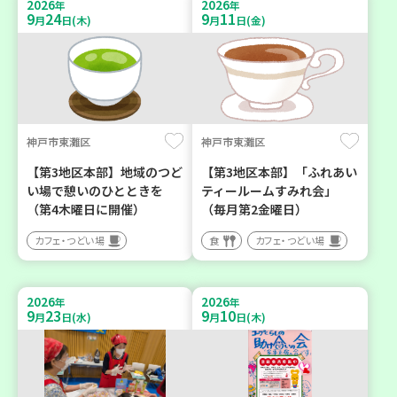
2026
2026
年
年
9
24
9
11
月
日(木)
月
日(金)
神戸市東灘区
神戸市東灘区
【第3地区本部】地域のつど
【第3地区本部】「ふれあい
い場で憩いのひとときを
ティールームすみれ会」
（第4木曜日に開催）
（毎月第2金曜日）
カフェ・つどい場
食
カフェ・つどい場
2026
2026
年
年
9
23
9
10
月
日(水)
月
日(木)