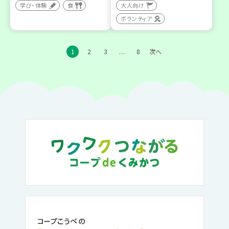
学び・体験
食
大人向け
ボランティア
1
2
3
8
次へ
…