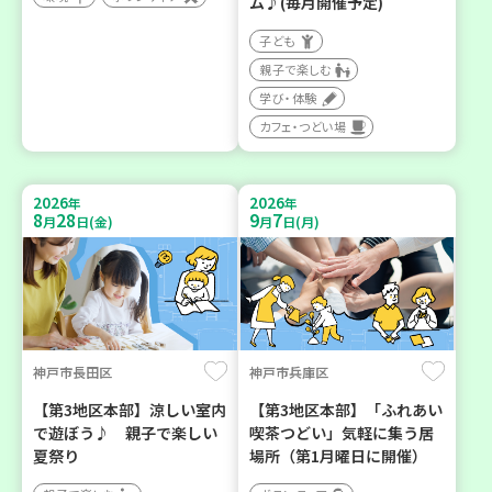
ム♪(毎月開催予定)
子ども
親子で楽しむ
学び・体験
カフェ・つどい場
2026
2026
年
年
8
28
9
7
月
日(金)
月
日(月)
神戸市長田区
神戸市兵庫区
【第3地区本部】涼しい室内
【第3地区本部】「ふれあい
で遊ぼう♪ 親子で楽しい
喫茶つどい」気軽に集う居
夏祭り
場所（第1月曜日に開催）