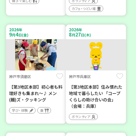
親子で楽しむ
ボランティア
カフェ・つどい場
2026
2026
年
年
9
4
8
27
月
日(金)
月
日(木)
神戸市須磨区
神戸市兵庫区
【第3地区本部】初心者も料
【第3地区本部】住み慣れた
理好きも集まれ～♪ メン
地域で暮らしたい 「コープ
(麺)ズ・クッキング
くらしの助け合いの会」
（会場：兵庫）
学び・体験
食
ボランティア