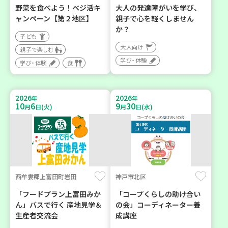
野菜を食べよう！ベジ活キ
大人の発達障がいを学び、
ャンペーン【第２地区】
親子で心を軽くしません
か？
子ども
大人向け
親子で楽しむ
学び・体験
学び・体験
食
2026
2026
年
年
10
6
9
30
月
日(火)
月
日(水)
西牟婁郡上富田町岩田
神戸市北区
「フードプラン上富田みか
「コープくらしの助け合い
ん」バスで行く 産地見学＆
の会」コーディネーター養
生産者交流会
成講座