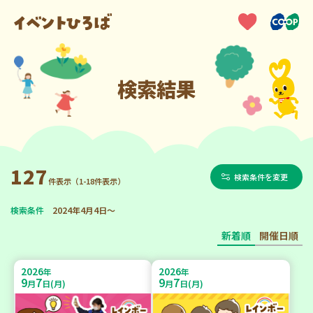
検索結果
127
検索条件を変更
件表示（1-18件表示）
検索条件
2024年4月4日～
新着順
開催日順
2026
2026
年
年
9
7
9
7
月
日(月)
月
日(月)