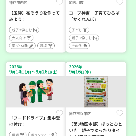
神戸市西区
加古川市
【玉津】布ぞうりを作って
コープ神吉 子育てひろば
みよう！
「かくれんぼ」
親子で楽しむ
子ども
大人向け
親子で楽しむ
学び・体験
環境
その他
2026
2026
年
年
9
14
9
26
9
16
～
月
日(月)
月
日(土)
月
日(水)
神戸市兵庫区
「フードドライブ」集中受
【第3地区本部】ほっとひと
け付け！
いき 親子でゆったりタイ
環境
ボランティア