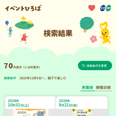
検索結果
70
検索条件を変更
件表示（1-18件表示）
検索条件
2023年12月5日～、親子で楽しむ
新着順
開催日順
2026
2026
年
年
10
31
8
21
月
日(土)
月
日(金)