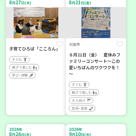
8
27
8
21
月
日(木)
月
日(金)
大阪市
子育てひろば「こころん」
８月21日（金） 夏休みフ
子ども
ァミリーコンサート～この
夏いちばんのワクワクを！
親子で楽しむ
～
学び・体験
子ども
親子で楽しむ
大人向け
芸術・音楽
2026
2026
年
年
8
26
9
10
月
日(水)
月
日(木)