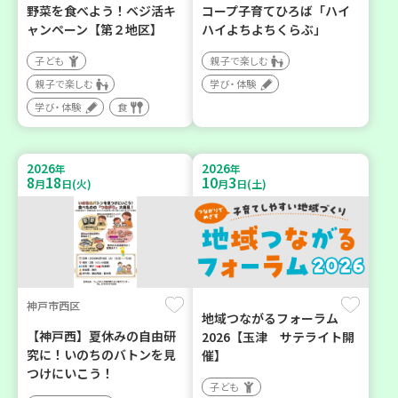
野菜を食べよう！ベジ活キ
コープ子育てひろば「ハイ
ャンペーン【第２地区】
ハイよちよちくらぶ」
子ども
親子で楽しむ
親子で楽しむ
学び・体験
学び・体験
食
2026
2026
年
年
8
18
10
3
月
日(火)
月
日(土)
神戸市西区
地域つながるフォーラム
【神戸西】夏休みの自由研
2026【玉津 サテライト開
究に！いのちのバトンを見
催】
つけにいこう！
子ども