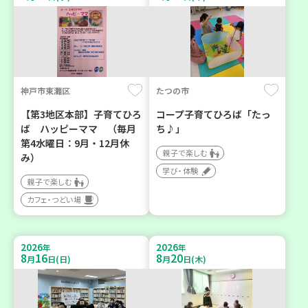
神戸市東灘区
たつの市
【第3地区本部】子育てひろ
コープ子育てひろば「たっ
ば ハッピーママ （毎月
ち♪」
第4水曜日：9月・12月休
親子で楽しむ
み）
学び・体験
親子で楽しむ
カフェ・つどい場
2026
2026
年
年
8
16
8
20
月
日(日)
月
日(木)