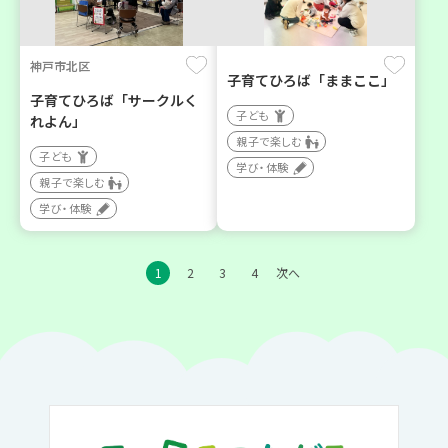
神戸市北区
子育てひろば「ままここ」
子育てひろば「サークルく
子ども
れよん」
親子で楽しむ
子ども
学び・体験
親子で楽しむ
学び・体験
1
2
3
4
次へ