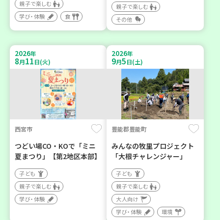
親子で楽しむ
親子で楽しむ
学び・体験
食
その他
2026
2026
年
年
8
11
9
5
月
日(火)
月
日(土)
西宮市
豊能郡豊能町
つどい場CO・KOで「ミニ
みんなの牧里プロジェクト
夏まつり」【第2地区本部】
「大根チャレンジャー」
子ども
子ども
親子で楽しむ
親子で楽しむ
学び・体験
大人向け
学び・体験
環境