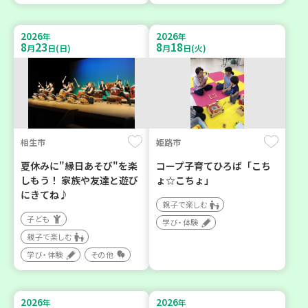
2026
2026
年
年
8
23
8
18
月
日(日)
月
日(火)
相生市
姫路市
夏休みに"縁日あそび"を楽
コープ子育てひろば「こち
しもう！ 家族や友達と遊び
ょ☆こちょ」
にきてね♪
親子で楽しむ
子ども
学び・体験
親子で楽しむ
学び・体験
その他
2026
2026
年
年