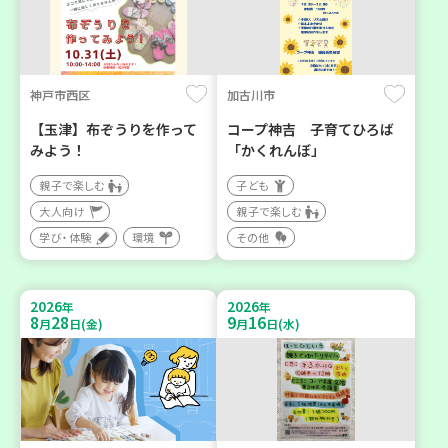
神戸市西区
加古川市
【玉津】布ぞうりを作って
コープ神吉 子育てひろば
みよう！
「かくれんぼ」
親子で楽しむ
子ども
大人向け
親子で楽しむ
学び・体験
環境
その他
2026
2026
年
年
8
28
9
16
月
日(金)
月
日(水)