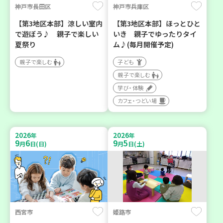
神戸市長田区
神戸市兵庫区
【第3地区本部】涼しい室内
【第3地区本部】ほっとひと
で遊ぼう♪ 親子で楽しい
いき 親子でゆったりタイ
夏祭り
ム♪(毎月開催予定)
親子で楽しむ
子ども
親子で楽しむ
学び・体験
カフェ・つどい場
2026
2026
年
年
9
6
9
5
月
日(日)
月
日(土)
西宮市
姫路市