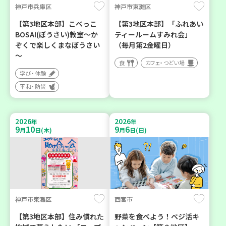
神戸市兵庫区
神戸市東灘区
【第3地区本部】こべっこ
【第3地区本部】「ふれあい
BOSAI(ぼうさい)教室～か
ティールームすみれ会」
ぞくで楽しくまなぼうさい
（毎月第2金曜日）
～
食
カフェ・つどい場
学び・体験
平和・防災
2026
2026
年
年
9
10
9
6
月
日(木)
月
日(日)
神戸市東灘区
西宮市
【第3地区本部】住み慣れた
野菜を食べよう！ベジ活キ