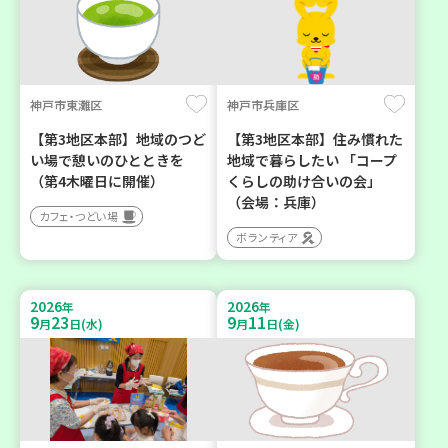
神戸市東灘区
神戸市兵庫区
【第3地区本部】地域のつど
【第3地区本部】住み慣れた
い場で憩いのひとときを
地域で暮らしたい 「コープ
（第4木曜日に開催）
くらしの助け合いの会」
（会場：兵庫）
カフェ・つどい場
ボランティア
2026
2026
年
年
9
23
9
11
月
日(水)
月
日(金)