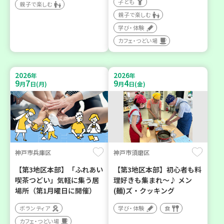
子ども
親子で楽しむ
親子で楽しむ
学び・体験
カフェ・つどい場
2026
2026
年
年
9
7
9
4
月
日(月)
月
日(金)
神戸市兵庫区
神戸市須磨区
【第3地区本部】「ふれあい
【第3地区本部】初心者も料
喫茶つどい」気軽に集う居
理好きも集まれ～♪ メン
場所（第1月曜日に開催）
(麺)ズ・クッキング
ボランティア
学び・体験
食
カフェ・つどい場