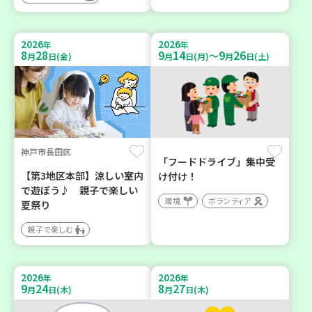
2026
2026
年
年
8
28
9
14
9
26
～
月
日(金)
月
日(月)
月
日(土)
神戸市長田区
「フードドライブ」集中受
【第3地区本部】涼しい室内
け付け！
で遊ぼう♪ 親子で楽しい
環境
ボランティア
夏祭り
親子で楽しむ
2026
2026
年
年
9
24
8
27
月
日(木)
月
日(木)