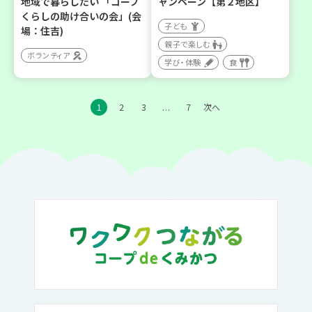
地域で暮らしたい 「コープ
ャンペーン【第２地区】
くらしの助け合いの会」(会
子ども
場：住吉)
親子で楽しむ
ボランティア
学び・体験
食
1
2
3
7
次へ
…