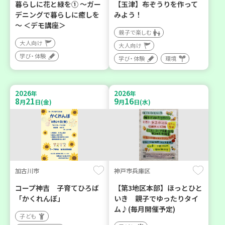
暮らしに花と緑を① ～ガー
【玉津】布ぞうりを作って
デニングで暮らしに癒しを
みよう！
～ ＜デモ講座＞
親子で楽しむ
大人向け
大人向け
学び・体験
学び・体験
環境
2026
2026
年
年
8
21
9
16
月
日(金)
月
日(水)
加古川市
神戸市兵庫区
コープ神吉 子育てひろば
【第3地区本部】ほっとひと
「かくれんぼ」
いき 親子でゆったりタイ
ム♪(毎月開催予定)
子ども