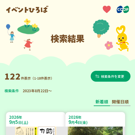
検索結果
122
検索条件を変更
件表示（1-18件表示）
検索条件
2023年8月22日～
新着順
開催日順
2026
2026
年
年
9
5
9
4
月
日(土)
月
日(金)