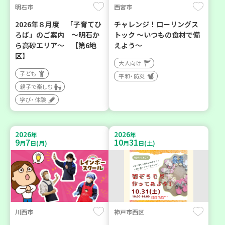
明石市
西宮市
2026年８月度 「子育てひ
チャレンジ！ローリングス
ろば」のご案内 ～明石か
トック ～いつもの食材で備
ら高砂エリア～ 【第6地
えよう～
区】
大人向け
子ども
平和・防災
親子で楽しむ
学び・体験
2026
2026
年
年
9
7
10
31
月
日(月)
月
日(土)
川西市
神戸市西区