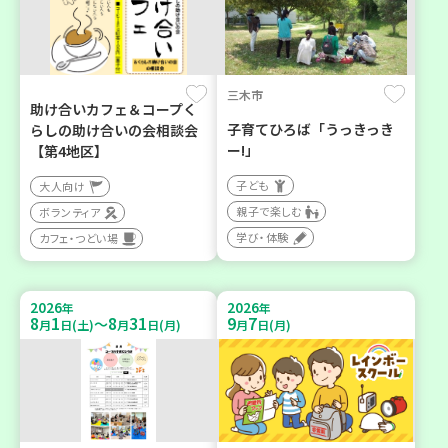
三木市
助け合いカフェ＆コープく
子育てひろば「うっきっき
らしの助け合いの会相談会
ー!」
【第4地区】
子ども
大人向け
親子で楽しむ
ボランティア
学び・体験
カフェ・つどい場
2026
2026
年
年
8
1
8
31
9
7
～
月
日(土)
月
日(月)
月
日(月)