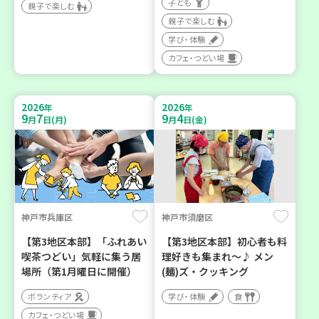
子ども
親子で楽しむ
親子で楽しむ
学び・体験
カフェ・つどい場
2026
2026
年
年
9
7
9
4
月
日(月)
月
日(金)
神戸市兵庫区
神戸市須磨区
【第3地区本部】「ふれあい
【第3地区本部】初心者も料
喫茶つどい」気軽に集う居
理好きも集まれ～♪ メン
場所（第1月曜日に開催）
(麺)ズ・クッキング
ボランティア
学び・体験
食
カフェ・つどい場