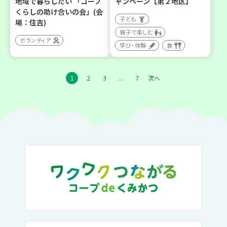
地域で暮らしたい 「コープ
ャンペーン【第２地区】
くらしの助け合いの会」(会
子ども
場：住吉)
親子で楽しむ
ボランティア
学び・体験
食
1
2
3
7
次へ
…