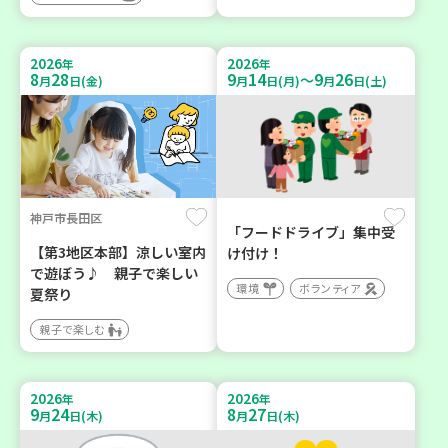
2026
2026
年
年
8
28
9
14
9
26
～
月
日(金)
月
日(月)
月
日(土)
神戸市長田区
「フードドライブ」集中受
【第3地区本部】涼しい室内
け付け！
で遊ぼう♪ 親子で楽しい
環境
ボランティア
夏祭り
親子で楽しむ
2026
2026
年
年
9
24
8
27
月
日(木)
月
日(木)