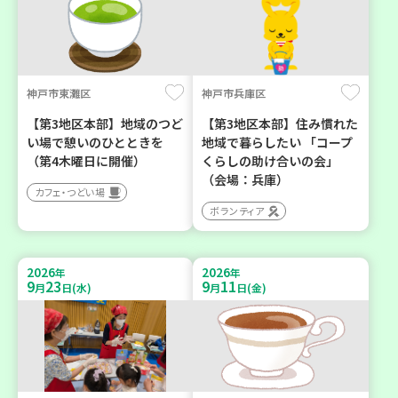
神戸市東灘区
神戸市兵庫区
【第3地区本部】地域のつど
【第3地区本部】住み慣れた
い場で憩いのひとときを
地域で暮らしたい 「コープ
（第4木曜日に開催）
くらしの助け合いの会」
（会場：兵庫）
カフェ・つどい場
ボランティア
2026
2026
年
年
9
23
9
11
月
日(水)
月
日(金)