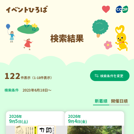
検索結果
122
検索条件を変更
件表示（1-18件表示）
検索条件
2023年6月18日～
新着順
開催日順
2026
2026
年
年
9
5
9
4
月
日(土)
月
日(金)