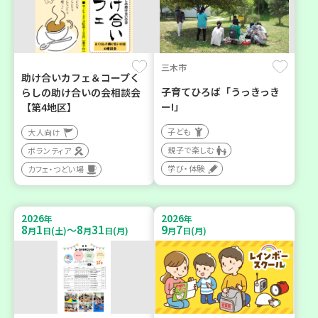
三木市
助け合いカフェ＆コープく
子育てひろば「うっきっき
らしの助け合いの会相談会
ー!」
【第4地区】
子ども
大人向け
親子で楽しむ
ボランティア
学び・体験
カフェ・つどい場
2026
2026
年
年
8
1
8
31
9
7
～
月
日(土)
月
日(月)
月
日(月)