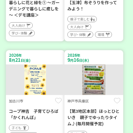
暮らしに花と緑を① ～ガー
【玉津】布ぞうりを作って
デニングで暮らしに癒しを
みよう！
～ ＜デモ講座＞
親子で楽しむ
大人向け
大人向け
学び・体験
学び・体験
環境
2026
2026
年
年
8
21
9
16
月
日(金)
月
日(水)
加古川市
神戸市兵庫区
コープ神吉 子育てひろば
【第3地区本部】ほっとひと
「かくれんぼ」
いき 親子でゆったりタイ
ム♪(毎月開催予定)
子ども