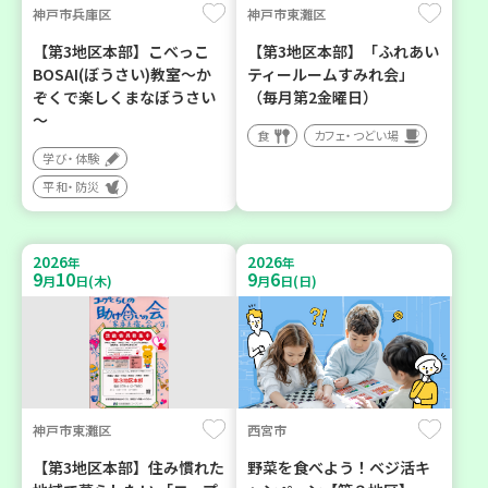
神戸市兵庫区
神戸市東灘区
【第3地区本部】こべっこ
【第3地区本部】「ふれあい
BOSAI(ぼうさい)教室～か
ティールームすみれ会」
ぞくで楽しくまなぼうさい
（毎月第2金曜日）
～
食
カフェ・つどい場
学び・体験
平和・防災
2026
2026
年
年
9
10
9
6
月
日(木)
月
日(日)
神戸市東灘区
西宮市
【第3地区本部】住み慣れた
野菜を食べよう！ベジ活キ