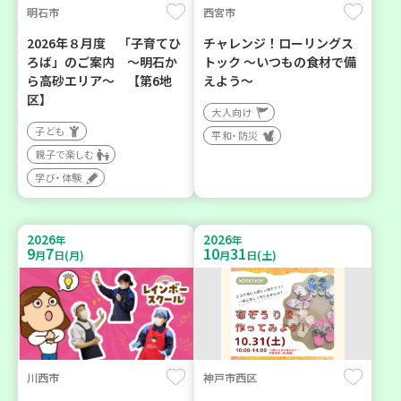
明石市
西宮市
2026年８月度 「子育てひ
チャレンジ！ローリングス
ろば」のご案内 ～明石か
トック ～いつもの食材で備
ら高砂エリア～ 【第6地
えよう～
区】
大人向け
子ども
平和・防災
親子で楽しむ
学び・体験
2026
2026
年
年
9
7
10
31
月
日(月)
月
日(土)
川西市
神戸市西区