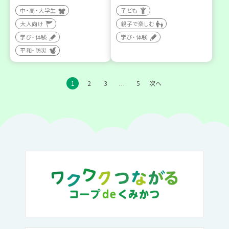
中・高・大学生
子ども
大人向け
親子で楽しむ
学び・体験
学び・体験
平和・防災
1
2
3
5
次へ
…