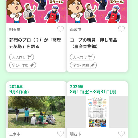
明石市
西宮市
部門のプロ（？）が「薩摩
コープの職員一押し商品
元気豚」を語る
（農産果物編）
大人向け
大人向け
学び・体験
学び・体験
2026
2026
年
年
9
4
8
1
8
31
～
月
日(金)
月
日(土)
月
日(月)
三木市
明石市