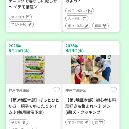
デニングで暮らしに癒しを
みよう！
～ ＜デモ講座＞
親子で楽しむ
大人向け
大人向け
学び・体験
学び・体験
環境
2026
2026
年
年
9
16
9
4
月
日(水)
月
日(金)
神戸市兵庫区
神戸市須磨区
【第3地区本部】ほっとひと
【第3地区本部】初心者も料
いき 親子でゆったりタイ
理好きも集まれ～♪ メン
ム♪(毎月開催予定)
(麺)ズ・クッキング
子ども
学び・体験
食