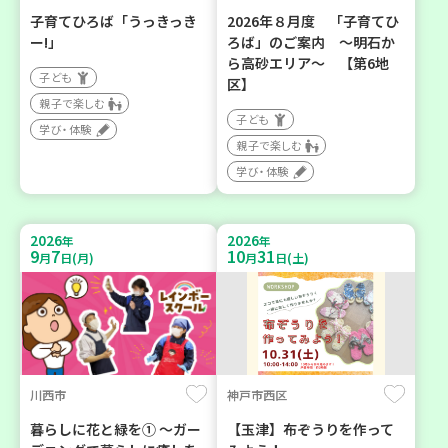
子育てひろば「うっきっき
2026年８月度 「子育てひ
ー!」
ろば」のご案内 ～明石か
ら高砂エリア～ 【第6地
子ども
区】
親子で楽しむ
子ども
学び・体験
親子で楽しむ
学び・体験
2026
2026
年
年
9
7
10
31
月
日(月)
月
日(土)
川西市
神戸市西区
暮らしに花と緑を① ～ガー
【玉津】布ぞうりを作って