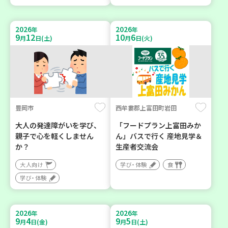
2026
2026
年
年
9
12
10
6
月
日(土)
月
日(火)
豊岡市
西牟婁郡上富田町岩田
大人の発達障がいを学び、
「フードプラン上富田みか
親子で心を軽くしません
ん」バスで行く 産地見学＆
か？
生産者交流会
大人向け
学び・体験
食
学び・体験
2026
2026
年
年
9
4
9
5
月
日(金)
月
日(土)