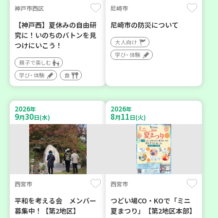
神戸市西区
尼崎市
【神戸西】夏休みの自由研
尼崎市の防災について
究に！いのちのバトンを見
大人向け
つけにいこう！
学び・体験
親子で楽しむ
学び・体験
食
2026
2026
年
年
9
30
8
11
月
日(水)
月
日(火)
西宮市
西宮市
平和を考える会 メンバー
つどい場CO・KOで「ミニ
募集中！【第2地区】
夏まつり」【第2地区本部】