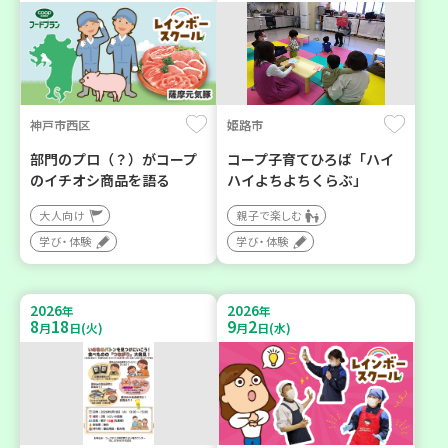
神戸市西区
姫路市
部門のプロ（？）がコープ
コープ子育てひろば「ハイ
のイチオシ商品を語る
ハイよちよちくらぶ」
大人向け
親子で楽しむ
学び・体験
学び・体験
2026
2026
年
年
8
18
9
2
月
日(火)
月
日(水)