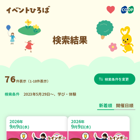
検索結果
76
検索条件を変更
件表示（1-18件表示）
検索条件
2023年5月29日～、学び・体験
新着順
開催日順
2026
2026
年
年
9
9
9
9
月
日(水)
月
日(水)