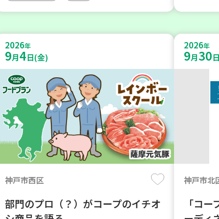
2026
2026
年
年
9
4
9
30
月
日(金)
月
日
神戸市西区
神戸市北
部門のプロ（？）がコープのイチオ
「コー
シ商品を語る
ーディ