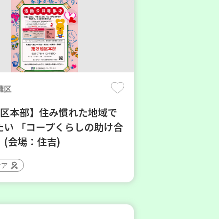
灘区
地区本部】住み慣れた地域で
たい 「コープくらしの助け合
(会場：住吉)
ィア