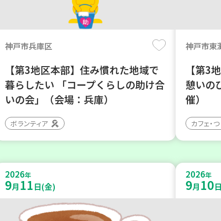
神戸市兵庫区
神戸市東
【第3地区本部】住み慣れた地域で
【第3
暮らしたい 「コープくらしの助け合
憩いの
いの会」（会場：兵庫）
催）
ボランティア
カフェ・
2026
2026
年
年
9
11
9
10
月
日(金)
月
日