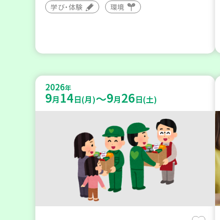
学び・体験
環境
2026
年
9
14
9
26
～
月
日(月)
月
日(土)