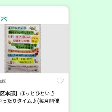
(水)
庫区
地区本部】ほっとひといき
ゆったりタイム♪(毎月開催