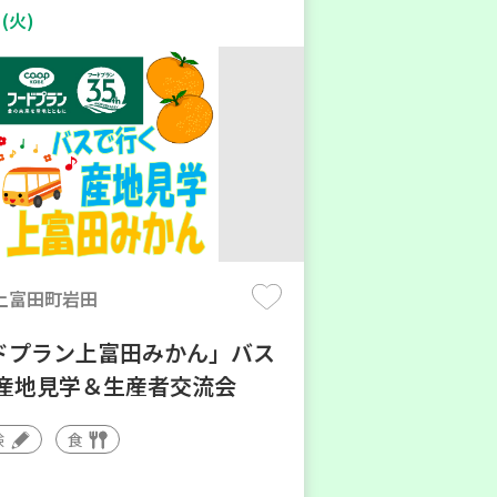
(火)
上富田町岩田
ドプラン上富田みかん」バス
 産地見学＆生産者交流会
験
食