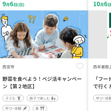
9
6
10
6
月
日(日)
月
日
西宮市
西牟婁郡
野菜を食べよう！ベジ活キャンペー
「フー
ン【第２地区】
で行く
子ども
親子で楽しむ
学び・体
学び・体験
食