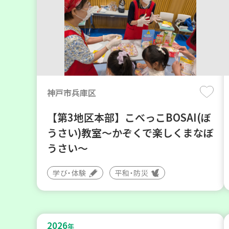
神戸市兵庫区
【第3地区本部】こべっこBOSAI(ぼ
うさい)教室～かぞくで楽しくまなぼ
うさい～
学び・体験
平和・防災
2026
年