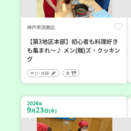
神戸市須磨区
【第3地区本部】初心者も料理好き
も集まれ～♪ メン(麺)ズ・クッキン
グ
学び・体験
食
2026
年
9
23
月
日(水)