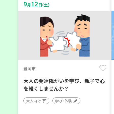
9
12
月
日(土)
豊岡市
大人の発達障がいを学び、親子で心
を軽くしませんか？
大人向け
学び・体験