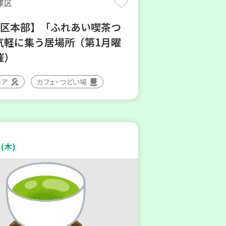
庫区
地区本部】「ふれあい喫茶つ
気軽に集う居場所（第1月曜
催）
ィア
カフェ・つどい場
(木)