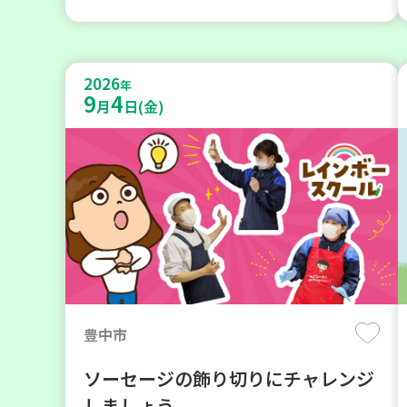
2026
年
9
4
月
日(金)
豊中市
ソーセージの飾り切りにチャレンジ
しましょう