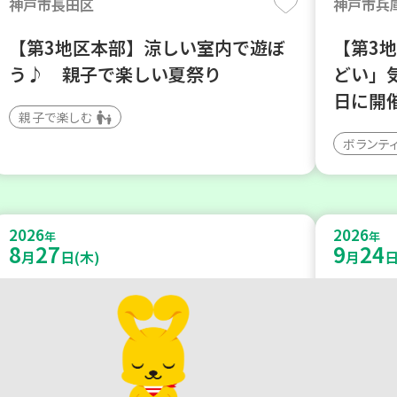
神戸市長田区
神戸市兵
【第3地区本部】涼しい室内で遊ぼ
【第3
う♪ 親子で楽しい夏祭り
どい」
日に開
親子で楽しむ
ボランテ
2026
2026
年
年
8
27
9
24
月
日(木)
月
日