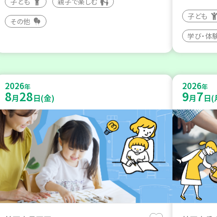
子ども
親子で楽しむ
子ども
その他
学び・体
2026
2026
年
年
8
28
9
7
月
日(金)
月
日(