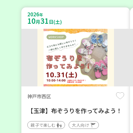
2026
年
10
31
月
日(土)
神戸市西区
【玉津】布ぞうりを作ってみよう！
親子で楽しむ
大人向け