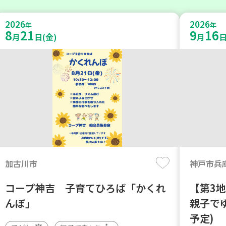
2026
2026
年
年
8
21
9
16
月
日(金)
月
日
加古川市
神戸市兵
コープ神吉 子育てひろば「かくれ
【第3
んぼ」
親子で
予定)