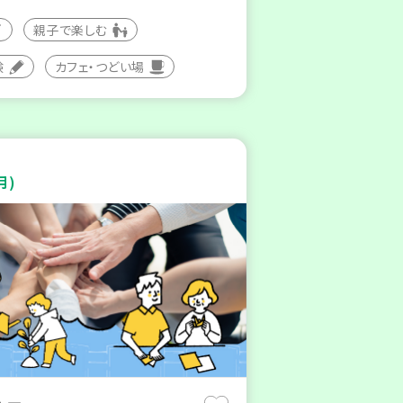
親子で楽しむ
験
カフェ・つどい場
月)