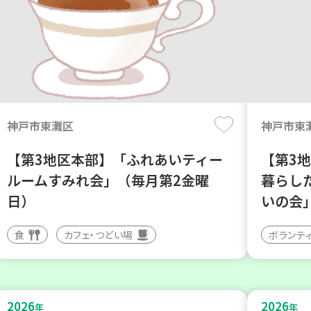
神戸市東灘区
神戸市東
【第3地区本部】「ふれあいティー
【第3
ルームすみれ会」（毎月第2金曜
暮らし
日）
いの会」
食
カフェ・つどい場
ボランテ
2026
2026
年
年