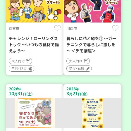
西宮市
川西市
チャレンジ！ローリングス
暮らしに花と緑を① ～ガー
トック ～いつもの食材で備
デニングで暮らしに癒しを
えよう～
～ ＜デモ講座＞
大人向け
大人向け
平和・防災
学び・体験
2026
2026
年
年
10
31
8
21
月
日(土)
月
日(金)