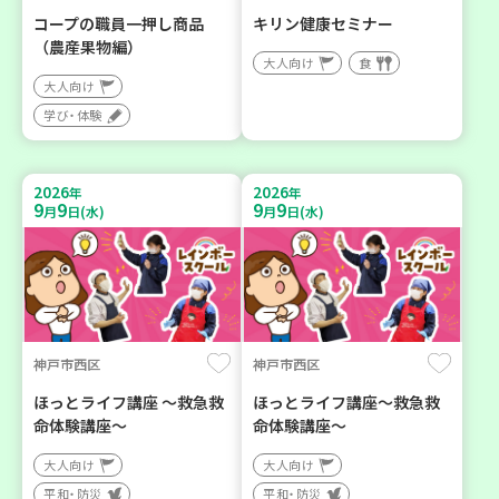
コープの職員一押し商品
キリン健康セミナー
（農産果物編）
大人向け
食
大人向け
学び・体験
2026
2026
年
年
9
9
9
9
月
日(水)
月
日(水)
神戸市西区
神戸市西区
ほっとライフ講座 ～救急救
ほっとライフ講座～救急救
命体験講座～
命体験講座～
大人向け
大人向け
平和・防災
平和・防災