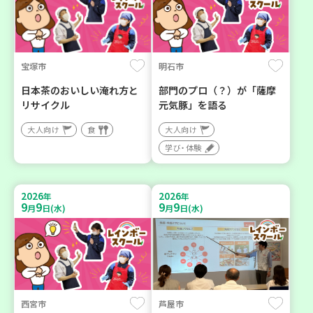
宝塚市
明石市
日本茶のおいしい淹れ方と
部門のプロ（？）が「薩摩
リサイクル
元気豚」を語る
大人向け
食
大人向け
学び・体験
2026
2026
年
年
9
9
9
9
月
日(水)
月
日(水)
西宮市
芦屋市