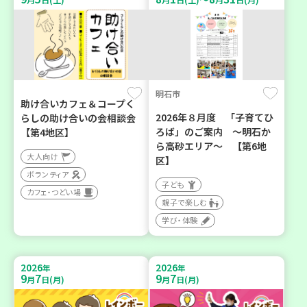
明石市
助け合いカフェ＆コープく
2026年８月度 「子育てひ
らしの助け合いの会相談会
ろば」のご案内 ～明石か
【第4地区】
ら高砂エリア～ 【第6地
大人向け
区】
ボランティア
子ども
カフェ・つどい場
親子で楽しむ
学び・体験
2026
2026
年
年
9
7
9
7
月
日(月)
月
日(月)