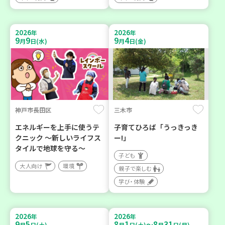
2026
2026
年
年
9
9
9
4
月
日(水)
月
日(金)
神戸市長田区
三木市
エネルギーを上手に使うテ
子育てひろば「うっきっき
クニック ～新しいライフス
ー!」
タイルで地球を守る～
子ども
大人向け
環境
親子で楽しむ
学び・体験
2026
2026
年
年
9
5
8
1
8
31
～
月
日(土)
月
日(土)
月
日(月)