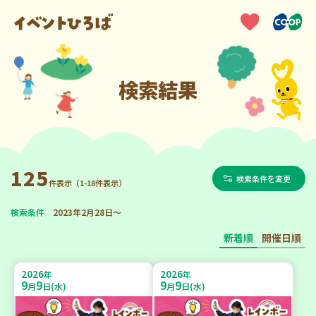
検索結果
125
検索条件を変更
件表示（1-18件表示）
検索条件
2023年2月28日～
新着順
開催日順
2026
2026
年
年
9
9
9
9
月
日(水)
月
日(水)