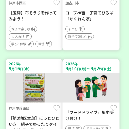
神戸市西区
加古川市
【玉津】布ぞうりを作って
コープ神吉 子育てひろば
みよう！
「かくれんぼ」
親子で楽しむ
子ども
大人向け
親子で楽しむ
学び・体験
環境
2026
2026
年
年
9
16
9
14
9
26
～
月
日(水)
月
日(月)
月
日(土)
神戸市兵庫区
「フードドライブ」集中受
【第3地区本部】ほっとひと
け付け！
いき 親子でゆったりタイ
環境
ボランティア