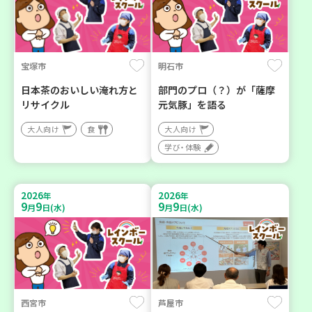
宝塚市
明石市
日本茶のおいしい淹れ方と
部門のプロ（？）が「薩摩
リサイクル
元気豚」を語る
大人向け
食
大人向け
学び・体験
2026
2026
年
年
9
9
9
9
月
日(水)
月
日(水)
西宮市
芦屋市