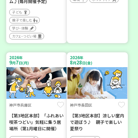
ム♪(毎月開催予定)
子ども
親子で楽しむ
学び・体験
カフェ・つどい場
2026
2026
年
年
9
7
8
28
月
日(月)
月
日(金)
神戸市兵庫区
神戸市長田区
【第3地区本部】「ふれあい
【第3地区本部】涼しい室内
喫茶つどい」気軽に集う居
で遊ぼう♪ 親子で楽しい
場所（第1月曜日に開催）
夏祭り