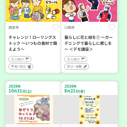
西宮市
川西市
チャレンジ！ローリングス
暮らしに花と緑を① ～ガー
トック ～いつもの食材で備
デニングで暮らしに癒しを
えよう～
～ ＜デモ講座＞
大人向け
大人向け
平和・防災
学び・体験
2026
2026
年
年
10
31
8
21
月
日(土)
月
日(金)