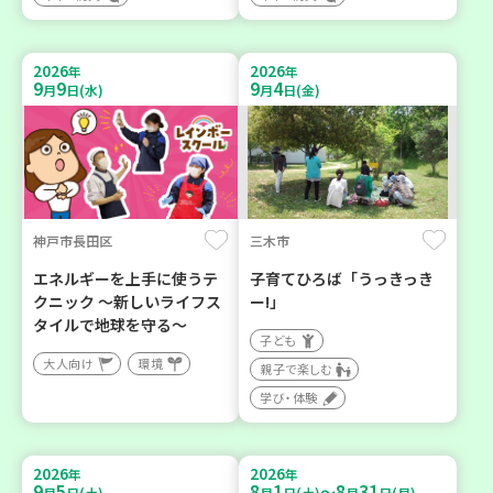
2026
2026
年
年
9
9
9
4
月
日(水)
月
日(金)
神戸市長田区
三木市
エネルギーを上手に使うテ
子育てひろば「うっきっき
クニック ～新しいライフス
ー!」
タイルで地球を守る～
子ども
大人向け
環境
親子で楽しむ
学び・体験
2026
2026
年
年
9
5
8
1
8
31
～
月
日(土)
月
日(土)
月
日(月)