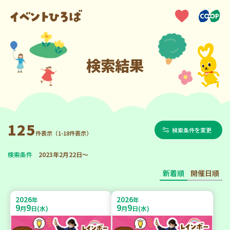
検索結果
125
検索条件を変更
件表示（1-18件表示）
検索条件
2023年2月22日～
新着順
開催日順
2026
2026
年
年
9
9
9
9
月
日(水)
月
日(水)