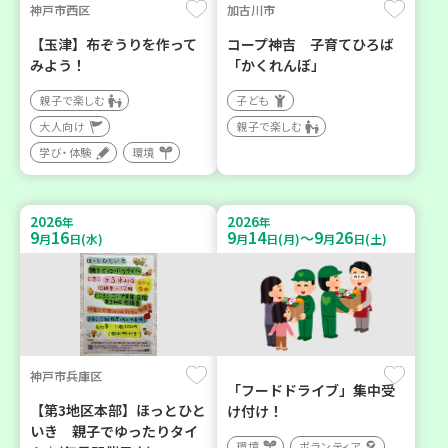
神戸市西区
加古川市
【玉津】布ぞうりを作って
コープ神吉 子育てひろば
みよう！
「かくれんぼ」
親子で楽しむ
子ども
大人向け
親子で楽しむ
学び・体験
環境
2026
2026
年
年
9
16
9
14
9
26
～
月
日(水)
月
日(月)
月
日(土)
神戸市兵庫区
「フードドライブ」集中受
【第3地区本部】ほっとひと
け付け！
いき 親子でゆったりタイ
環境
ボランティア