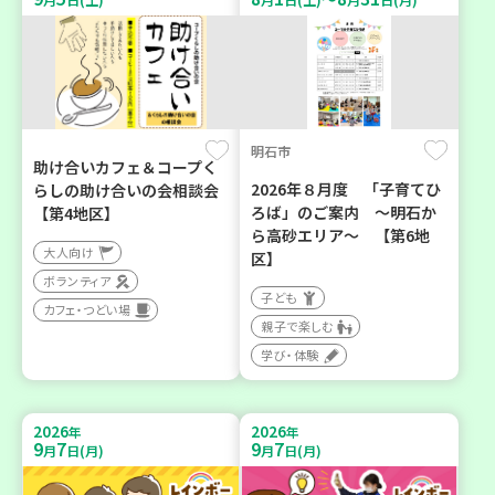
明石市
助け合いカフェ＆コープく
2026年８月度 「子育てひ
らしの助け合いの会相談会
ろば」のご案内 ～明石か
【第4地区】
ら高砂エリア～ 【第6地
大人向け
区】
ボランティア
子ども
カフェ・つどい場
親子で楽しむ
学び・体験
2026
2026
年
年
9
7
9
7
月
日(月)
月
日(月)