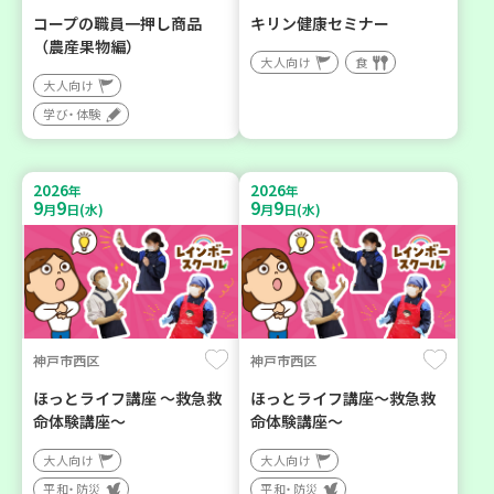
コープの職員一押し商品
キリン健康セミナー
（農産果物編）
大人向け
食
大人向け
学び・体験
2026
2026
年
年
9
9
9
9
月
日(水)
月
日(水)
神戸市西区
神戸市西区
ほっとライフ講座 ～救急救
ほっとライフ講座～救急救
命体験講座～
命体験講座～
大人向け
大人向け
平和・防災
平和・防災