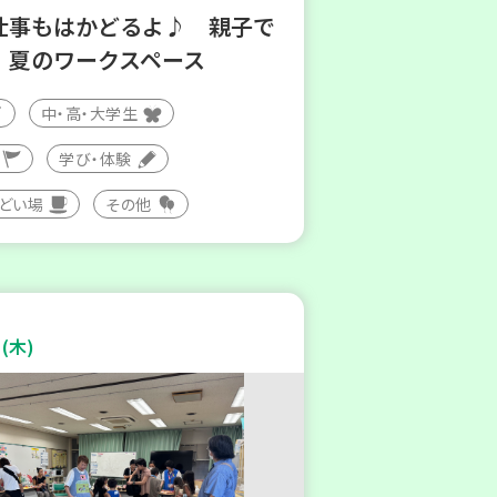
仕事もはかどるよ♪ 親子で
！夏のワークスペース
中・高・大学生
学び・体験
つどい場
その他
(木)