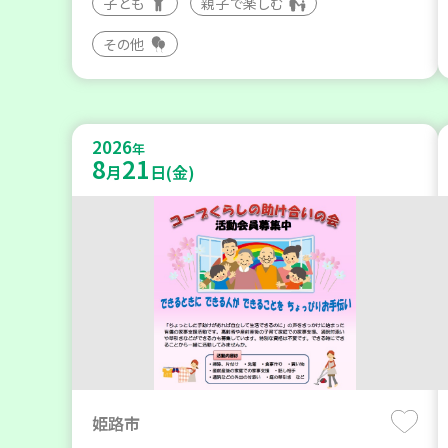
子ども
親子で楽しむ
その他
2026
年
8
21
月
日(金)
姫路市