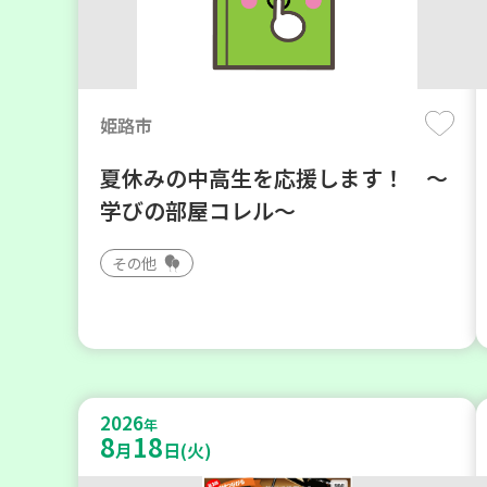
姫路市
夏休みの中高生を応援します！ ～
学びの部屋コレル～
その他
2026
年
8
18
月
日(火)