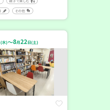
親子で楽しむ
験
その他
8
22
～
(水)
月
日(土)