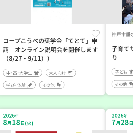
神戸市垂
コープこうべの奨学金「てとて」申
子育てサ
請 オンライン説明会を開催します
り
（8/27・9/11））
子ども
中・高・大学生
大人向け
その他
学び・体験
その他
2026
2026
年
年
8
18
7
28
月
日(火)
月
日