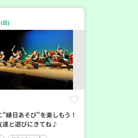
(日)
に"縁日あそび"を楽しもう！
友達と遊びにきてね♪