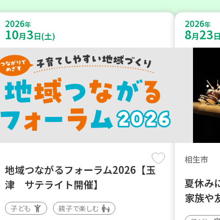
2026
2026
年
年
10
3
8
23
月
日(土)
月
日
相生市
地域つながるフォーラム2026【玉
夏休み
津 サテライト開催】
家族や
子ども
親子で楽しむ