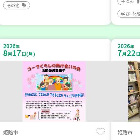
子ども
その他
学び・体
2026
2026
年
年
8
17
7
22
月
日(月)
月
日
姫路市
姫路市