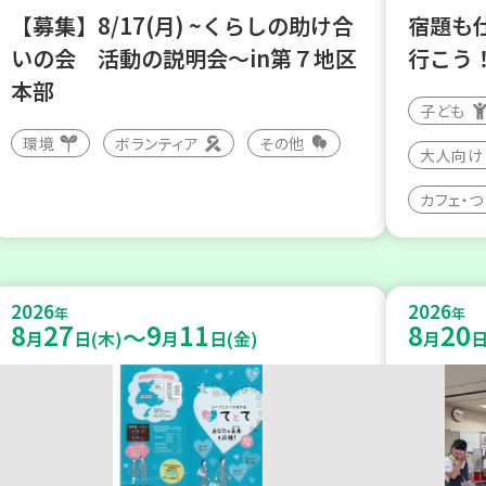
【募集】8/17(月) ~くらしの助け合
宿題も
いの会 活動の説明会～in第７地区
行こう
本部
子ども
環境
ボランティア
その他
大人向け
カフェ・
2026
2026
年
年
8
27
9
11
8
20
～
月
日(木)
月
日(金)
月
日