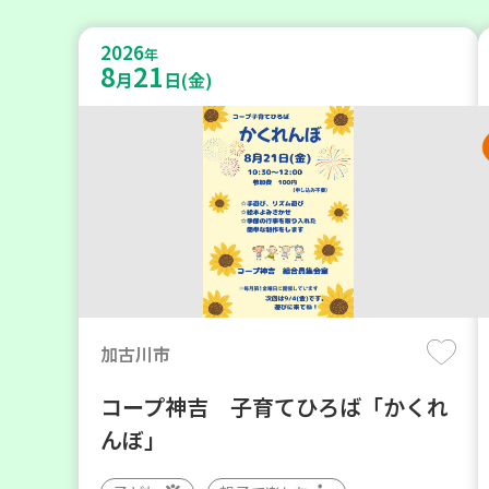
2026
年
8
21
月
日(金)
加古川市
コープ神吉 子育てひろば「かくれ
んぼ」