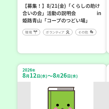
【募集！】8/21(金)「くらしの助け
合いの会」活動の説明会 in
姫路青山「コープのつどい場」
環境
ボランティア
その他
2026
年
8
12
8
26
～
月
日(水)
月
日(水)