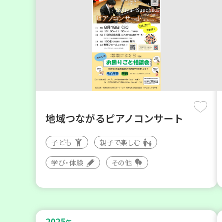
地域つながるピアノコンサート
子ども
親子で楽しむ
学び・体験
その他
2025