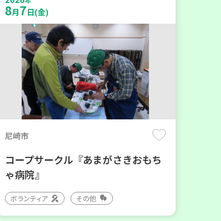
年
8
7
月
日(金)
尼崎市
コープサークル『あまがさきおもち
ゃ病院』
ボランティア
その他