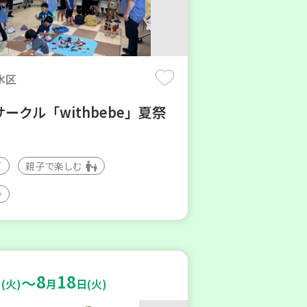
水区
ークル「withbebe」夏祭
親子で楽しむ
8
18
～
(火)
月
日(火)