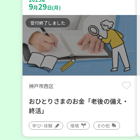
年
9
29
月
日(月)
受付終了しました
神戸市西区
おひとりさまのお金「老後の備え・
終活」
学び・体験
環境
その他