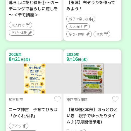
暮らしに花と緑を① ～ガー
【玉津】布ぞうりを作って
デニングで暮らしに癒しを
みよう！
～ ＜デモ講座＞
親子で楽しむ
大人向け
大人向け
学び・体験
学び・体験
環境
2026
2026
年
年
8
21
9
16
月
日(金)
月
日(水)
加古川市
神戸市兵庫区
コープ神吉 子育てひろば
【第3地区本部】ほっとひと
「かくれんぼ」
いき 親子でゆったりタイ
ム♪(毎月開催予定)
子ども