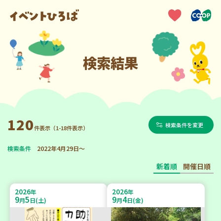
検索結果
120
検索条件を変更
件表示（1-18件表示）
検索条件
2022年4月29日～
新着順
開催日順
2026
2026
年
年
9
5
9
4
月
日(土)
月
日(金)