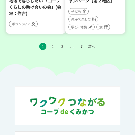
地域で暮らしたい 「コープ
ャンペーン【第２地区】
くらしの助け合いの会」(会
子ども
場：住吉)
親子で楽しむ
ボランティア
学び・体験
食
1
2
3
7
次へ
…