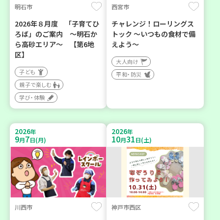
明石市
西宮市
2026年８月度 「子育てひ
チャレンジ！ローリングス
ろば」のご案内 ～明石か
トック ～いつもの食材で備
ら高砂エリア～ 【第6地
えよう～
区】
大人向け
子ども
平和・防災
親子で楽しむ
学び・体験
2026
2026
年
年
9
7
10
31
月
日(月)
月
日(土)
川西市
神戸市西区