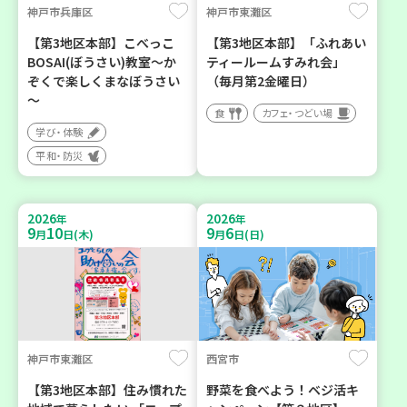
神戸市兵庫区
神戸市東灘区
【第3地区本部】こべっこ
【第3地区本部】「ふれあい
BOSAI(ぼうさい)教室～か
ティールームすみれ会」
ぞくで楽しくまなぼうさい
（毎月第2金曜日）
～
食
カフェ・つどい場
学び・体験
平和・防災
2026
2026
年
年
9
10
9
6
月
日(木)
月
日(日)
神戸市東灘区
西宮市
【第3地区本部】住み慣れた
野菜を食べよう！ベジ活キ