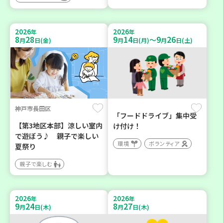
2026
2026
年
年
8
28
9
14
9
26
～
月
日(金)
月
日(月)
月
日(土)
神戸市長田区
「フードドライブ」集中受
【第3地区本部】涼しい室内
け付け！
で遊ぼう♪ 親子で楽しい
環境
ボランティア
夏祭り
親子で楽しむ
2026
2026
年
年
9
24
8
27
月
日(木)
月
日(木)