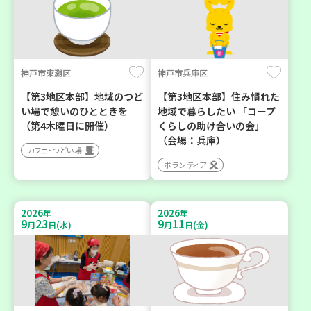
神戸市東灘区
神戸市兵庫区
【第3地区本部】地域のつど
【第3地区本部】住み慣れた
い場で憩いのひとときを
地域で暮らしたい 「コープ
（第4木曜日に開催）
くらしの助け合いの会」
（会場：兵庫）
カフェ・つどい場
ボランティア
2026
2026
年
年
9
23
9
11
月
日(水)
月
日(金)