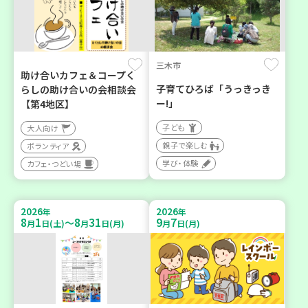
三木市
助け合いカフェ＆コープく
子育てひろば「うっきっき
らしの助け合いの会相談会
ー!」
【第4地区】
子ども
大人向け
親子で楽しむ
ボランティア
学び・体験
カフェ・つどい場
2026
2026
年
年
8
1
8
31
9
7
～
月
日(土)
月
日(月)
月
日(月)