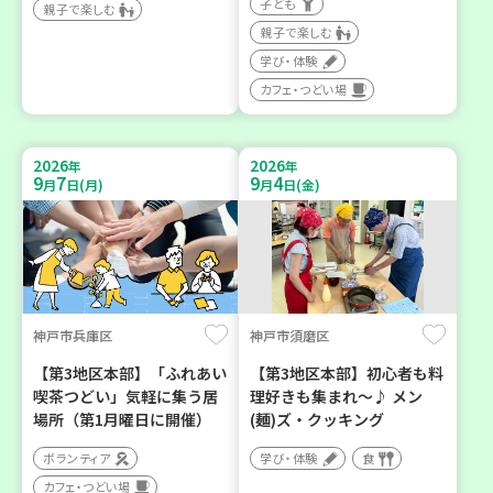
子ども
親子で楽しむ
親子で楽しむ
学び・体験
カフェ・つどい場
2026
2026
年
年
9
7
9
4
月
日(月)
月
日(金)
神戸市兵庫区
神戸市須磨区
【第3地区本部】「ふれあい
【第3地区本部】初心者も料
喫茶つどい」気軽に集う居
理好きも集まれ～♪ メン
場所（第1月曜日に開催）
(麺)ズ・クッキング
ボランティア
学び・体験
食
カフェ・つどい場