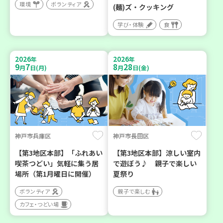
環境
ボランティア
(麺)ズ・クッキング
学び・体験
食
2026
2026
年
年
9
7
8
28
月
日(月)
月
日(金)
神戸市兵庫区
神戸市長田区
【第3地区本部】「ふれあい
【第3地区本部】涼しい室内
喫茶つどい」気軽に集う居
で遊ぼう♪ 親子で楽しい
場所（第1月曜日に開催）
夏祭り
ボランティア
親子で楽しむ
カフェ・つどい場