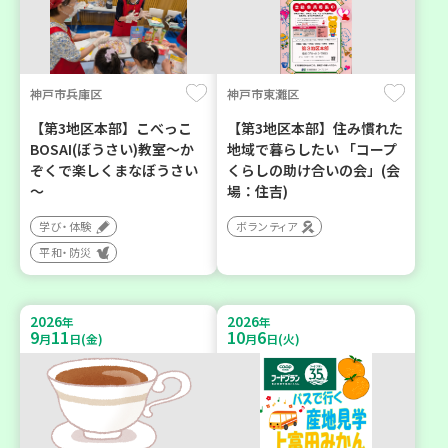
神戸市兵庫区
神戸市東灘区
【第3地区本部】こべっこ
【第3地区本部】住み慣れた
BOSAI(ぼうさい)教室～か
地域で暮らしたい 「コープ
ぞくで楽しくまなぼうさい
くらしの助け合いの会」(会
～
場：住吉)
学び・体験
ボランティア
平和・防災
2026
2026
年
年
9
11
10
6
月
日(金)
月
日(火)