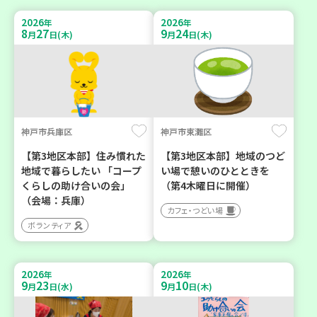
2026
2026
年
年
8
27
9
24
月
日(木)
月
日(木)
神戸市兵庫区
神戸市東灘区
【第3地区本部】住み慣れた
【第3地区本部】地域のつど
地域で暮らしたい 「コープ
い場で憩いのひとときを
くらしの助け合いの会」
（第4木曜日に開催）
（会場：兵庫）
カフェ・つどい場
ボランティア
2026
2026
年
年
9
23
9
10
月
日(水)
月
日(木)