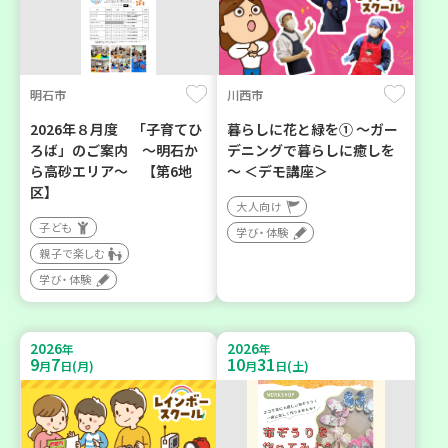
明石市
川西市
2026年８月度 「子育てひ
暮らしに花と緑を① ～ガー
ろば」のご案内 ～明石か
デニングで暮らしに癒しを
ら高砂エリア～ 【第6地
～ ＜デモ講座＞
区】
大人向け
子ども
学び・体験
親子で楽しむ
学び・体験
2026
2026
年
年
9
7
10
31
月
日(月)
月
日(土)