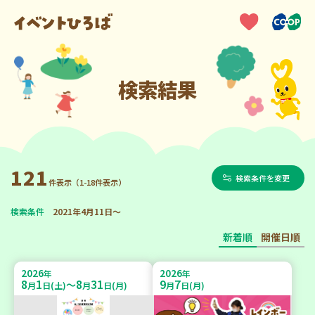
検索結果
121
検索条件を変更
件表示（1-18件表示）
検索条件
2021年4月11日～
新着順
開催日順
2026
2026
年
年
8
1
8
31
9
7
～
月
日(土)
月
日(月)
月
日(月)