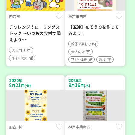
西宮市
神戸市西区
チャレンジ！ローリングス
【玉津】布ぞうりを作って
トック ～いつもの食材で備
みよう！
えよう～
親子で楽しむ
大人向け
大人向け
平和・防災
学び・体験
環境
2026
2026
年
年
8
21
9
16
月
日(金)
月
日(水)
加古川市
神戸市兵庫区