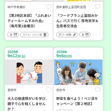
神戸市東灘区
西牟婁郡上富田町岩田
【第3地区本部】「ふれあい
「フードプラン上富田みか
ティールームすみれ会」
ん」バスで行く 産地見学＆
（毎月第2金曜日）
生産者交流会
食
カフェ・つどい場
学び・体験
食
2026
2026
年
年
9
12
9
6
月
日(土)
月
日(日)
豊岡市
西宮市
大人の発達障がいを学び、
野菜を食べよう！ベジ活キ
親子で心を軽くしません
ャンペーン【第２地区】
か？