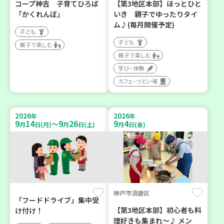
コープ神吉 子育てひろば
【第3地区本部】ほっとひと
「かくれんぼ」
いき 親子でゆったりタイ
ム♪(毎月開催予定)
子ども
子ども
親子で楽しむ
親子で楽しむ
学び・体験
カフェ・つどい場
2026
2026
年
年
9
14
9
26
9
4
～
月
日(月)
月
日(土)
月
日(金)
神戸市須磨区
「フードドライブ」集中受
【第3地区本部】初心者も料
け付け！
理好きも集まれ～♪ メン