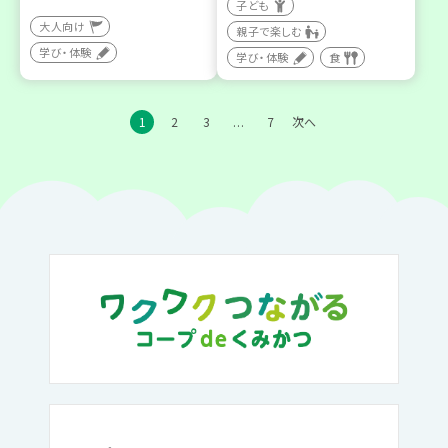
子ども
大人向け
親子で楽しむ
学び・体験
学び・体験
食
1
2
3
7
次へ
…