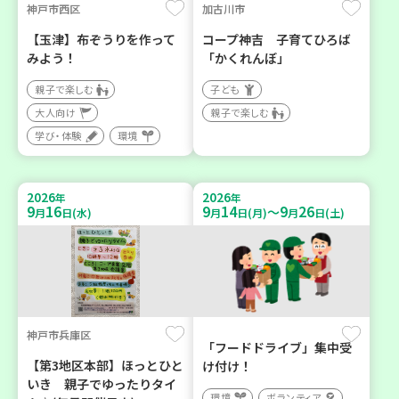
神戸市西区
加古川市
【玉津】布ぞうりを作って
コープ神吉 子育てひろば
みよう！
「かくれんぼ」
親子で楽しむ
子ども
大人向け
親子で楽しむ
学び・体験
環境
2026
2026
年
年
9
16
9
14
9
26
～
月
日(水)
月
日(月)
月
日(土)
神戸市兵庫区
「フードドライブ」集中受
【第3地区本部】ほっとひと
け付け！
いき 親子でゆったりタイ
環境
ボランティア