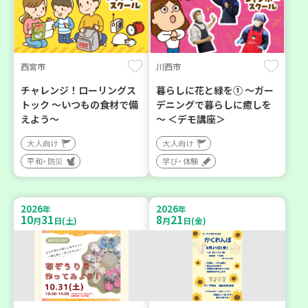
西宮市
川西市
チャレンジ！ローリングス
暮らしに花と緑を① ～ガー
トック ～いつもの食材で備
デニングで暮らしに癒しを
えよう～
～ ＜デモ講座＞
大人向け
大人向け
平和・防災
学び・体験
2026
2026
年
年
10
31
8
21
月
日(土)
月
日(金)