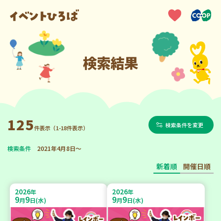
検索結果
125
検索条件を変更
件表示（1-18件表示）
検索条件
2021年4月8日～
新着順
開催日順
2026
2026
年
年
9
9
9
9
月
日(水)
月
日(水)