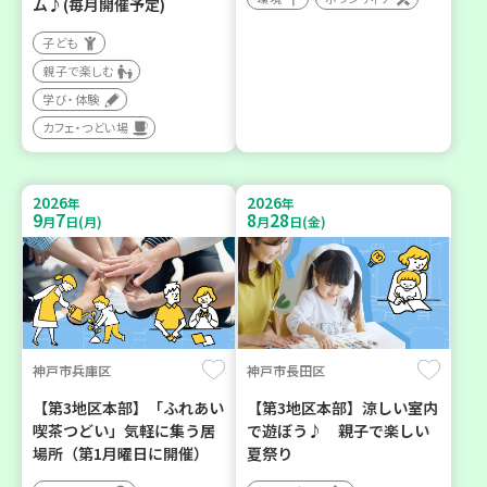
ム♪(毎月開催予定)
子ども
親子で楽しむ
学び・体験
カフェ・つどい場
2026
2026
年
年
9
7
8
28
月
日(月)
月
日(金)
神戸市兵庫区
神戸市長田区
【第3地区本部】「ふれあい
【第3地区本部】涼しい室内
喫茶つどい」気軽に集う居
で遊ぼう♪ 親子で楽しい
場所（第1月曜日に開催）
夏祭り