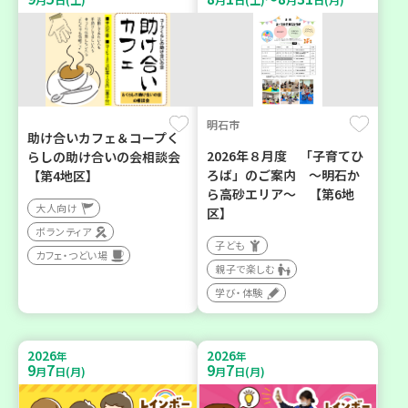
明石市
助け合いカフェ＆コープく
2026年８月度 「子育てひ
らしの助け合いの会相談会
ろば」のご案内 ～明石か
【第4地区】
ら高砂エリア～ 【第6地
大人向け
区】
ボランティア
子ども
カフェ・つどい場
親子で楽しむ
学び・体験
2026
2026
年
年
9
7
9
7
月
日(月)
月
日(月)