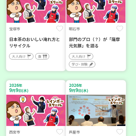
宝塚市
明石市
日本茶のおいしい淹れ方と
部門のプロ（？）が「薩摩
リサイクル
元気豚」を語る
大人向け
食
大人向け
学び・体験
2026
2026
年
年
9
9
9
9
月
日(水)
月
日(水)
西宮市
芦屋市