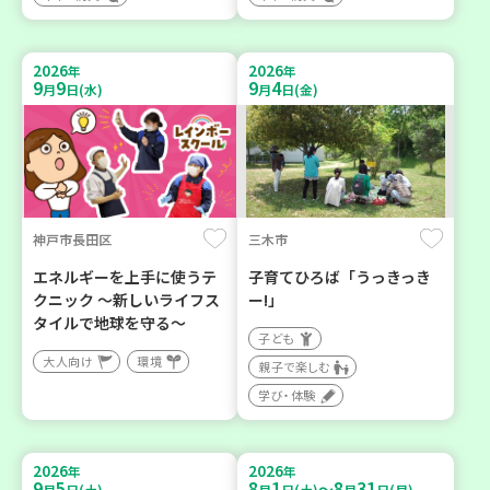
2026
2026
年
年
9
9
9
4
月
日(水)
月
日(金)
神戸市長田区
三木市
エネルギーを上手に使うテ
子育てひろば「うっきっき
クニック ～新しいライフス
ー!」
タイルで地球を守る～
子ども
大人向け
環境
親子で楽しむ
学び・体験
2026
2026
年
年
9
5
8
1
8
31
～
月
日(土)
月
日(土)
月
日(月)