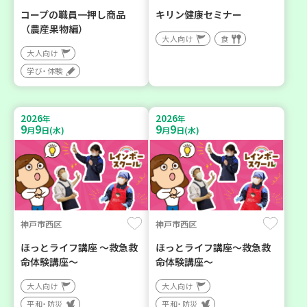
コープの職員一押し商品
キリン健康セミナー
（農産果物編）
大人向け
食
大人向け
学び・体験
2026
2026
年
年
9
9
9
9
月
日(水)
月
日(水)
神戸市西区
神戸市西区
ほっとライフ講座 ～救急救
ほっとライフ講座～救急救
命体験講座～
命体験講座～
大人向け
大人向け
平和・防災
平和・防災